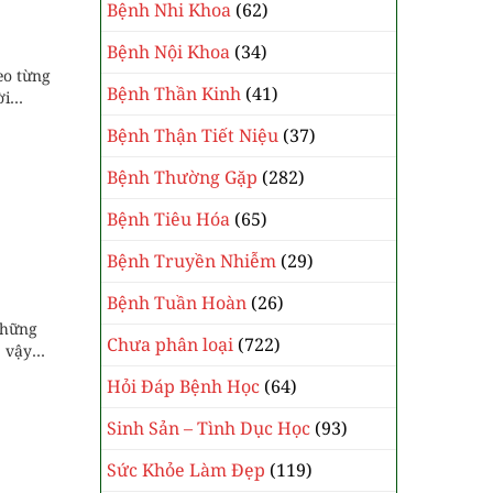
Bệnh Nhi Khoa
(62)
Bệnh Nội Khoa
(34)
eo từng
Bệnh Thần Kinh
(41)
ời
Bệnh Thận Tiết Niệu
(37)
Bệnh Thường Gặp
(282)
Bệnh Tiêu Hóa
(65)
Bệnh Truyền Nhiễm
(29)
Bệnh Tuần Hoàn
(26)
những
Chưa phân loại
(722)
, vậy
Hỏi Đáp Bệnh Học
(64)
Sinh Sản – Tình Dục Học
(93)
Sức Khỏe Làm Đẹp
(119)