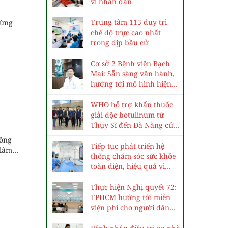
vì nhân dân
Trung tâm 115 duy trì
sừng
chế độ trực cao nhất
trong dịp bầu cử
Cơ sở 2 Bệnh viện Bạch
Mai: Sẵn sàng vận hành,
hướng tới mô hình hiện
đại, chuyên sâu
WHO hỗ trợ khẩn thuốc
giải độc botulinum từ
Thụy Sĩ đến Đà Nẵng cứu
3 trẻ ngộ độc cá ủ chua
hông
Tiếp tục phát triển hệ
n lâm
thống chăm sóc sức khỏe
toàn diện, hiệu quả vì
nhân dân
Thực hiện Nghị quyết 72:
TPHCM hướng tới miễn
viện phí cho người dân
vào năm 2030