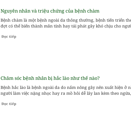
Nguyên nhân và triệu chứng của bệnh chàm
Bệnh chàm là một bệnh ngoài da thông thường, bệnh tiến triển th
đợt có thể biến thành mãn tính hay tái phát gây khó chịu cho ngư
bệnh.
Đọc tiếp
Chăm sóc bệnh nhân bị hắc lào như thế nào?
Bệnh hắc lào là bệnh ngoài da do nấm nông gây nên xuất hiện ở 
người làm việc nặng nhọc hay ra mồ hôi dễ lây lan kèm theo ngứa
chăm sóc những đối tượng này như thế nào?...
Đọc tiếp