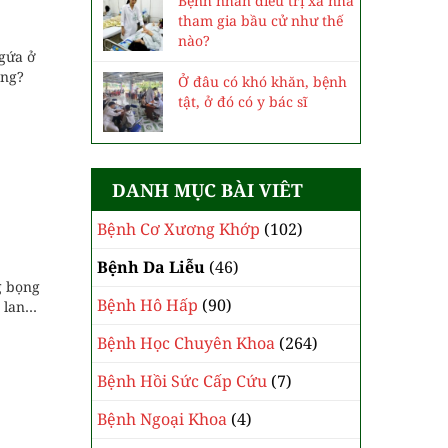
Bệnh nhân điều trị xa nhà
tham gia bầu cử như thế
nào?
gứa ở
ông?
Ở đâu có khó khăn, bệnh
tật, ở đó có y bác sĩ
DANH MỤC BÀI VIÊT
Bệnh Cơ Xương Khớp
(102)
Bệnh Da Liễu
(46)
g bọng
Bệnh Hô Hấp
(90)
 lan
Bệnh Học Chuyên Khoa
(264)
Bệnh Hồi Sức Cấp Cứu
(7)
Bệnh Ngoại Khoa
(4)