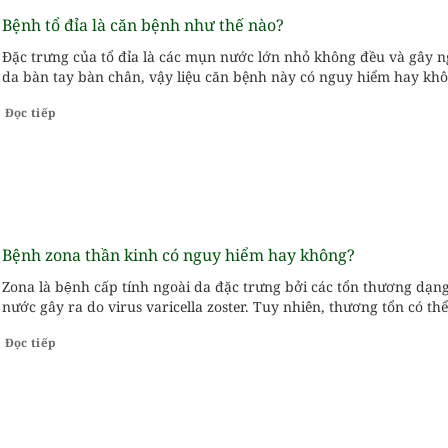
Bệnh tổ đỉa là căn bệnh như thế nào?
Đặc trưng của tổ đỉa là các mụn nước lớn nhỏ không đều và gây n
da bàn tay bàn chân, vậy liệu căn bệnh này có nguy hiểm hay kh
Đọc tiếp
Bệnh zona thần kinh có nguy hiểm hay không?
Zona là bệnh cấp tính ngoài da đặc trưng bởi các tổn thương dạn
nước gây ra do virus varicella zoster. Tuy nhiên, thương tổn có thể
rộng với nhiều diễn biến phức tạp thậm chí gây ra...
Đọc tiếp