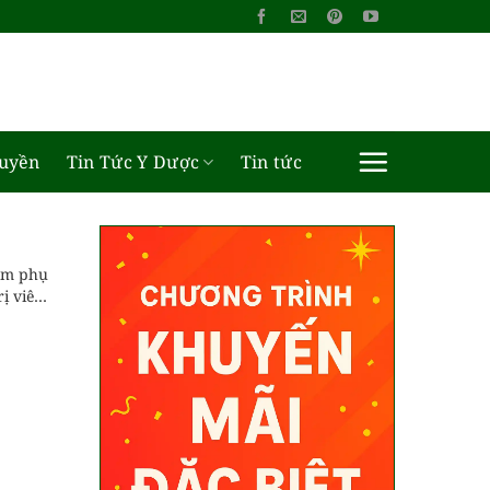
ruyền
Tin Tức Y Dược
Tin tức
 em phụ
rị viêm