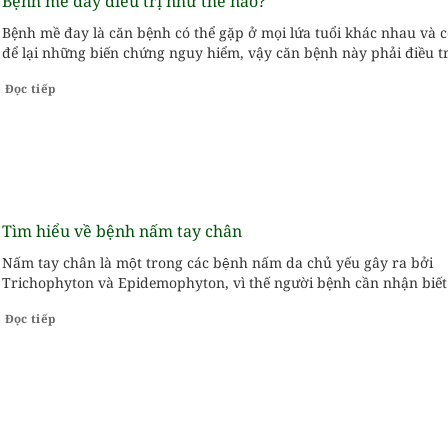
Bệnh mề đay điều trị như thế nào?
Bệnh mề đay là căn bệnh có thể gặp ở mọi lứa tuổi khác nhau và c
để lại những biến chứng nguy hiểm, vậy căn bệnh này phải điều t
thế nào?
Đọc tiếp
Tìm hiểu về bệnh nấm tay chân
Nấm tay chân là một trong các bệnh nấm da chủ yếu gây ra bởi
Trichophyton và Epidemophyton, vì thế người bệnh cần nhận biế
dấu hiệu bệnh và sớm có biện pháp điều trị kịp thời.
Đọc tiếp