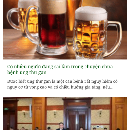
Có nhiều người đang sai lầm trong chuyện chữa
bệnh ung thư gan
Được biết ung thư gan là một căn bệnh rất nguy hiểm có
nguy cơ tử vong cao và có chiều hướng gia tăng, nếu
không được làm rõ sẽ gây hậu quả khó lường. Măng cụt có
tác dụng ngăn ngừa ung thư gan có thể bạn chưa biết?...