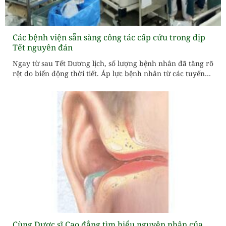
Các bệnh viện sẵn sàng công tác cấp cứu trong dịp
Tết nguyên đán
Ngay từ sau Tết Dương lịch, số lượng bệnh nhân đã tăng rõ
rệt do biến động thời tiết. Áp lực bệnh nhân từ các tuyến
dưới chuyển về tuyến Trung ương sẽ tăng trong dịp Tết
Nguyên đán, đòi hỏi các cơ sở y tế phải tăng cường trực
cấp cứu 24/24. Trung tâm...
Cùng Dược sĩ Cao đẳng tìm hiểu nguyên nhân của