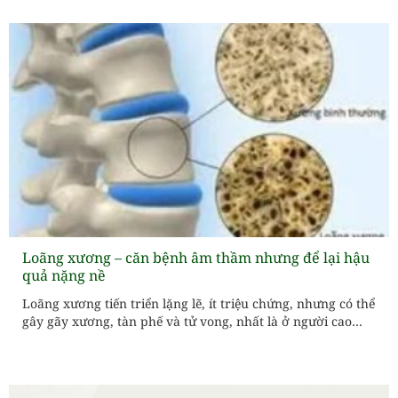
xám viền đỏ và nông trên bề mặt niêm mạc miệng. Nguyên
nhân nào dẫn đến tình trạng loét miệng Theo các chuyên
gia về sức...
Loãng xương – căn bệnh âm thầm nhưng để lại hậu
quả nặng nề
Loãng xương tiến triển lặng lẽ, ít triệu chứng, nhưng có thể
gây gãy xương, tàn phế và tử vong, nhất là ở người cao
tuổi. Loãng xương là tình trạng xương giòn, yếu, dễ gãy do
mất dần mật độ và cấu trúc. Bệnh phổ biến ở phụ nữ...