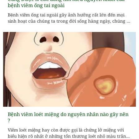
bệnh viêm ống tai ngoài
Bệnh viêm ống tai ngoài gây ảnh hưởng rất lớn đến mọi
sinh hoạt của chúng ta trong đời sống hàng ngày, chúng ta
cần phải chủ động phòng ngừa bệnh viêm ống tai ngoài
nhằm hạn chế mắc bệnh. Cùng tìm hiểu về bệnh viêm tai
giữa ở người...
Bệnh viêm loét miệng do nguyên nhân nào gây nên
?
Viêm loét miệng hay còn được gọi là chứng lở miệng với
biểu hiện rõ nhất ở những tổn thương loét nhỏ màu trắng