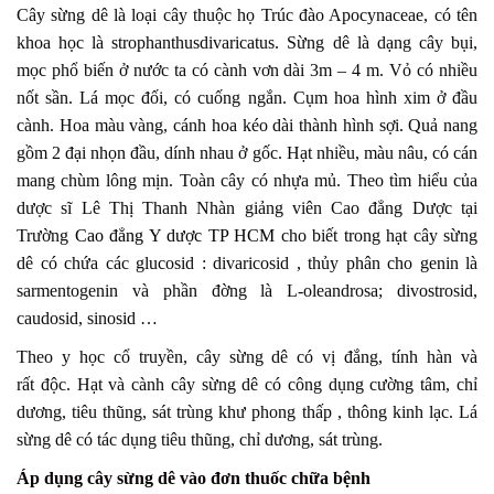
Cây sừng dê là loại cây thuộc họ Trúc đào Apocynaceae, có tên
khoa học là strophanthusdivaricatus. Sừng dê là dạng cây bụi,
mọc phổ biến ở nước ta có cành v­ơn dài 3m – 4 m. Vỏ có nhiều
nốt sần. Lá mọc đối, có cuống ngắn. Cụm hoa hình xim ở đầu
cành. Hoa màu vàng, cánh hoa kéo dài thành hình sợi. Quả nang
gồm 2 đại nhọn đầu, dính nhau ở gốc. Hạt nhiều, màu nâu, có cán
mang chùm lông mịn. Toàn cây có nhựa mủ. Theo tìm hiểu của
dược sĩ Lê Thị Thanh Nhàn giảng viên Cao đẳng Dược tại
Trường
Cao đẳng Y dược TP HCM
cho biết trong hạt cây sừng
dê có chứa các glucosid : divaricosid , thủy phân cho genin là
sarmentogenin và phần đ­ờng là L-oleandrosa; divostrosid,
caudosid, sinosid …
Theo y học cổ truyền, cây sừng dê có vị đắng, tính hàn và
rất độc. Hạt và cành cây sừng dê có công dụng cường tâm, chỉ
dương, tiêu thũng, sát trùng khư phong thấp , thông kinh lạc. Lá
sừng dê có tác dụng tiêu thũng, chỉ dương, sát trùng.
Áp dụng cây sừng dê vào đơn thuốc chữa bệnh