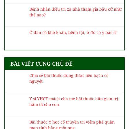
Bệnh nhân điều trị xa nhà tham gia bầu cử như
thế nào?
Ở đâu có khó khăn, bệnh tật, ở đó có y bác sĩ
BÀI VIẾT CÙNG CHỦ ĐỀ
Chia sẻ bài thuốc dùng dược liệu bạch cổ
nguyệt
Y sĩ YHCT mách cha mẹ bài thuốc dân gian trị
hăm tã cho con
Bài thuốc Y học cổ truyền trị viêm phế quản
mạn tính bằng mật ong