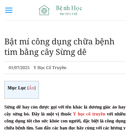
Bỏ
qua
nội
dung
Bật mí công dụng chữa bệnh
tim bằng cây Sừng dê
01/07/2025
Y Học Cổ Truyền
Mục Lục
[
Ẩn
]
Sừng dê hay còn được gọi với tên khác là dương giác ảo hay
cây sừng bò. Đây là một vị thuốc
Y học cổ truyền
với nhiều
công dụng tốt cho sức khỏe con người, đặc biệt là công dụng
chữa bệnh tim. Sau đây các bạn đọc hãy cùng với các lương y