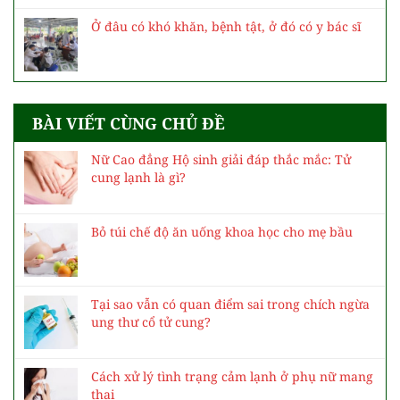
Ở đâu có khó khăn, bệnh tật, ở đó có y bác sĩ
BÀI VIẾT CÙNG CHỦ ĐỀ
Nữ Cao đẳng Hộ sinh giải đáp thắc mắc: Tử
cung lạnh là gì?
Bỏ túi chế độ ăn uống khoa học cho mẹ bầu
Tại sao vẫn có quan điểm sai trong chích ngừa
ung thư cổ tử cung?
Cách xử lý tình trạng cảm lạnh ở phụ nữ mang
thai