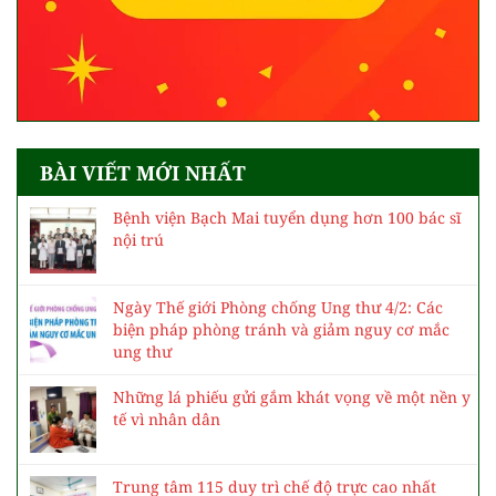
BÀI VIẾT MỚI NHẤT
Bệnh viện Bạch Mai tuyển dụng hơn 100 bác sĩ
nội trú
Ngày Thế giới Phòng chống Ung thư 4/2: Các
biện pháp phòng tránh và giảm nguy cơ mắc
ung thư
Những lá phiếu gửi gắm khát vọng về một nền y
tế vì nhân dân
Trung tâm 115 duy trì chế độ trực cao nhất