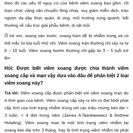
theo đó các yếu tố nguy cơ của bệnh viêm xoang bao gồm: rối
loạn chức năng vận chuyển lông nhày, suy giảm miễn dịch, trào
ngược dạ dày thực quản, dị ứng, môi trường xung quanh, bất
thường về cấu trúc giải phẫu bệnh, dị vật mũi.
Ở trẻ em, xoang sàn trước, xoang hàm dễ bị nhiễm trùng và có
thể mắc từ lứa tuổi nhũ nhi. Viêm xoang trán thường chỉ xảy ra từ
6 – 10 tuổi. Viêm xoang bướm thường chỉ gặp từ 3 – 5 tuổi trở
lên.
Hỏi: Được biết viêm xoang được chia thành viêm
xoang cấp và mạn vậy dựa vào đâu để phân biệt 2 loại
viêm xoang này?
Trả lời:
Viêm xoang cấp được phân biệt với viêm xoang mạn do
ở thời gian của bệnh. Viêm xoang cấp xảy ra khi có đợt khởi phát
cấp tính của tình trạng nhiễm trùng với các triệu chứng kéo dài <
3 tuần, < 4 đợt trong năm (James A.Stankiewwicz & Andrew
Hotaling). Viêm xoang mạn là một tình trạng viêm nhiễm tại
xoang kéo dài trên 3 tháng, hay là tình trạng viêm nhiễm tái phát