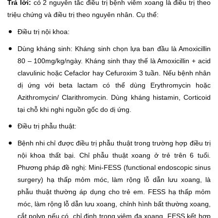
Trả lời:
có 2 nguyên tắc điều trị bệnh viêm xoang là điều trị theo
triệu chứng và điều trị theo nguyên nhân. Cụ thể:
Điều trị nội khoa:
Dùng kháng sinh: Kháng sinh chọn lựa ban đầu là Amoxicillin
80 – 100mg/kg/ngày. Kháng sinh thay thế là Amoxicillin + acid
clavulinic hoặc Cefaclor hay Cefuroxim 3 tuần. Nếu bệnh nhân
dị ứng với beta lactam có thể dùng Erythromycin hoặc
Azithromycin/ Clarithromycin. Dùng kháng histamin, Corticoid
tại chỗ khi nghi nguồn gốc do dị ứng.
Điều trị phẫu thuật:
Bệnh nhi chỉ được điều trị phẫu thuật trong trường hợp điều trị
nội khoa thất bại. Chỉ phẫu thuật xoang ở trẻ trên 6 tuổi.
Phương pháp đề nghị: Mini-FESS (functional endoscopic sinus
surgery) hạ thấp mỏm móc, làm rộng lỗ dẫn lưu xoang, là
phẫu thuật thường áp dụng cho trẻ em. FESS hạ thấp mỏm
móc, làm rộng lỗ dẫn lưu xoang, chỉnh hình bất thường xoang,
cắt polyp nếu có, chỉ định trong viêm đa xoang. FESS kết hợp