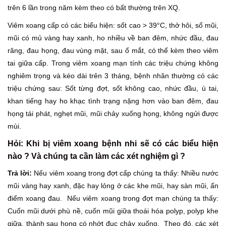
trên 6 lần trong năm kèm theo có bất thường trên XQ.
Viêm xoang cấp có các biểu hiện: sốt cao > 39°C, thở hôi, sổ mũi,
mũi có mủ vàng hay xanh, ho nhiều về ban đêm, nhức đầu, đau
răng, đau họng, đau vùng mặt, sau ổ mắt, có thể kèm theo viêm
tai giữa cấp. Trong viêm xoang mạn tính các triệu chứng không
nghiêm trọng và kéo dài trên 3 tháng, bệnh nhân thường có các
triệu chứng sau: Sốt từng đợt, sốt không cao, nhức đầu, ù tai,
khan tiếng hay ho khạc tình trạng nặng hơn vào ban đêm, đau
họng tái phát, nghẹt mũi, mũi chảy xuống họng, không ngửi được
mùi.
Hỏi: Khi bị viêm xoang bệnh nhi sẽ có các biểu hiện
nào ? Và chúng ta cần làm các xét nghiệm gì ?
Trả lời:
Nếu viêm xoang trong đợt cấp chúng ta thấy: Nhiều nước
mũi vàng hay xanh, đặc hay lỏng ở các khe mũi, hay sàn mũi, ấn
điểm xoang đau.
Nếu viêm xoang trong đợt mạn chúng ta thấy:
Cuốn mũi dưới phù nề, cuốn mũi giữa thoái hóa polyp, polyp khe
giữa, thành sau họng có nhớt đục chảy xuống. Theo đó, các xét