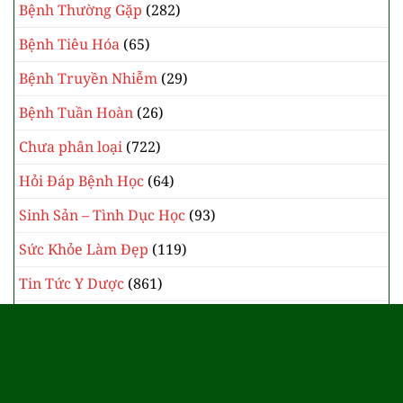
Bệnh Thường Gặp
(282)
Bệnh Tiêu Hóa
(65)
Bệnh Truyền Nhiễm
(29)
Bệnh Tuần Hoàn
(26)
Chưa phân loại
(722)
Hỏi Đáp Bệnh Học
(64)
Sinh Sản – Tình Dục Học
(93)
Sức Khỏe Làm Đẹp
(119)
Tin Tức Y Dược
(861)
Y Học Cổ Truyền
(385)