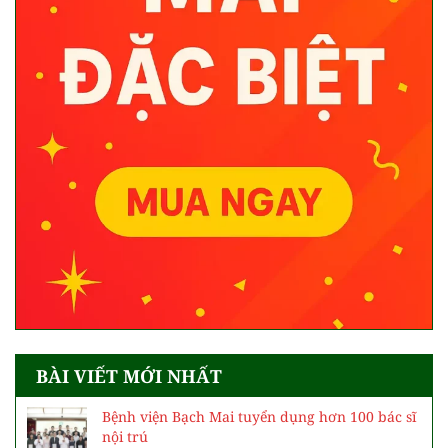
BÀI VIẾT MỚI NHẤT
Bệnh viện Bạch Mai tuyển dụng hơn 100 bác sĩ
nội trú