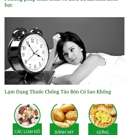
học
Lạm Dụng Thuốc Chống Táo Bón Có Sao Không