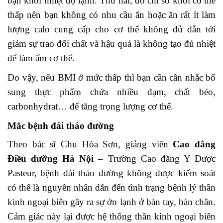
bạn khỏi nhiệt độ lạnh. Thứ hai, do chỉ số khối cơ thể
thấp nên bạn không có nhu cầu ăn hoặc ăn rất ít làm
lượng calo cung cấp cho cơ thể không đủ dẫn tới
giảm sự trao đổi chất và hậu quả là không tạo đủ nhiệt
để làm ấm cơ thể.
Do vậy, nếu BMI ở mức thấp thì bạn cần cân nhắc bổ
sung thực phẩm chứa nhiều đạm, chất béo,
carbonhydrat… để tăng trọng lượng cơ thể.
Mắc bệnh đái tháo đường
Theo bác sĩ Chu Hòa Sơn, giảng viên
Cao đẳng
Điều dưỡng Hà Nội
– Trường Cao đẳng Y Dược
Pasteur, bệnh đái tháo đường không được kiểm soát
có thể là nguyên nhân dẫn đến tình trạng bệnh lý thần
kinh ngoại biên gây ra sự ớn lạnh ở bàn tay, bàn chân.
Cảm giác này lại được hệ thống thần kinh ngoại biên