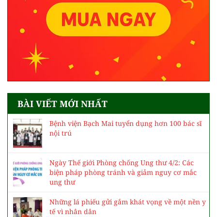
BÀI VIẾT MỚI NHẤT
Bệnh viện Bạch Mai tuyển dụng hơn 100 bác sĩ
nội trú
Ngày Thế giới Phòng chống Ung thư 4/2: Các
biện pháp phòng tránh và giảm nguy cơ mắc
ung thư
Những lá phiếu gửi gắm khát vọng về một nền y
tế vì nhân dân