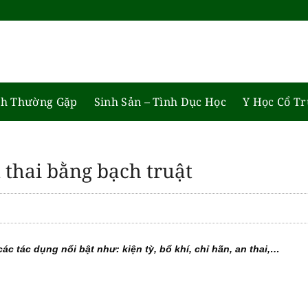
h Thường Gặp
Sinh Sản – Tình Dục Học
Y Học Cổ T
n thai bằng bạch truật
các tác dụng nổi bật như: kiện tỳ, bổ khí, chỉ hãn, an thai,…