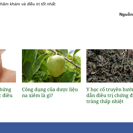
hăm khám và điều trị tốt nhất.
Nguồn
chứng
Công dụng của dược liệu
Y học cổ truyền hướ
c điều
na xiêm là gì?
dẫn điều trị chứng đ
tràng thấp nhiệt