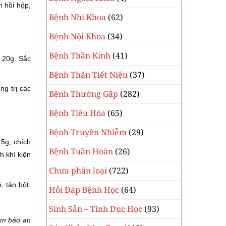
m hồi hộp,
Bệnh Nhi Khoa
(62)
Bệnh Nội Khoa
(34)
Bệnh Thần Kinh
(41)
ì 20g. Sắc
Bệnh Thận Tiết Niệu
(37)
ng trị các
Bệnh Thường Gặp
(282)
Bệnh Tiêu Hóa
(65)
Bệnh Truyền Nhiễm
(29)
5g, chích
Bệnh Tuần Hoàn
(26)
h khí kiện
Chưa phân loại
(722)
 tán bột.
Hỏi Đáp Bệnh Học
(64)
Sinh Sản – Tình Dục Học
(93)
đảm bảo an