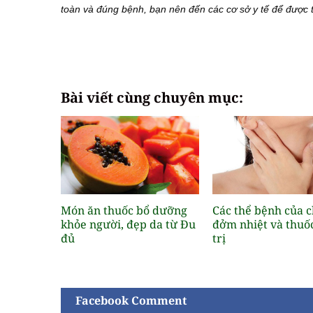
toàn và đúng bệnh, bạn nên đến các cơ sở y tế để được t
Bài viết cùng chuyên mục:
Món ăn thuốc bổ dưỡng
Các thể bệnh của 
khỏe người, đẹp da từ Đu
đởm nhiệt và thuố
đủ
trị
Facebook Comment