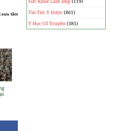
Sức Khỏe Làm Đẹp
(119)
Tin Tức Y Dược
(861)
:sưu tầm
Y Học Cổ Truyền
(385)
ng
ại