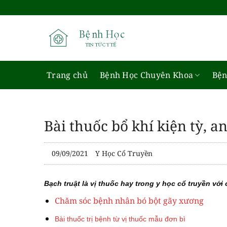
Bỏ
qua
nội
dung
Trang chủ
Bệnh Học Chuyên Khoa
Bện
Bài thuốc bổ khí kiện tỳ, a
09/09/2021
Y Học Cổ Truyền
Bạch truật là vị thuốc hay trong y học cổ truyền với 
Chăm sóc bệnh nhân bó bột gãy xương
Bài thuốc trị bệnh từ vị thuốc mẫu đơn bì