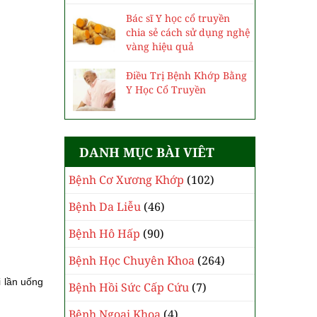
Bác sĩ Y học cổ truyền
chia sẻ cách sử dụng nghệ
vàng hiệu quả
Điều Trị Bệnh Khớp Bằng
Y Học Cổ Truyền
DANH MỤC BÀI VIÊT
Bệnh Cơ Xương Khớp
(102)
Bệnh Da Liễu
(46)
Bệnh Hô Hấp
(90)
Bệnh Học Chuyên Khoa
(264)
i lần uống
Bệnh Hồi Sức Cấp Cứu
(7)
Bệnh Ngoại Khoa
(4)