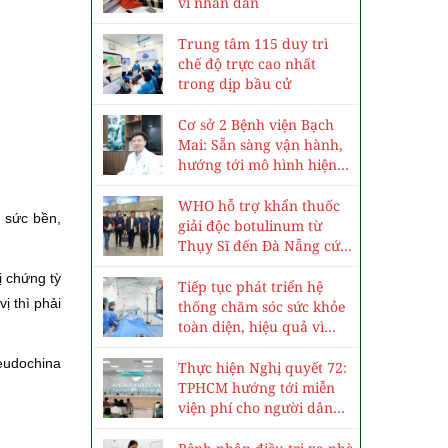
vì nhân dân
Trung tâm 115 duy trì
chế độ trực cao nhất
trong dịp bầu cử
Cơ sở 2 Bệnh viện Bạch
Mai: Sẵn sàng vận hành,
hướng tới mô hình hiện
đại, chuyên sâu
WHO hỗ trợ khẩn thuốc
g sức bền,
giải độc botulinum từ
Thụy Sĩ đến Đà Nẵng cứu
3 trẻ ngộ độc cá ủ chua
rị chứng tỳ
Tiếp tục phát triển hệ
ị thì phải
thống chăm sóc sức khỏe
toàn diện, hiệu quả vì
nhân dân
seudochina
Thực hiện Nghị quyết 72:
TPHCM hướng tới miễn
viện phí cho người dân
vào năm 2030