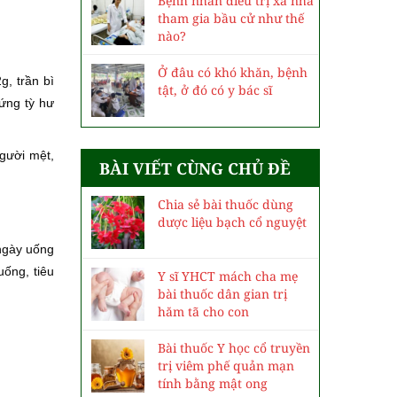
Bệnh nhân điều trị xa nhà
tham gia bầu cử như thế
nào?
Ở đâu có khó khăn, bệnh
g, trần bì
tật, ở đó có y bác sĩ
ứng tỳ hư
người mệt,
BÀI VIẾT CÙNG CHỦ ĐỀ
Chia sẻ bài thuốc dùng
dược liệu bạch cổ nguyệt
 ngày uống
uống, tiêu
Y sĩ YHCT mách cha mẹ
bài thuốc dân gian trị
hăm tã cho con
Bài thuốc Y học cổ truyền
trị viêm phế quản mạn
tính bằng mật ong