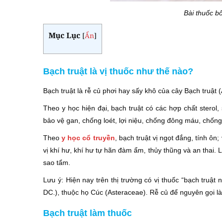
Bài thuốc bổ
Mục Lục
[
Ẩn
]
Bạch truật là vị thuốc như thế nào?
Bạch truật là rễ củ phơi hay sấy khô của cây Bạch truật
Theo y học hiện đại, bạch truật có các hợp chất sterol,
bảo vệ gan, chống loét, lợi niệu, chống đông máu, chốn
Theo
y học cổ truyền
, bạch truật vị ngọt đắng, tính ôn; 
vị khí hư, khí hư tự hãn đàm ẩm, thủy thũng và an thai. 
sao tẩm.
Lưu ý: Hiện nay trên thị trường có vị thuốc “bạch truật
DC.), thuộc họ Cúc (Asteraceae). Rễ củ để nguyên gọi là 
Bạch truật làm thuốc