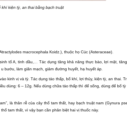
 khí kiện tỳ, an thai bằng bạch truật
 (Atractylodes macrocephala Koidz.), thuộc họ Cúc (Asteraceae).
 sinh tố A, tinh dầu,… Tác dụng tăng khả năng thực bào, lợi mật, tăn
g u bướu, làm giãn mạch, giảm đường huyết, hạ huyết áp.
vào kinh vị và tỳ. Tác dụng táo thấp, bổ khí, lợi thủy, kiện tỳ, an thai. T
Liều dùng: 6 – 12g. Nếu dùng chữa táo thấp thì để sống, dùng để bổ tỳ v
 nam”, là thân rễ của cây thổ tam thất, hay bạch truật nam (Gynura p
thổ tam thất, vì vậy bạn cần phân biệt hai vị thuốc này.