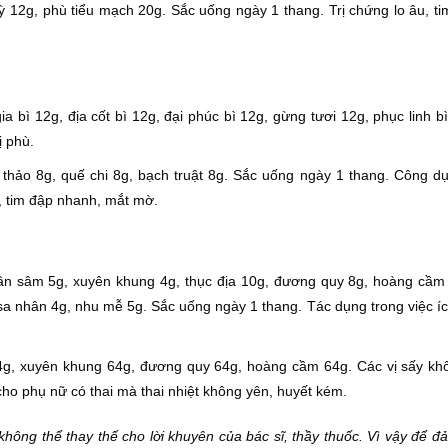
ỳ 12g, phù tiểu mạch 20g. Sắc uống ngày 1 thang. Trị chứng lo âu, ti
gia bì 12g, địa cốt bì 12g, đại phúc bì 12g, gừng tươi 12g, phục linh b
ị phù.
 thảo 8g, quế chi 8g, bạch truật 8g. Sắc uống ngày 1 thang. Công dụ
, tim đập nhanh, mắt mờ.
hân sâm 5g, xuyên khung 4g, thục địa 10g, đương quy 8g, hoàng cầm 
sa nhân 4g, nhu mễ 5g. Sắc uống ngày 1 thang. Tác dụng trong việc íc
4g, xuyên khung 64g, đương quy 64g, hoàng cầm 64g. Các vị sấy khô,
ho phụ nữ có thai mà thai nhiệt không yên, huyết kém.
không thể thay thế cho lời khuyên của bác sĩ, thầy thuốc. Vì vậy để 