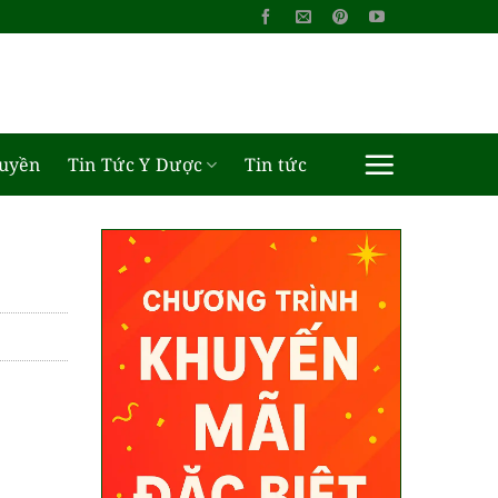
ruyền
Tin Tức Y Dược
Tin tức