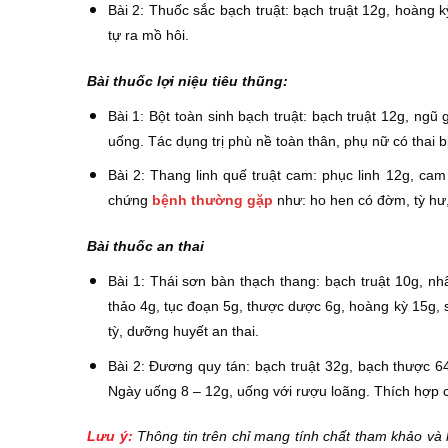
Bài 2: Thuốc sắc bạch truật: bạch truật 12g, hoàng k
tự ra mồ hôi.
Bài thuốc lợi niệu tiêu thũng:
Bài 1: Bột toàn sinh bạch truật: bạch truật 12g, ngũ 
uống. Tác dụng trị phù nề toàn thân, phụ nữ có thai b
Bài 2: Thang linh quế truật cam: phục linh 12g, cam
chứng
bệnh thường gặp
như: ho hen có đờm, tỳ hư
Bài thuốc an thai
Bài 1: Thái sơn bàn thạch thang: bạch truật 10g, n
thảo 4g, tục đoạn 5g, thược dược 6g, hoàng kỳ 15g, 
tỳ, dưỡng huyết an thai.
Bài 2: Đương quy tán: bạch truật 32g, bạch thược 6
Ngày uống 8 – 12g, uống với rượu loãng. Thích hợp c
Lưu ý:
Thông tin trên chỉ mang tính chất tham khảo và 