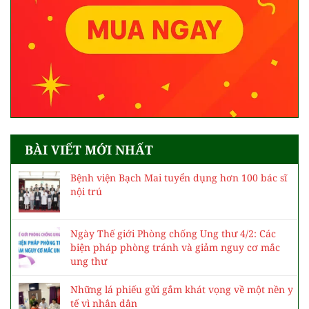
BÀI VIẾT MỚI NHẤT
Bệnh viện Bạch Mai tuyển dụng hơn 100 bác sĩ
nội trú
Ngày Thế giới Phòng chống Ung thư 4/2: Các
biện pháp phòng tránh và giảm nguy cơ mắc
ung thư
Những lá phiếu gửi gắm khát vọng về một nền y
tế vì nhân dân