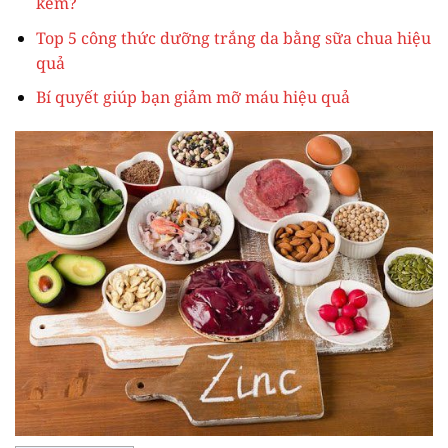
kẽm?
Top 5 công thức dưỡng trắng da bằng sữa chua hiệu
quả
Bí quyết giúp bạn giảm mỡ máu hiệu quả