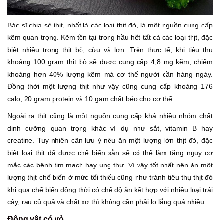
Bác sĩ chia sẻ thịt, nhất là các loại thịt đỏ, là một nguồn cung cấp
kẽm quan trọng. Kẽm tồn tại trong hầu hết tất cả các loại thịt, đặc
biệt nhiều trong thịt bò, cừu và lợn. Trên thực tế, khi tiêu thụ
khoảng 100 gram thịt bò sẽ được cung cấp 4,8 mg kẽm, chiếm
khoảng hơn 40% lượng kẽm mà cơ thể người cần hàng ngày.
Đồng thời một lượng thịt như vậy cũng cung cấp khoảng 176
calo, 20 gram protein và 10 gam chất béo cho cơ thể.
Ngoài ra thịt cũng là một nguồn cung cấp khá nhiều nhóm chất
dinh dưỡng quan trọng khác ví dụ như sắt, vitamin B hay
creatine. Tuy nhiên cần lưu ý nếu ăn một lượng lớn thịt đỏ, đặc
biệt loại thịt đã được chế biến sẵn sẽ có thể làm tăng nguy cơ
mắc các bệnh tim mạch hay ung thư. Vì vậy tốt nhất nên ăn một
lượng thịt chế biến ở mức tối thiểu cũng như tránh tiêu thụ thịt đỏ
khi qua chế biến đồng thời có chế độ ăn kết hợp với nhiều loại trái
cây, rau củ quả và chất xơ thì không cần phải lo lắng quá nhiều.
Động vật có vỏ