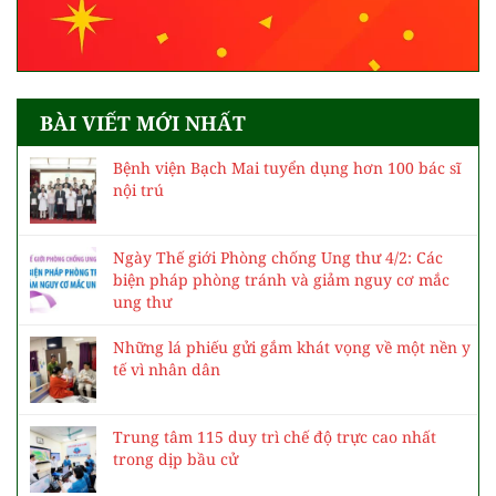
BÀI VIẾT MỚI NHẤT
Bệnh viện Bạch Mai tuyển dụng hơn 100 bác sĩ
nội trú
Ngày Thế giới Phòng chống Ung thư 4/2: Các
biện pháp phòng tránh và giảm nguy cơ mắc
ung thư
Những lá phiếu gửi gắm khát vọng về một nền y
tế vì nhân dân
Trung tâm 115 duy trì chế độ trực cao nhất
trong dịp bầu cử