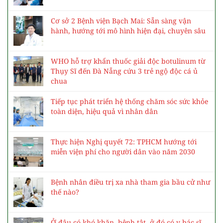
Cơ sở 2 Bệnh viện Bạch Mai: Sẵn sàng vận
hành, hướng tới mô hình hiện đại, chuyên sâu
WHO hỗ trợ khẩn thuốc giải độc botulinum từ
Thụy Sĩ đến Đà Nẵng cứu 3 trẻ ngộ độc cá ủ
chua
Tiếp tục phát triển hệ thống chăm sóc sức khỏe
toàn diện, hiệu quả vì nhân dân
Thực hiện Nghị quyết 72: TPHCM hướng tới
miễn viện phí cho người dân vào năm 2030
Bệnh nhân điều trị xa nhà tham gia bầu cử như
thế nào?
Ở đâu có khó khăn, bệnh tật, ở đó có y bác sĩ