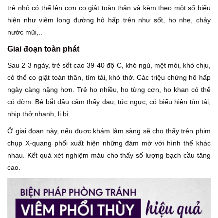
trẻ nhỏ có thể lên cơn co giật toàn thân và kèm theo một số biểu
hiện như viêm long đường hô hấp trên như sốt, ho nhẹ, chảy
nước mũi,..
Giai đoạn toàn phát
Sau 2-3 ngày, trẻ sốt cao 39-40 độ C, khó ngủ, mệt mỏi, khó chịu,
có thể co giật toàn thân, tím tái, khó thở. Các triệu chứng hô hấp
ngày càng nặng hơn. Trẻ ho nhiều, ho từng cơn, ho khan có thể
có đờm. Bé bắt đầu cảm thấy đau, tức ngực, có biểu hiện tím tái,
nhịp thở nhanh, li bì.
Ở giai đoạn này, nếu được khám lâm sàng sẽ cho thấy trên phim
chụp X-quang phổi xuất hiện những đám mờ với hình thể khác
nhau. Kết quả xét nghiệm máu cho thấy số lượng bạch cầu tăng
cao.