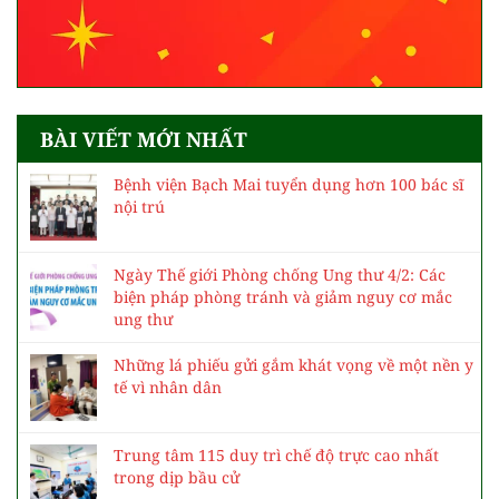
BÀI VIẾT MỚI NHẤT
Bệnh viện Bạch Mai tuyển dụng hơn 100 bác sĩ
nội trú
Ngày Thế giới Phòng chống Ung thư 4/2: Các
biện pháp phòng tránh và giảm nguy cơ mắc
ung thư
Những lá phiếu gửi gắm khát vọng về một nền y
tế vì nhân dân
Trung tâm 115 duy trì chế độ trực cao nhất
trong dịp bầu cử