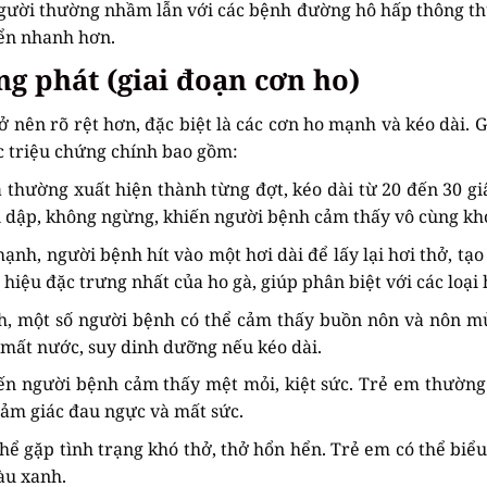
 người thường nhầm lẫn với các bệnh đường hô hấp thông t
iển nhanh hơn.
ng phát (giai đoạn cơn ho)
ở nên rõ rệt hơn, đặc biệt là các cơn ho mạnh và kéo dài. G
ác triệu chứng chính bao gồm:
thường xuất hiện thành từng đợt, kéo dài từ 20 đến 30 giâ
ồn dập, không ngừng, khiến người bệnh cảm thấy vô cùng kh
nh, người bệnh hít vào một hơi dài để lấy lại hơi thở, tạo 
u hiệu đặc trưng nhất của ho gà, giúp phân biệt với các loại 
, một số người bệnh có thể cảm thấy buồn nôn và nôn m
y mất nước, suy dinh dưỡng nếu kéo dài.
ến người bệnh cảm thấy mệt mỏi, kiệt sức. Trẻ em thường
cảm giác đau ngực và mất sức.
hể gặp tình trạng khó thở, thở hổn hển. Trẻ em có thể biểu
àu xanh.