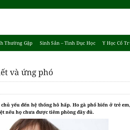
h Thường Gặp
Sinh Sản – Tình Dục Học
Y Học Cổ T
iết và ứng phó
 chủ yếu đến hệ thống hô hấp. Ho gà phổ biến ở trẻ e
iệt nếu họ chưa được tiêm phòng đầy đủ.