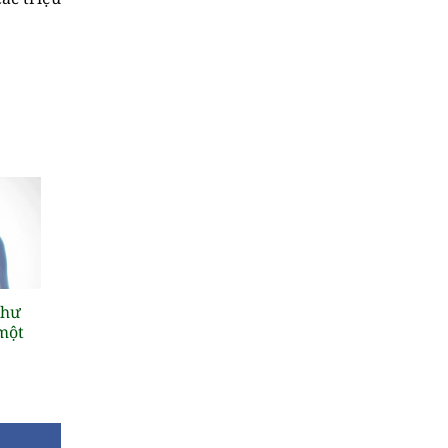
thư
 một