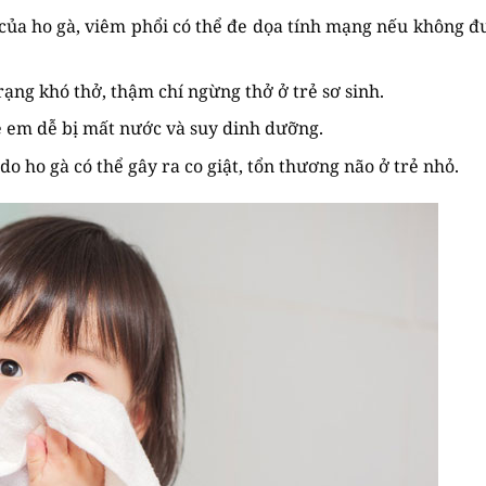
ủa ho gà, viêm phổi có thể đe dọa tính mạng nếu không đ
rạng khó thở, thậm chí ngừng thở ở trẻ sơ sinh.
ẻ em dễ bị mất nước và suy dinh dưỡng.
o ho gà có thể gây ra co giật, tổn thương não ở trẻ nhỏ.