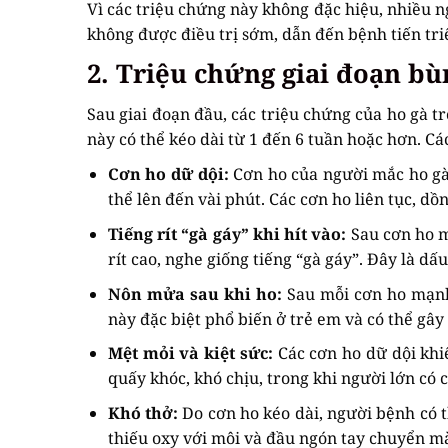
Vì các triệu chứng này không đặc hiệu, nhiều
không được điều trị sớm, dẫn đến bệnh tiến tr
2. Triệu chứng giai đoạn bù
Sau giai đoạn đầu, các triệu chứng của ho gà tr
này có thể kéo dài từ 1 đến 6 tuần hoặc hơn. C
Cơn ho dữ dội:
Cơn ho của người mắc ho gà 
thể lên đến vài phút. Các cơn ho liên tục, d
Tiếng rít “gà gáy” khi hít vào:
Sau cơn ho mạ
rít cao, nghe giống tiếng “gà gáy”. Đây là dấ
Nôn mửa sau khi ho:
Sau mỗi cơn ho mạnh
này đặc biệt phổ biến ở trẻ em và có thể gâ
Mệt mỏi và kiệt sức:
Các cơn ho dữ dội khi
quấy khóc, khó chịu, trong khi người lớn có 
Khó thở:
Do cơn ho kéo dài, người bệnh có t
thiếu oxy với môi và đầu ngón tay chuyển m