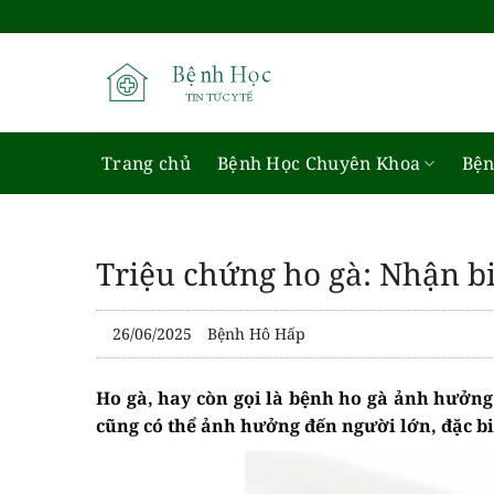
Bỏ
qua
nội
dung
Trang chủ
Bệnh Học Chuyên Khoa
Bện
Triệu chứng ho gà: Nhận b
26/06/2025
Bệnh Hô Hấp
Ho gà, hay còn gọi là bệnh ho gà ảnh hưởng
cũng có thể ảnh hưởng đến người lớn, đặc b