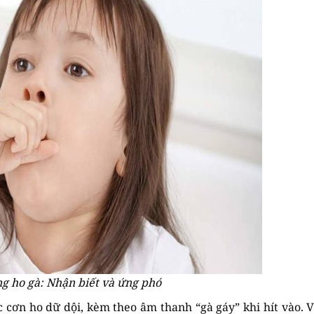
g ho gà: Nhận biết và ứng phó
c cơn ho dữ dội, kèm theo âm thanh “gà gáy” khi hít vào. V