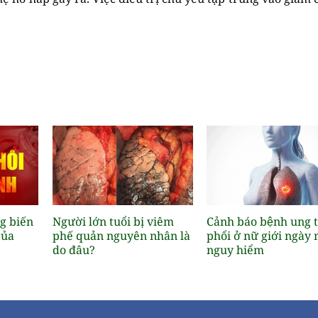
ng biến
Người lớn tuổi bị viêm
Cảnh báo bệnh ung 
của
phế quản nguyên nhân là
phổi ở nữ giới ngày
do đâu?
nguy hiểm