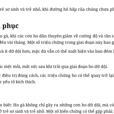
rẻ sơ sinh và trẻ nhỏ, khi đường hô hấp của chúng chưa ph
i phục
ho gà, khi các cơn ho dần thuyên giảm về cường độ và tần s
 đến vài tháng. Một số triệu chứng trong giai đoạn này bao 
à ít dữ dội hơn, mặc dù vẫn có thể xuất hiện vào ban đêm 
 mệt mỏi, mất sức sau khi trải qua giai đoạn ho dữ dội.
điều trị đúng cách, các triệu chứng ho có thể quay trở lại,
c yếu tố kích thích.
o biết: Ho gà không chỉ gây ra những cơn ho dữ dội, mà cò
 trẻ sơ sinh và trẻ nhỏ. Một số biến chứng có thể gặp phải: