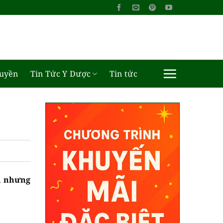
ruyền
Tin Tức Y Dược
Tin tức
m, nhưng