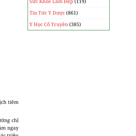
Sức Khỏe Làm Đẹp
(119)
Tin Tức Y Dược
(861)
Y Học Cổ Truyền
(385)
ịch tiêm
ường chỉ
iảm ngay
ác triệu