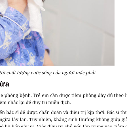
tới chất lượng cuộc sống của người mắc phải
gừa
ne phòng bệnh. Trẻ em cần được tiêm phòng đầy đủ theo l
êm nhắc lại để duy trì miễn dịch.
ến bác sĩ để được chẩn đoán và điều trị kịp thời. Bác sĩ th
 ngừa lây lan. Tuy nhiên, kháng sinh thường không giúp g
ệ hô hấp gây ra. Việc điều trị chủ yếu tập trung vào giảm c