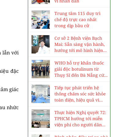
vì nhân dân
Trung tâm 115 duy trì
chế độ trực cao nhất
trong dịp bầu cử
Cơ sở 2 Bệnh viện Bạch
Mai: Sẵn sàng vận hành,
hướng tới mô hình hiện
 lẫn với
đại, chuyên sâu
WHO hỗ trợ khẩn thuốc
giải độc botulinum từ
hiệu đặc
Thụy Sĩ đến Đà Nẵng cứu
3 trẻ ngộ độc cá ủ chua
Tiếp tục phát triển hệ
cảm giác
thống chăm sóc sức khỏe
toàn diện, hiệu quả vì
nhân dân
đau nhức
Thực hiện Nghị quyết 72:
TPHCM hướng tới miễn
viện phí cho người dân
vào năm 2030