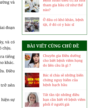
Bệnh nhân điều trị xa nhà
hường và
tham gia bầu cử như thế
nào?
Ở đâu có khó khăn, bệnh
tật, ở đó có y bác sĩ
iai đoạn
y, và có
BÀI VIẾT CÙNG CHỦ ĐỀ
ó chịu.
Chuyên gia Điều dưỡng
ra tiếng
cho biết bệnh viêm họng
ho khác.
do liên cầu là gì ?
ửa. Điều
Bác sĩ chia sẻ những biến
chứng nguy hiểm của
bệnh bạch hầu
 trở nên
Tất tần tật những điều
 hiện sự
bạn cần biết về bệnh viêm
phổi ở người già