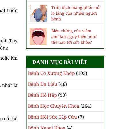
Tràn dịch màng phổi- nỗi
át triển
lo lắng của nhiều người
bệnh
Biến chứng của viêm
amidan nguy hiểm như
uất. Tuy
thế nào tới sức khỏe?
gồm:
hoặc khi
DANH MỤC BÀI VIÊT
Bệnh Cơ Xương Khớp
(102)
Bệnh Da Liễu
(46)
 nhất là
Bệnh Hô Hấp
(90)
Bệnh Học Chuyên Khoa
(264)
Bệnh Hồi Sức Cấp Cứu
(7)
n có thể
Bệnh Ngoại Khoa
(4)