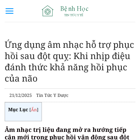
Bỏ
qua
nội
dung
Ứng dụng âm nhạc hỗ trợ phục
hồi sau đột quỵ: Khi nhịp điệu
đánh thức khả năng hồi phục
của não
21/12/2025
Tin Tức Y Dược
Mục Lục
[
Ẩn
]
Âm nhạc trị liệu đang mở ra hướng tiếp
cận mới trong phục hồi vận động sau đột