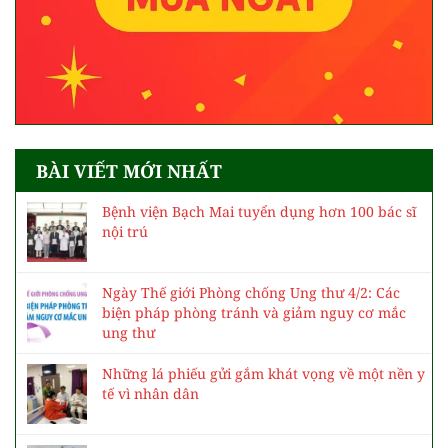
BÀI VIẾT MỚI NHẤT
Bệnh viện Bạch Mai tuyển dụng hơn 100 bác sĩ
nội trú
Ngày Thế giới Phòng chống Ung thư 4/2: Các
biện pháp phòng tránh và giảm nguy cơ mắc
ung thư
Những lá phiếu gửi gắm khát vọng về một nền y
tế vì nhân dân