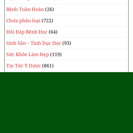
Bệnh Tuần Hoàn
(26)
Chưa phân loại
(722)
Hỏi Đáp Bệnh Học
(64)
Sinh Sản – Tình Dục Học
(93)
Sức Khỏe Làm Đẹp
(119)
Tin Tức Y Dược
(861)
Y Học Cổ Truyền
(385)
Website đang trong thời gian xây dựng
và xin giấy cấp phép