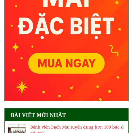
BÀI VIẾT MỚI NHẤT
Bệnh viện Bạch Mai tuyển dụng hơn 100 bác sĩ
nội trú