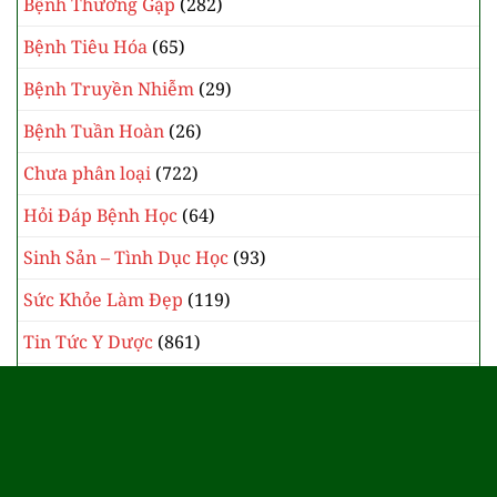
Bệnh Thường Gặp
(282)
Bệnh Tiêu Hóa
(65)
Bệnh Truyền Nhiễm
(29)
Bệnh Tuần Hoàn
(26)
Chưa phân loại
(722)
Hỏi Đáp Bệnh Học
(64)
Sinh Sản – Tình Dục Học
(93)
Sức Khỏe Làm Đẹp
(119)
Tin Tức Y Dược
(861)
Y Học Cổ Truyền
(385)