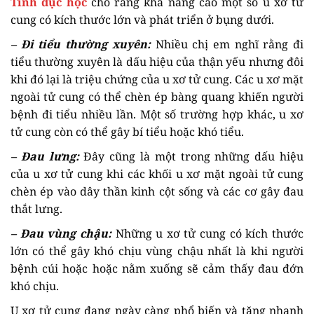
Tình dục học
cho rằng khả năng cao một số u xơ tử
cung có kích thước lớn và phát triển ở bụng dưới.
– Đi tiểu thường xuyên:
Nhiều chị em nghĩ rằng đi
tiểu thường xuyên là dấu hiệu của thận yếu nhưng đôi
khi đó lại là triệu chứng của u xơ tử cung. Các u xơ mặt
ngoài tử cung có thể chèn ép bàng quang khiến người
bệnh đi tiểu nhiều lần. Một số trường hợp khác, u xơ
tử cung còn có thể gây bí tiểu hoặc khó tiểu.
– Đau lưng:
Đây cũng là một trong những dấu hiệu
của u xơ tử cung khi các khối u xơ mặt ngoài tử cung
chèn ép vào dây thần kinh cột sống và các cơ gây đau
thắt lưng.
– Đau vùng chậu:
Những u xơ tử cung có kích thước
lớn có thể gây khó chịu vùng chậu nhất là khi người
bệnh cúi hoặc hoặc nằm xuống sẽ cảm thấy đau đớn
khó chịu.
U xơ tử cung đang ngày càng phổ biến và tăng nhanh