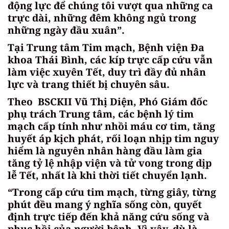
động lực để chúng tôi vượt qua những ca
trực dài, những đêm không ngủ trong
những ngày đầu xuân”.
Tại Trung tâm Tim mạch, Bệnh viện Đa
khoa Thái Bình, các kíp trực cấp cứu vẫn
làm việc xuyên Tết, duy trì đầy đủ nhân
lực và trang thiết bị chuyên sâu.
Theo BSCKII Vũ Thị Diện, Phó Giám đốc
phụ trách Trung tâm, các bệnh lý tim
mạch cấp tính như nhồi máu cơ tim, tăng
huyết áp kịch phát, rối loạn nhịp tim nguy
hiểm là nguyên nhân hàng đầu làm gia
tăng tỷ lệ nhập viện và tử vong trong dịp
lễ Tết, nhất là khi thời tiết chuyển lạnh.
“Trong cấp cứu tim mạch, từng giây, từng
phút đều mang ý nghĩa sống còn, quyết
định trực tiếp đến khả năng cứu sống và
phục hồi của người bệnh. Vì vậy, dù là