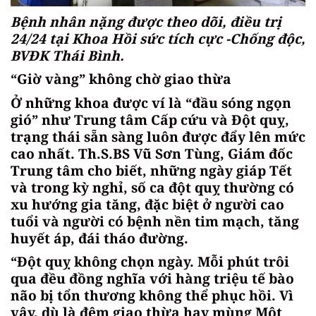
Bệnh nhân nặng được theo dõi, điều trị
24/24 tại Khoa Hồi sức tích cực -Chống độc,
BVĐK Thái Bình.
“Giờ vàng” không chờ giao thừa
Ở những khoa được ví là “đầu sóng ngọn
gió” như Trung tâm Cấp cứu và Đột quỵ,
trạng thái sẵn sàng luôn được đẩy lên mức
cao nhất. Th.S.BS Vũ Sơn Tùng, Giám đốc
Trung tâm cho biết, những ngày giáp Tết
và trong kỳ nghỉ, số ca đột quỵ thường có
xu hướng gia tăng, đặc biệt ở người cao
tuổi và người có bệnh nền tim mạch, tăng
huyết áp, đái tháo đường.
“Đột quỵ không chọn ngày. Mỗi phút trôi
qua đều đồng nghĩa với hàng triệu tế bào
não bị tổn thương không thể phục hồi. Vì
vậy, dù là đêm giao thừa hay mùng Một