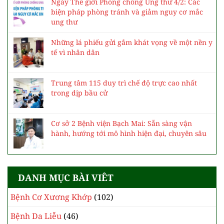
Ngày Thế giới Phòng chống Ung thư 4/2: Các
biện pháp phòng tránh và giảm nguy cơ mắc
ung thư
Những lá phiếu gửi gắm khát vọng về một nền y
tế vì nhân dân
Trung tâm 115 duy trì chế độ trực cao nhất
trong dịp bầu cử
Cơ sở 2 Bệnh viện Bạch Mai: Sẵn sàng vận
hành, hướng tới mô hình hiện đại, chuyên sâu
DANH MỤC BÀI VIÊT
Bệnh Cơ Xương Khớp
(102)
Bệnh Da Liễu
(46)