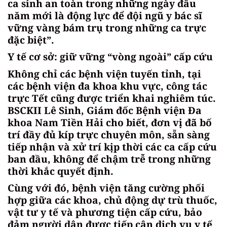
ca sinh an toàn trong những ngày đầu
năm mới là động lực để đội ngũ y bác sĩ
vững vàng bám trụ trong những ca trực
đặc biệt”.
Y tế cơ sở: giữ vững “vòng ngoài” cấp cứu
Không chỉ các bệnh viện tuyến tỉnh, tại
các bệnh viện đa khoa khu vực, công tác
trực Tết cũng được triển khai nghiêm túc.
BSCKII Lê Sinh, Giám đốc Bệnh viện Đa
khoa Nam Tiền Hải cho biết, đơn vị đã bố
trí đầy đủ kíp trực chuyên môn, sẵn sàng
tiếp nhận và xử trí kịp thời các ca cấp cứu
ban đầu, không để chậm trễ trong những
thời khắc quyết định.
Cùng với đó, bệnh viện tăng cường phối
hợp giữa các khoa, chủ động dự trù thuốc,
vật tư y tế và phương tiện cấp cứu, bảo
đảm người dân được tiếp cận dịch vụ y tế