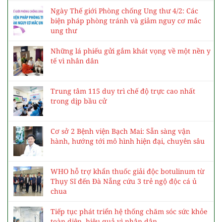
Ngày Thế giới Phòng chống Ung thư 4/2: Các
biện pháp phòng tránh và giảm nguy cơ mắc
ung thư
Những lá phiếu gửi gắm khát vọng về một nền y
tế vì nhân dân
Trung tâm 115 duy trì chế độ trực cao nhất
trong dịp bầu cử
Cơ sở 2 Bệnh viện Bạch Mai: Sẵn sàng vận
hành, hướng tới mô hình hiện đại, chuyên sâu
WHO hỗ trợ khẩn thuốc giải độc botulinum từ
Thụy Sĩ đến Đà Nẵng cứu 3 trẻ ngộ độc cá ủ
chua
Tiếp tục phát triển hệ thống chăm sóc sức khỏe
toàn diện, hiệu quả vì nhân dân