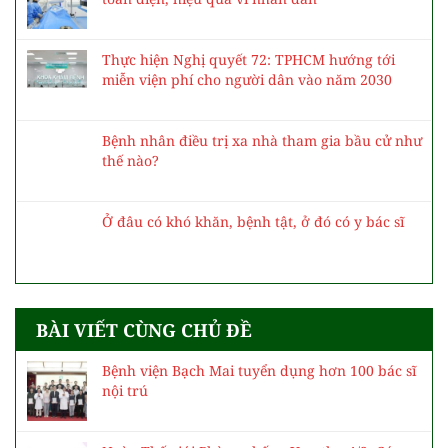
Thực hiện Nghị quyết 72: TPHCM hướng tới
miễn viện phí cho người dân vào năm 2030
Bệnh nhân điều trị xa nhà tham gia bầu cử như
thế nào?
Ở đâu có khó khăn, bệnh tật, ở đó có y bác sĩ
BÀI VIẾT CÙNG CHỦ ĐỀ
Bệnh viện Bạch Mai tuyển dụng hơn 100 bác sĩ
nội trú