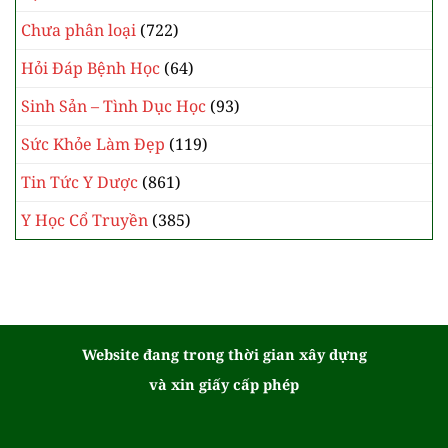
Chưa phân loại
(722)
Hỏi Đáp Bệnh Học
(64)
Sinh Sản – Tình Dục Học
(93)
Sức Khỏe Làm Đẹp
(119)
Tin Tức Y Dược
(861)
Y Học Cổ Truyền
(385)
Website đang trong thời gian xây dựng
và xin giấy cấp phép