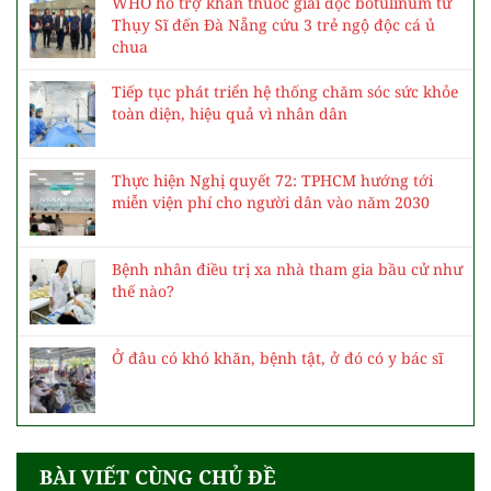
WHO hỗ trợ khẩn thuốc giải độc botulinum từ
Thụy Sĩ đến Đà Nẵng cứu 3 trẻ ngộ độc cá ủ
chua
Tiếp tục phát triển hệ thống chăm sóc sức khỏe
toàn diện, hiệu quả vì nhân dân
Thực hiện Nghị quyết 72: TPHCM hướng tới
miễn viện phí cho người dân vào năm 2030
Bệnh nhân điều trị xa nhà tham gia bầu cử như
thế nào?
Ở đâu có khó khăn, bệnh tật, ở đó có y bác sĩ
BÀI VIẾT CÙNG CHỦ ĐỀ