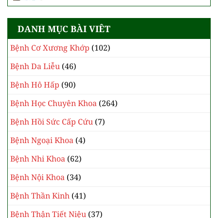
tế vì nhân dân
Trung tâm 115 duy trì chế độ trực cao nhất
trong dịp bầu cử
Cơ sở 2 Bệnh viện Bạch Mai: Sẵn sàng vận
hành, hướng tới mô hình hiện đại, chuyên sâu
DANH MỤC BÀI VIÊT
Bệnh Cơ Xương Khớp
(102)
Bệnh Da Liễu
(46)
Bệnh Hô Hấp
(90)
Bệnh Học Chuyên Khoa
(264)