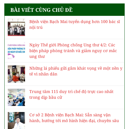
Bệnh nhân điều trị xa nhà tham gia bầu cử như
thế nào?
Ở đâu có khó khăn, bệnh tật, ở đó có y bác sĩ
BÀI VIẾT CÙNG CHỦ ĐỀ
Bệnh viện Bạch Mai tuyển dụng hơn 100 bác sĩ
nội trú
Ngày Thế giới Phòng chống Ung thư 4/2: Các
biện pháp phòng tránh và giảm nguy cơ mắc
ung thư
Những lá phiếu gửi gắm khát vọng về một nền y