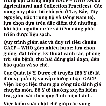
trung đạt chứng nhận GACP – WHO (Good
Agricultural and Collection Practices). Các
vùng này phân bố chủ yếu ở Tây Bắc, Tây
Nguyên, Bắc Trung Bộ và Đông Nam Bộ,
lựa chọn dựa trên đặc điểm thổ nhưỡng,
khí hậu, nguồn nước và tiềm năng phát
triển dược liệu sạch.
Quy trình giám sát và duy trì tiêu chuẩn
GACP – WHO gồm nhiều bước: lựa chọn
giống, đất trồng, kỹ thuật canh tác, phòng
trừ sâu bệnh, thu hái đúng giai đoạn, đến
bảo quản và sơ chế.
Cục Quản lý Y, Dược cổ truyền (Bộ Y tế) là
đơn vị quản lý và cấp chứng nhận GACP.
Viện Dược liệu tham gia công tác đánh giá
chuyên môn. Bộ Y tế thường xuyên kiểm
tra, giám sát theo quy định hiện hành.
Việc kiểm soát chặt chẽ giúp các vùng