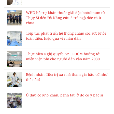
Những lá phiếu gửi gắm khát vọng về một nền y
tế vì nhân dân
Trung tâm 115 duy trì chế độ trực cao nhất
trong dịp bầu cử
Cơ sở 2 Bệnh viện Bạch Mai: Sẵn sàng vận
hành, hướng tới mô hình hiện đại, chuyên sâu
WHO hỗ trợ khẩn thuốc giải độc botulinum từ
Thụy Sĩ đến Đà Nẵng cứu 3 trẻ ngộ độc cá ủ
chua
Tiếp tục phát triển hệ thống chăm sóc sức khỏe
toàn diện, hiệu quả vì nhân dân
Thực hiện Nghị quyết 72: TPHCM hướng tới
miễn viện phí cho người dân vào năm 2030