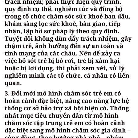
trách nhiệm; phải thực hiện quy trình,
quy định cụ thể, nghiêm túc và đồng bộ
trong tổ chức chăm sóc sức khoẻ ban đầu,
khám sàng lọc sức khoẻ, bàn giao, tiếp
nhận, lập hồ sơ pháp lý theo quy định.
Tuyệt đối không đùn đẩy trách nhiệm, gây
chậm trễ, ảnh hưởng đến sự an toàn và
tính mạng của các cháu. Nếu để xảy ra
việc bỏ sót trẻ bị bỏ rơi, trẻ bị xâm hại
hoặc bị lợi dụng, thì phải xem xét, xử lý
nghiêm minh các tổ chức, cá nhân có liên
quan.
3. Đổi mới mô hình chăm sóc trẻ em có
hoàn cảnh đặc biệt, nâng cao năng lực hệ
thống cơ sở bảo trợ xã hội hiện có. Thống
nhất mục tiêu chuyển dần từ mô hình
chăm sóc tập trung trẻ em có hoàn cảnh
đặc biệt sang mô hình chăm sóc gia đình –
cộng đồng, theo hướng nhà nhỏ – nhóm