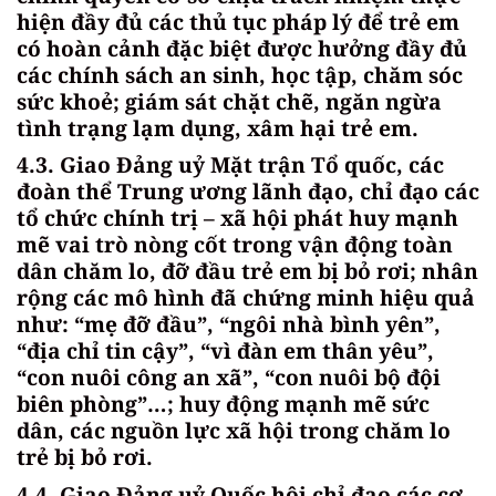
hiện đầy đủ các thủ tục pháp lý để trẻ em
có hoàn cảnh đặc biệt được hưởng đầy đủ
các chính sách an sinh, học tập, chăm sóc
sức khoẻ; giám sát chặt chẽ, ngăn ngừa
tình trạng lạm dụng, xâm hại trẻ em.
4.3. Giao Đảng uỷ Mặt trận Tổ quốc, các
đoàn thể Trung ương lãnh đạo, chỉ đạo các
tổ chức chính trị – xã hội phát huy mạnh
mẽ vai trò nòng cốt trong vận động toàn
dân chăm lo, đỡ đầu trẻ em bị bỏ rơi; nhân
rộng các mô hình đã chứng minh hiệu quả
như: “mẹ đỡ đầu”, “ngôi nhà bình yên”,
“địa chỉ tin cậy”, “vì đàn em thân yêu”,
“con nuôi công an xã”, “con nuôi bộ đội
biên phòng”…; huy động mạnh mẽ sức
dân, các nguồn lực xã hội trong chăm lo
trẻ bị bỏ rơi.
4.4. Giao Đảng uỷ Quốc hội chỉ đạo các cơ