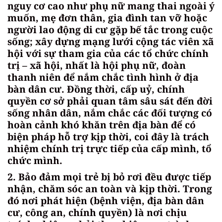
nguy cơ cao như phụ nữ mang thai ngoài ý
muốn, mẹ đơn thân, gia đình tan vỡ hoặc
người lao động di cư gặp bế tắc trong cuộc
sống; xây dựng mạng lưới cộng tác viên xã
hội với sự tham gia của các tổ chức chính
trị – xã hội, nhất là hội phụ nữ, đoàn
thanh niên để nắm chắc tình hình ở địa
bàn dân cư. Đồng thời, cấp uỷ, chính
quyền cơ sở phải quan tâm sâu sát đến đời
sống nhân dân, nắm chắc các đối tượng có
hoàn cảnh khó khăn trên địa bàn để có
biện pháp hỗ trợ kịp thời, coi đây là trách
nhiệm chính trị trực tiếp của cấp mình, tổ
chức mình.
2. Bảo đảm mọi trẻ bị bỏ rơi đều được tiếp
nhận, chăm sóc an toàn và kịp thời. Trong
đó nơi phát hiện (bệnh viện, địa bàn dân
cư, công an, chính quyền) là nơi chịu