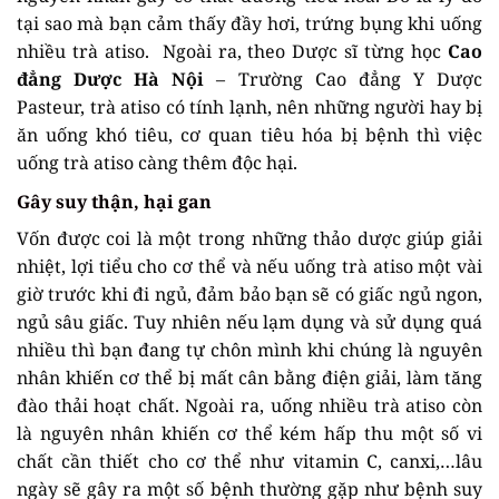
tại sao mà bạn cảm thấy đầy hơi, trứng bụng khi uống
nhiều trà atiso. Ngoài ra, theo Dược sĩ từng học
Cao
đẳng Dược Hà Nội
– Trường Cao đẳng Y Dược
Pasteur, trà atiso có tính lạnh, nên những người hay bị
ăn uống khó tiêu, cơ quan tiêu hóa bị bệnh thì việc
uống trà atiso càng thêm độc hại.
Gây suy thận, hại gan
Vốn được coi là một trong những thảo dược giúp giải
nhiệt, lợi tiểu cho cơ thể và nếu uống trà atiso một vài
giờ trước khi đi ngủ, đảm bảo bạn sẽ có giấc ngủ ngon,
ngủ sâu giấc. Tuy nhiên nếu lạm dụng và sử dụng quá
nhiều thì bạn đang tự chôn mình khi chúng là nguyên
nhân khiến cơ thể bị mất cân bằng điện giải, làm tăng
đào thải hoạt chất. Ngoài ra, uống nhiều trà atiso còn
là nguyên nhân khiến cơ thể kém hấp thu một số vi
chất cần thiết cho cơ thể như vitamin C, canxi,…lâu
ngày sẽ gây ra một số bệnh thường gặp như bệnh suy