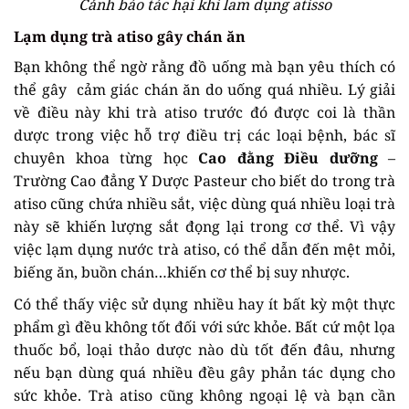
Cảnh báo tác hại khi lam dụng atisso
Lạm dụng trà atiso gây chán ăn
Bạn không thể ngờ rằng đồ uống mà bạn yêu thích có
thể gây cảm giác chán ăn do uống quá nhiều. Lý giải
về điều này khi trà atiso trước đó được coi là thần
dược trong việc hỗ trợ điều trị các loại bệnh, bác sĩ
chuyên khoa từng học
Cao đằng Điều dưỡng
–
Trường Cao đẳng Y Dược Pasteur cho biết do trong trà
atiso cũng chứa nhiều sắt, việc dùng quá nhiều loại trà
này sẽ khiến lượng sắt đọng lại trong cơ thể. Vì vậy
việc lạm dụng nước trà atiso, có thể dẫn đến mệt mỏi,
biếng ăn, buồn chán…khiến cơ thể bị suy nhược.
Có thể thấy việc sử dụng nhiều hay ít bất kỳ một thực
phẩm gì đều không tốt đối với sức khỏe. Bất cứ một lọa
thuốc bổ, loại thảo dược nào dù tốt đến đâu, nhưng
nếu bạn dùng quá nhiều đều gây phản tác dụng cho
sức khỏe. Trà atiso cũng không ngoại lệ và bạn cần