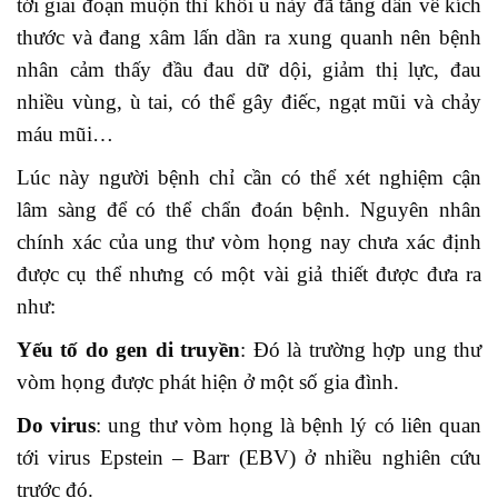
tới giai đoạn muộn thì khối u này đã tăng dần về kích
thước và đang xâm lấn dần ra xung quanh nên bệnh
nhân cảm thấy đầu đau dữ dội, giảm thị lực, đau
nhiều vùng, ù tai, có thể gây điếc, ngạt mũi và chảy
máu mũi…
Lúc này người bệnh chỉ cần có thể xét nghiệm cận
lâm sàng để có thể chẩn đoán bệnh. Nguyên nhân
chính xác của ung thư vòm họng nay chưa xác định
được cụ thể nhưng có một vài giả thiết được đưa ra
như:
Yếu tố do gen di truyền
: Đó là trường hợp ung thư
vòm họng được phát hiện ở một số gia đình.
Do virus
: ung thư vòm họng là bệnh lý có liên quan
tới virus Epstein – Barr (EBV) ở nhiều nghiên cứu
trước đó.