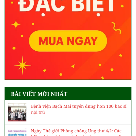
BÀI VIẾT MỚI NHẤT
Bệnh viện Bạch Mai tuyển dụng hơn 100 bác sĩ
nội trú
Ngày Thế giới Phòng chống Ung thư 4/2: Các