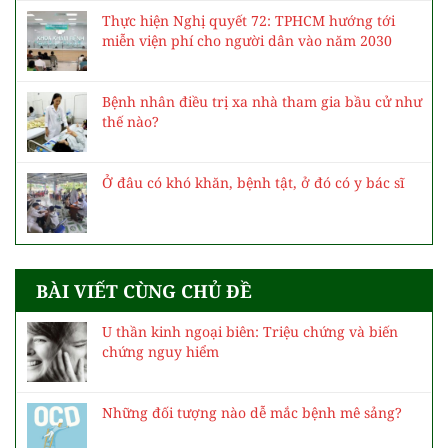
Thực hiện Nghị quyết 72: TPHCM hướng tới
miễn viện phí cho người dân vào năm 2030
Bệnh nhân điều trị xa nhà tham gia bầu cử như
thế nào?
Ở đâu có khó khăn, bệnh tật, ở đó có y bác sĩ
BÀI VIẾT CÙNG CHỦ ĐỀ
U thần kinh ngoại biên: Triệu chứng và biến
chứng nguy hiểm
Những đối tượng nào dễ mắc bệnh mê sảng?