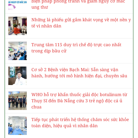
biện pháp phòng tránh và giảm nguy cơ mắc
ung thư
Những lá phiếu gửi gắm khát vọng về một nền y
tế vì nhân dân
Trung tâm 115 duy trì chế độ trực cao nhất
trong dịp bầu cử
Cơ sở 2 Bệnh viện Bạch Mai: Sẵn sàng vận
hành, hướng tới mô hình hiện đại, chuyên sâu
WHO hỗ trợ khẩn thuốc giải độc botulinum từ
Thụy Sĩ đến Đà Nẵng cứu 3 trẻ ngộ độc cá ủ
chua
Tiếp tục phát triển hệ thống chăm sóc sức khỏe
toàn diện, hiệu quả vì nhân dân