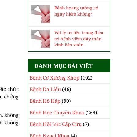
Bệnh hoang tưởng có
nguy hiểm không?
Vật lý trị liệu trong điều
trị bệnh viêm dây thần
kinh liên sườn
DANH MỤC BÀI VIÊT
Bệnh Cơ Xương Khớp
(102)
oặc chức
Bệnh Da Liễu
(46)
ệu chứng
Bệnh Hô Hấp
(90)
Bệnh Học Chuyên Khoa
(264)
m, không
hể không
Bệnh Hồi Sức Cấp Cứu
(7)
Bệnh Ngoại Khoa
(4)