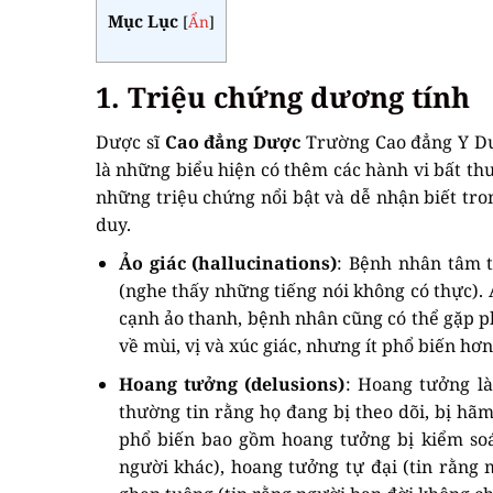
Mục Lục
[
Ẩn
]
1. Triệu chứng dương tính
Dược sĩ
Cao đẳng Dược
Trường Cao đẳng Y Dượ
là những biểu hiện có thêm các hành vi bất t
những triệu chứng nổi bật và dễ nhận biết tron
duy.
Ảo giác (hallucinations)
: Bệnh nhân tâm t
(nghe thấy những tiếng nói không có thực). Ả
cạnh ảo thanh, bệnh nhân cũng có thể gặp ph
về mùi, vị và xúc giác, nhưng ít phổ biến hơn
Hoang tưởng (delusions)
: Hoang tưởng là
thường tin rằng họ đang bị theo dõi, bị hã
phổ biến bao gồm hoang tưởng bị kiểm soá
người khác), hoang tưởng tự đại (tin rằng