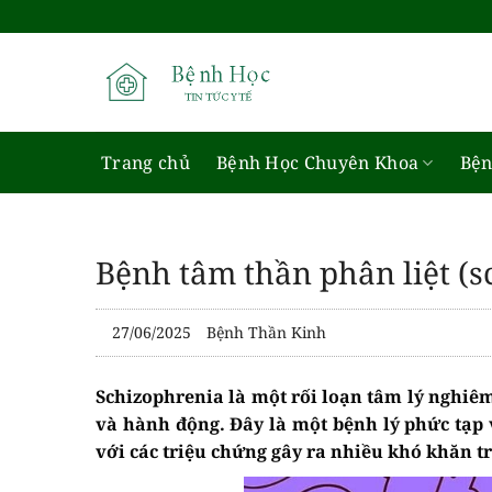
Bỏ
qua
nội
dung
Trang chủ
Bệnh Học Chuyên Khoa
Bện
Bệnh tâm thần phân liệt (s
27/06/2025
Bệnh Thần Kinh
Schizophrenia là một rối loạn tâm lý nghi
và hành động. Đây là một bệnh lý phức tạp
với các triệu chứng gây ra nhiều khó khăn t