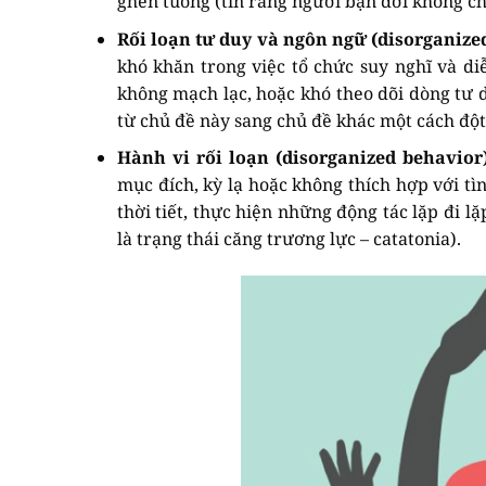
ghen tuông (tin rằng người bạn đời không c
Rối loạn tư duy và ngôn ngữ (disorganize
khó khăn trong việc tổ chức suy nghĩ và di
không mạch lạc, hoặc khó theo dõi dòng tư 
từ chủ đề này sang chủ đề khác một cách đột 
Hành vi rối loạn (disorganized behavior
mục đích, kỳ lạ hoặc không thích hợp với t
thời tiết, thực hiện những động tác lặp đi lặ
là trạng thái căng trương lực – catatonia).