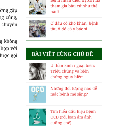
Bệnh nhân điều trị xa nhà
tham gia bầu cử như thế
ường gặp
nào?
ng củng,
Ở đâu có khó khăn, bệnh
c chuyển
tật, ở đó có y bác sĩ
ng không
 hợp với
BÀI VIẾT CÙNG CHỦ ĐỀ
 được gọi
U thần kinh ngoại biên:
Triệu chứng và biến
chứng nguy hiểm
Những đối tượng nào dễ
mắc bệnh mê sảng?
Tìm hiểu dấu hiệu bệnh
OCD (rối loạn ám ảnh
cưỡng chế)