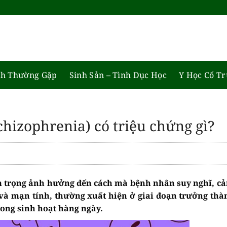
h Thường Gặp
Sinh Sản – Tình Dục Học
Y Học Cổ T
chizophrenia) có triệu chứng gì?
êm trọng ảnh hưởng đến cách mà bệnh nhân suy nghĩ, 
 và mạn tính, thường xuất hiện ở giai đoạn trưởng th
rong sinh hoạt hàng ngày.