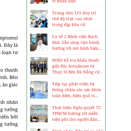
vì nhân dân
Trung tâm 115 duy trì
chế độ trực cao nhất
trong dịp bầu cử
Cơ sở 2 Bệnh viện Bạch
ymptoms)
Mai: Sẵn sàng vận hành,
. Đây là
hướng tới mô hình hiện
 loạn tư
đại, chuyên sâu
WHO hỗ trợ khẩn thuốc
giải độc botulinum từ
ảo thanh
Thụy Sĩ đến Đà Nẵng cứu
ệnh. Bên
3 trẻ ngộ độc cá ủ chua
Tiếp tục phát triển hệ
 ảo giác
thống chăm sóc sức khỏe
toàn diện, hiệu quả vì
nhân dân
ệnh nhân
Thực hiện Nghị quyết 72:
ng tưởng
TPHCM hướng tới miễn
hiển bởi
viện phí cho người dân
ng tưởng
vào năm 2030