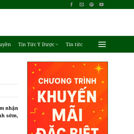
ruyền
Tin Tức Y Dược
Tin tức
cảm nhận
ành sớm,