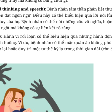
hung thủy mà không có bằng chứng).
d thinking and speech)
: Bệnh nhân tâm thần phân liệt th
ễn đạt ngôn ngữ. Điều này có thể biểu hiện qua lời nói lủ
duy của họ. Bệnh nhân có thể nói những câu vô nghĩa, hoặ
ngột mà không có sự liên kết rõ ràng.
)
: Hành vi rối loạn có thể biểu hiện qua những hành độ
ình huống. Ví dụ, bệnh nhân có thể mặc quần áo không phù
p lại hoặc duy trì một tư thế kỳ lạ trong thời gian dài (còn