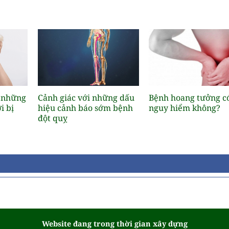
ẻ những
Cảnh giác với những dấu
Bệnh hoang tưởng c
i bị
hiệu cảnh báo sớm bệnh
nguy hiểm không?
đột quỵ
Website đang trong thời gian xây dựng