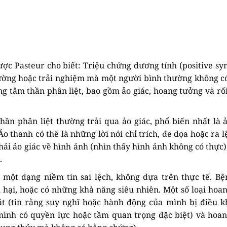
c Pasteur cho biết: Triệu chứng dương tính (positive s
hường hoặc trải nghiệm mà một người bình thường không có
g tâm thần phân liệt, bao gồm ảo giác, hoang tưởng và rối
hần phân liệt thường trải qua ảo giác, phổ biến nhất là 
o thanh có thể là những lời nói chỉ trích, đe dọa hoặc ra l
ải ảo giác về hình ảnh (nhìn thấy hình ảnh không có thực),
.
 một dạng niềm tin sai lệch, không dựa trên thực tế. B
m hại, hoặc có những khả năng siêu nhiên. Một số loại hoa
t (tin rằng suy nghĩ hoặc hành động của mình bị điều k
 mình có quyền lực hoặc tầm quan trọng đặc biệt) và hoa