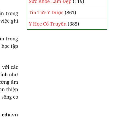
Sức Khỏe Làm Đẹp
(119)
Tin Tức Y Dược
(861)
in trong
việc ghi
Y Học Cổ Truyền
(385)
ăn trong
 học tập
 với các
tính như
hường âm
an thiệp
 sống có
.edu.vn