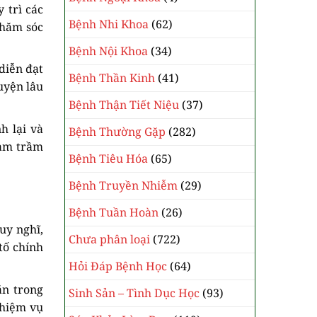
 trì các
Bệnh Nhi Khoa
(62)
chăm sóc
Bệnh Nội Khoa
(34)
diễn đạt
Bệnh Thần Kinh
(41)
uyện lâu
Bệnh Thận Tiết Niệu
(37)
h lại và
Bệnh Thường Gặp
(282)
làm trầm
Bệnh Tiêu Hóa
(65)
Bệnh Truyền Nhiễm
(29)
Bệnh Tuần Hoàn
(26)
uy nghĩ,
Chưa phân loại
(722)
tố chính
Hỏi Đáp Bệnh Học
(64)
ăn trong
Sinh Sản – Tình Dục Học
(93)
nhiệm vụ