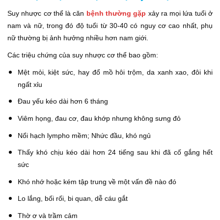
Suy nhược cơ thể là căn
bệnh thường gặp
xảy ra mọi lứa tuổi ở
nam và nữ, trong đó độ tuổi từ 30-40 có nguy cơ cao nhất, phụ
nữ thường bị ảnh hưởng nhiều hơn nam giới.
Các triệu chứng của suy nhược cơ thể bao gồm:
Mệt mỏi, kiệt sức, hay đổ mồ hôi trộm, da xanh xao, đôi khi
ngất xỉu
Đau yếu kéo dài hơn 6 tháng
Viêm họng, đau cơ, đau khớp nhưng không sưng đỏ
Nổi hạch lympho mềm; Nhức đầu, khó ngủ
Thấy khó chịu kéo dài hơn 24 tiếng sau khi đã cố gắng hết
sức
Khó nhớ hoặc kém tập trung về một vấn đề nào đó
Lo lắng, bối rối, bi quan, dễ cáu gắt
Thờ ơ và trầm cảm