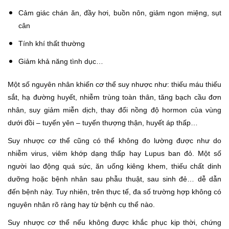
Cảm giác chán ăn, đầy hơi, buồn nôn, giảm ngon miệng, sụt
cân
Tính khí thất thường
Giảm khả năng tình dục…
Một số nguyên nhân khiến cơ thể suy nhược như: thiếu máu thiếu
sắt, hạ đường huyết, nhiễm trùng toàn thân, tăng bạch cầu đơn
nhân, suy giảm miễn dịch, thay đổi nồng độ hormon của vùng
dưới đồi – tuyến yên – tuyến thượng thận, huyết áp thấp…
Suy nhược cơ thể cũng có thể không đo lường được như do
nhiễm virus, viêm khớp dạng thấp hay Lupus ban đỏ. Một số
người lao động quá sức, ăn uống kiêng khem, thiếu chất dinh
dưỡng hoặc bệnh nhân sau phẫu thuật, sau sinh đẻ… dễ dẫn
đến bệnh này. Tuy nhiên, trên thực tế, đa số trường hợp không có
nguyên nhân rõ ràng hay từ bệnh cụ thể nào.
Suy nhược cơ thể nếu không được khắc phục kịp thời, chứng