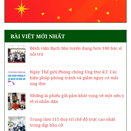
BÀI VIẾT MỚI NHẤT
Bệnh viện Bạch Mai tuyển dụng hơn 100 bác sĩ
nội trú
Ngày Thế giới Phòng chống Ung thư 4/2: Các
biện pháp phòng tránh và giảm nguy cơ mắc
ung thư
Những lá phiếu gửi gắm khát vọng về một nền y
tế vì nhân dân
Trung tâm 115 duy trì chế độ trực cao nhất
trong dịp bầu cử