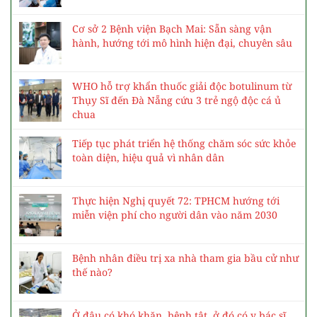
Cơ sở 2 Bệnh viện Bạch Mai: Sẵn sàng vận
hành, hướng tới mô hình hiện đại, chuyên sâu
WHO hỗ trợ khẩn thuốc giải độc botulinum từ
Thụy Sĩ đến Đà Nẵng cứu 3 trẻ ngộ độc cá ủ
chua
Tiếp tục phát triển hệ thống chăm sóc sức khỏe
toàn diện, hiệu quả vì nhân dân
Thực hiện Nghị quyết 72: TPHCM hướng tới
miễn viện phí cho người dân vào năm 2030
Bệnh nhân điều trị xa nhà tham gia bầu cử như
thế nào?
Ở đâu có khó khăn, bệnh tật, ở đó có y bác sĩ