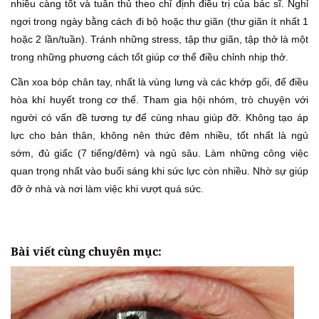
nhiều càng tốt và tuân thủ theo chỉ định điều trị của bác sĩ. Nghỉ
ngơi trong ngày bằng cách đi bộ hoặc thư giãn (thư giãn ít nhất 1
hoặc 2 lần/tuần). Tránh những stress, tập thư giãn, tập thở là một
trong những phương cách tốt giúp cơ thể điều chỉnh nhịp thở.
Cần xoa bóp chân tay, nhất là vùng lưng và các khớp gối, để điều
hòa khí huyết trong cơ thể. Tham gia hội nhóm, trò chuyện với
người có vấn đề tương tự để cùng nhau giúp đỡ. Không tạo áp
lực cho bản thân, không nên thức đêm nhiều, tốt nhất là ngủ
sớm, đủ giấc (7 tiếng/đêm) và ngủ sâu. Làm những công việc
quan trọng nhất vào buổi sáng khi sức lực còn nhiều. Nhờ sự giúp
đỡ ở nhà và nơi làm việc khi vượt quá sức.
Bài viết cùng chuyên mục: