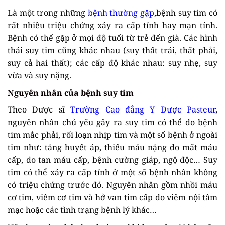
Là một trong những
bệnh thường gặp
,bệnh suy tim có
rất nhiều triệu chứng xảy ra cấp tính hay mạn tính.
Bệnh có thể gặp ở mọi độ tuổi từ trẻ đến già. Các hình
thái suy tim cũng khác nhau (suy thất trái, thất phải,
suy cả hai thất); các cấp độ khác nhau: suy nhẹ, suy
vừa và suy nặng.
Nguyên nhân của bệnh suy tim
Theo Dược sĩ
Trường Cao đẳng Y Dược Pasteur
,
nguyên nhân chủ yếu gây ra suy tim có thể do bệnh
tim mắc phải, rối loạn nhịp tim và một số bệnh ở ngoài
tim như: tăng huyết áp, thiếu máu nặng do mất máu
cấp, do tan máu cấp, bệnh cường giáp, ngộ độc… Suy
tim có thể xảy ra cấp tính ở một số bệnh nhân không
có triệu chứng trước đó. Nguyên nhân gồm nhồi máu
cơ tim, viêm cơ tim và hở van tim cấp do viêm nội tâm
mạc hoặc các tình trạng bệnh lý khác…