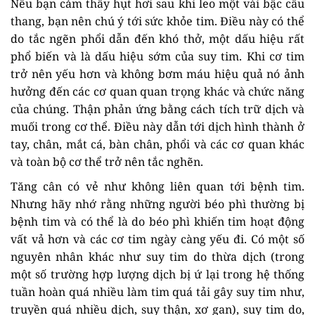
Nếu bạn cảm thấy hụt hơi sau khi leo một vài bậc cầu
thang, bạn nên chú ý tới sức khỏe tim. Điều này có thể
do tắc ngẽn phổi dẫn đến khó thở, một dấu hiệu rất
phổ biến và là dấu hiệu sớm của suy tim. Khi cơ tim
trở nên yếu hơn và không bơm máu hiệu quả nó ảnh
hưởng đến các cơ quan quan trọng khác và chức năng
của chúng. Thận phản ứng bằng cách tích trữ dịch và
muối trong cơ thể. Điều này dẫn tới dịch hình thành ở
tay, chân, mắt cá, bàn chân, phổi và các cơ quan khác
và toàn bộ cơ thể trở nên tắc nghẽn.
Tăng cân có vẻ như không liên quan tới bệnh tim.
Nhưng hãy nhớ rằng những người béo phì thường bị
bệnh tim và có thể là do béo phì khiến tim hoạt động
vất vả hơn và các cơ tim ngày càng yếu đi. Có một số
nguyên nhân khác như suy tim do thừa dịch (trong
một số trường hợp lượng dịch bị ứ lại trong hệ thống
tuần hoàn quá nhiều làm tim quá tải gây suy tim như,
truyền quá nhiều dịch, suy thận, xơ gan), suy tim do,