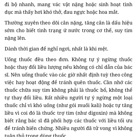
đi bộ nhanh, mang vác vật nặng hoặc sinh hoạt tình
dục mà thấy hơi khó thở, đau ngực hoặc hoa mắt.
Thường xuyên theo dõi cân nặng, tăng cân là dấu hiệu
sớm cho biết tình trạng ứ nước trong cơ thể, suy tim
nặng lên.
Dành thời gian để nghỉ ngơi, nhất là khi mệt.
Uống thuốc đều theo đơn. Không tự ý ngừng thuốc
hoặc thay đổi liều lượng nếu không có chỉ dẫn của bác
sĩ. Nên uống thuốc vào các giờ nhất định tuỳ theo công
việc hay hoạt động để tránh quên thuốc. Cần nhớ các
thuốc chữa suy tim không phải là thuốc bổ, không thể
tự thay đổi liều. Rất nhiều người tự ý ngừng một loại
thuốc chỉ vì khó uống (như gói muối kali) hoặc tự tăng
liều vì coi đó là thuốc trợ tim (như digoxin) mà không
biết rằng bác sĩ đã phối hợp các thuốc với liều tối ưu
để tránh biến chứng. Nhiều người đã tử vong vì không
tuân thủ trong dùng thuốc.