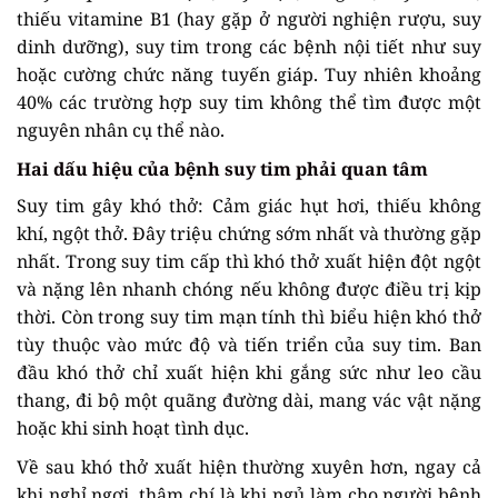
thiếu vitamine B1 (hay gặp ở người nghiện rượu, suy
dinh dưỡng), suy tim trong các bệnh nội tiết như suy
hoặc cường chức năng tuyến giáp. Tuy nhiên khoảng
40% các trường hợp suy tim không thể tìm được một
nguyên nhân cụ thể nào.
Hai dấu hiệu của bệnh suy tim phải quan tâm
Suy tim gây khó thở: Cảm giác hụt hơi, thiếu không
khí, ngột thở. Đây triệu chứng sớm nhất và thường gặp
nhất. Trong suy tim cấp thì khó thở xuất hiện đột ngột
và nặng lên nhanh chóng nếu không được điều trị kịp
thời. Còn trong suy tim mạn tính thì biểu hiện khó thở
tùy thuộc vào mức độ và tiến triển của suy tim. Ban
đầu khó thở chỉ xuất hiện khi gắng sức như leo cầu
thang, đi bộ một quãng đường dài, mang vác vật nặng
hoặc khi sinh hoạt tình dục.
Về sau khó thở xuất hiện thường xuyên hơn, ngay cả
khi nghỉ ngơi, thậm chí là khi ngủ làm cho người bệnh