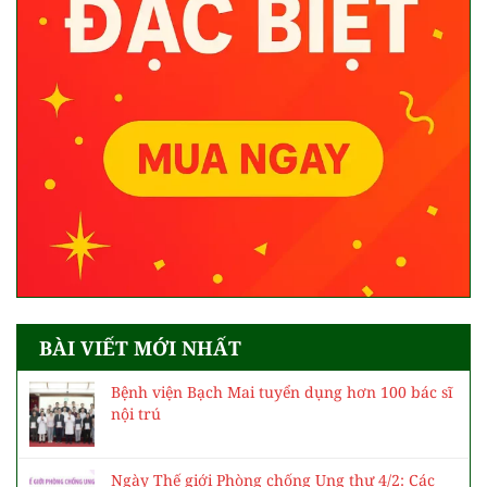
BÀI VIẾT MỚI NHẤT
Bệnh viện Bạch Mai tuyển dụng hơn 100 bác sĩ
nội trú
Ngày Thế giới Phòng chống Ung thư 4/2: Các