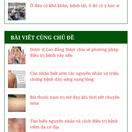
Ở đâu có khó khăn, bệnh tật, ở đó có y bác sĩ
BÀI VIẾT CÙNG CHỦ ĐỀ
Dược sĩ Cao đẳng Dược chia sẻ phương pháp
điều trị bệnh vảy nến
Cần nhận biết sớm các nguyên nhân và triệu
chứng bệnh dày sừng nang lông
Bài thuốc nam trị mề đay khi thời tiết chuyển
mùa
Tìm hiểu nguyên nhân và cách điều trị bệnh
viêm da cơ địa