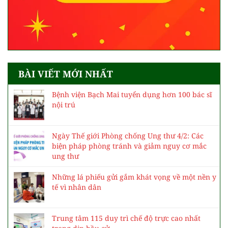
BÀI VIẾT MỚI NHẤT
Bệnh viện Bạch Mai tuyển dụng hơn 100 bác sĩ
nội trú
Ngày Thế giới Phòng chống Ung thư 4/2: Các
biện pháp phòng tránh và giảm nguy cơ mắc
ung thư
Những lá phiếu gửi gắm khát vọng về một nền y
tế vì nhân dân
Trung tâm 115 duy trì chế độ trực cao nhất