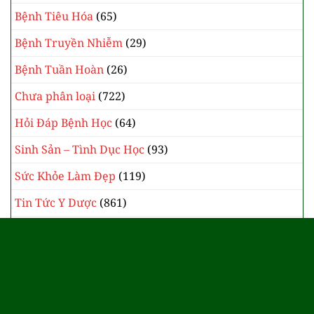
Bệnh Tiêu Hóa
(65)
Bệnh Truyền Nhiễm
(29)
Bệnh Tuần Hoàn
(26)
Chưa phân loại
(722)
Hỏi Đáp Bệnh Học
(64)
Sinh Sản – Tình Dục Học
(93)
Sức Khỏe Làm Đẹp
(119)
Tin Tức Y Dược
(861)
Y Học Cổ Truyền
(385)