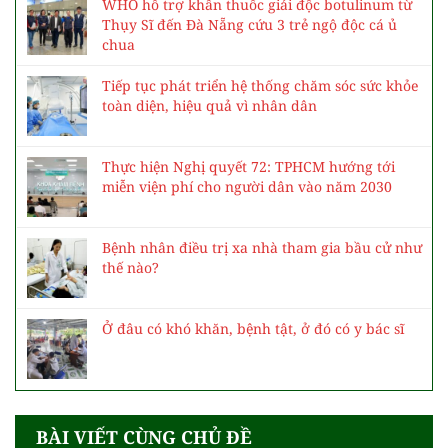
WHO hỗ trợ khẩn thuốc giải độc botulinum từ
Thụy Sĩ đến Đà Nẵng cứu 3 trẻ ngộ độc cá ủ
chua
Tiếp tục phát triển hệ thống chăm sóc sức khỏe
toàn diện, hiệu quả vì nhân dân
Thực hiện Nghị quyết 72: TPHCM hướng tới
miễn viện phí cho người dân vào năm 2030
Bệnh nhân điều trị xa nhà tham gia bầu cử như
thế nào?
Ở đâu có khó khăn, bệnh tật, ở đó có y bác sĩ
BÀI VIẾT CÙNG CHỦ ĐỀ