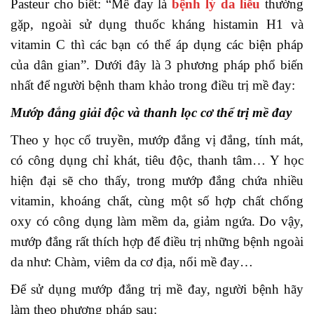
Pasteur cho biết: “Mề đay là
bệnh lý da liễu
thường
gặp, ngoài sử dụng thuốc kháng histamin H1 và
vitamin C thì các bạn có thể áp dụng các biện pháp
của dân gian”. Dưới đây là 3 phương pháp phổ biến
nhất để người bệnh tham khảo trong điều trị mề đay:
Mướp đắng giải độc và thanh lọc cơ thể trị mề đay
Theo y học cổ truyền, mướp đắng vị đắng, tính mát,
có công dụng chỉ khát, tiêu độc, thanh tâm… Y học
hiện đại sẽ cho thấy, trong mướp đắng chứa nhiều
vitamin, khoáng chất, cùng một số hợp chất chống
oxy có công dụng làm mềm da, giảm ngứa. Do vậy,
mướp đắng rất thích hợp để điều trị những bệnh ngoài
da như: Chàm, viêm da cơ địa, nổi mề đay…
Để sử dụng mướp đắng trị mề đay, người bệnh hãy
làm theo phương pháp sau: