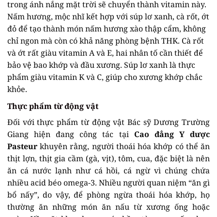
trong ánh nắng mặt trời sẽ chuyển thành vitamin này.
Nấm hương, mộc nhĩ kết hợp với súp lơ xanh, cà rốt, ớt
đỏ để tạo thành món nấm hương xào thập cẩm, không
chỉ ngon mà còn có khả năng phòng bệnh THK. Cà rốt
và ớt rất giàu vitamin A và E, hai nhân tố cần thiết để
bảo vệ bao khớp và đầu xương. Súp lơ xanh là thực
phẩm giàu vitamin K và C, giúp cho xương khớp chắc
khỏe.
Thực phẩm từ động vật
Đối với thực phẩm từ động vật Bác sỹ Dương Trường
Giang hiện đang công tác tại
Cao đẳng Y dược
Pasteur
khuyên rằng, người thoái hóa khớp có thể ăn
thịt lợn, thịt gia cầm (gà, vịt), tôm, cua, đặc biệt là nên
ăn cá nước lạnh như cá hồi, cá ngừ vì chúng chứa
nhiều acid béo omega-3. Nhiều người quan niệm “ăn gì
bổ nấy”, do vậy, để phòng ngừa thoái hóa khớp, họ
thường ăn những món ăn nấu từ xương ống hoặc