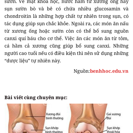
sườn. Về mặt khoa học, nước hầm từ xương ống hay
sụn sườn bò và bê có chứa nhiều glucosamin và
chondroitin là những hợp chất tự nhiên trong sụn, có
tác dụng giúp sụn chắc khỏe. Ngoài ra, các món ăn nấu
từ xương ống hoặc sườn còn có thể bổ sung nguồn
canxi quí báu cho cơ thể. Việc ăn các món ăn từ tôm,
cá hầm cả xương cũng giúp bổ sung canxi. Những
người cao tuổi nếu có điều kiện thì nên sử dụng những
“dược liệu” tự nhiên này.
Nguồn:
benhhoc.edu.vn
Bài viết cùng chuyên mục: