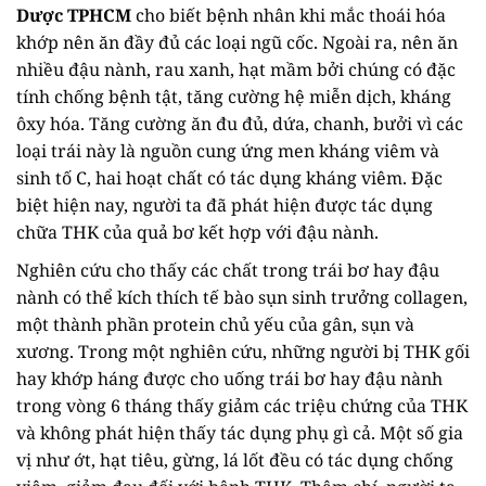
Dược TPHCM
cho biết bệnh nhân khi mắc thoái hóa
khớp nên ăn đầy đủ các loại ngũ cốc. Ngoài ra, nên ăn
nhiều đậu nành, rau xanh, hạt mầm bởi chúng có đặc
tính chống bệnh tật, tăng cường hệ miễn dịch, kháng
ôxy hóa. Tăng cường ăn đu đủ, dứa, chanh, bưởi vì các
loại trái này là nguồn cung ứng men kháng viêm và
sinh tố C, hai hoạt chất có tác dụng kháng viêm. Đặc
biệt hiện nay, người ta đã phát hiện được tác dụng
chữa THK của quả bơ kết hợp với đậu nành.
Nghiên cứu cho thấy các chất trong trái bơ hay đậu
nành có thể kích thích tế bào sụn sinh trưởng collagen,
một thành phần protein chủ yếu của gân, sụn và
xương. Trong một nghiên cứu, những người bị THK gối
hay khớp háng được cho uống trái bơ hay đậu nành
trong vòng 6 tháng thấy giảm các triệu chứng của THK
và không phát hiện thấy tác dụng phụ gì cả. Một số gia
vị như ớt, hạt tiêu, gừng, lá lốt đều có tác dụng chống