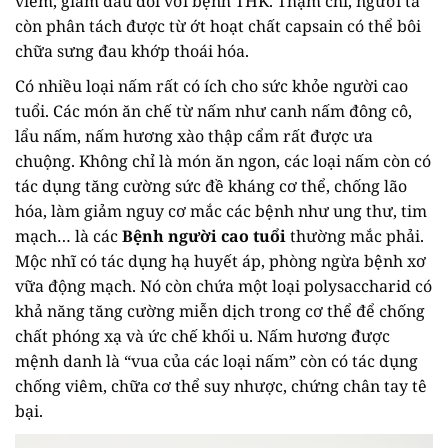
viêm, giảm đau đối với bệnh THK. Thậm chí, người ta
còn phân tách được từ ớt hoạt chất capsain có thể bôi
chữa sưng đau khớp thoái hóa.
Có nhiều loại nấm rất có ích cho sức khỏe người cao
tuổi. Các món ăn chế từ nấm như canh nấm đông cô,
lẩu nấm, nấm hương xào thập cẩm rất được ưa
chuộng. Không chỉ là món ăn ngon, các loại nấm còn có
tác dụng tăng cường sức đề kháng cơ thể, chống lão
hóa, làm giảm nguy cơ mắc các bệnh như ung thư, tim
mạch… là các
Bệnh người cao
tuổi
thường mắc phải.
Mộc nhĩ có tác dụng hạ huyết áp, phòng ngừa bệnh xơ
vữa động mạch. Nó còn chứa một loại polysaccharid có
khả năng tăng cường miễn dịch trong cơ thể để chống
chất phóng xạ và ức chế khối u. Nấm hương được
mệnh danh là “vua của các loại nấm” còn có tác dụng
chống viêm, chữa cơ thể suy nhược, chứng chân tay tê
bại.