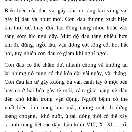
Biểu hiện của đau vai gáy khá rõ ràng khi vùng vai
gáy bị đau và nhức mỏi. Cơn đau thường xuất hiện
khi thời tiết thay đổi, lao động nặng nhọc hoặc vào
sáng sớm lúc ngủ dậy. Mức độ đau tăng nhiều hơn
khi đi, đứng, ngồi lâu, vận động cột sống cổ, ho, hắt
hơi, tuy nhiên cơn đau sẽ giảm khi nghỉ ngơi.
Cơn đau có thể chấm dứt nhanh chóng và không tái
lại nhưng nó cũng có thể kéo dài vài ngày, vài tháng.
Cơn đau lan từ gáy xuống bả vai, cánh tay ở một bên
hay cả ở hai bên gây tê mỏi, cảm giác nặng nề dẫn
đến khó khăn trong vận động. Người bệnh có thể
xuất hiện tình trạng hoa mắt, chóng mặt, đi đứng
loạng choạng, khó nuốt, ù tai, đồng thời có thể xảy
ra tình trạng liệt các dây thần kinh VIII, X, XI…, rối