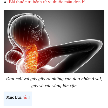
Bài thuốc trị bệnh từ vị thuốc mẫu đơn bì
Đau mỏi vai gáy gây ra những cơn đau nhức ở vai,
gáy và các vùng lân cận
Mục Lục
[
Ẩn
]