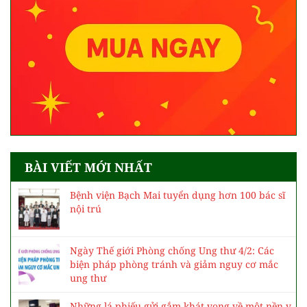
BÀI VIẾT MỚI NHẤT
Bệnh viện Bạch Mai tuyển dụng hơn 100 bác sĩ
nội trú
Ngày Thế giới Phòng chống Ung thư 4/2: Các
biện pháp phòng tránh và giảm nguy cơ mắc
ung thư
Những lá phiếu gửi gắm khát vọng về một nền y