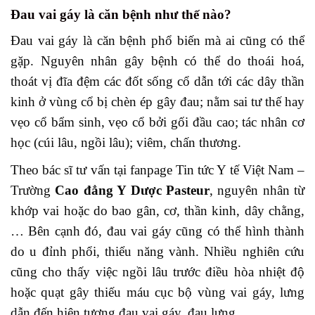
Đau vai gáy là căn bệnh như thế nào?
Đau vai gáy là căn bệnh phổ biến mà ai cũng có thể
gặp. Nguyên nhân gây bệnh có thể do thoái hoá,
thoát vị đĩa đệm các đốt sống cổ dẫn tới các dây thần
kinh ở vùng cổ bị chèn ép gây đau; nằm sai tư thế hay
vẹo cổ bẩm sinh, vẹo cổ bởi gối đầu cao; tác nhân cơ
học (cúi lâu, ngồi lâu); viêm, chấn thương.
Theo bác sĩ tư vấn tại fanpage Tin tức Y tế Việt Nam –
Trường
Cao đẳng Y Dược Pasteur
, nguyên nhân từ
khớp vai hoặc do bao gân, cơ, thần kinh, dây chằng,
… Bên cạnh đó, đau vai gáy cũng có thể hình thành
do u đỉnh phổi, thiểu năng vành. Nhiều nghiên cứu
cũng cho thấy việc ngồi lâu trước điều hòa nhiệt độ
hoặc quạt gây thiếu máu cục bộ vùng vai gáy, lưng
dẫn đến hiện tượng đau vai gáy, đau lưng…