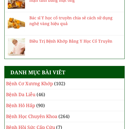
mạn tính bằng mật ong
Bác sĩ Y học cổ truyền chia sẻ cách sử dụng
nghệ vàng hiệu quả
Điều Trị Bệnh Khớp Bằng Y Học Cổ Truyền
DANH MỤC BÀI VIÊT
Bệnh Cơ Xương Khớp
(102)
Bệnh Da Liễu
(46)
Bệnh Hô Hấp
(90)
Bệnh Học Chuyên Khoa
(264)
Bệnh Hồi Sức Cấp Cứu
(7)