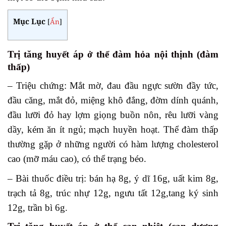
Mục Lục
[
Ẩn
]
Trị tăng huyết áp ở thể đàm hỏa nội thịnh (đàm
thấp)
– Triệu chứng: Mắt mờ, đau đầu ngực sườn đầy tức,
đầu căng, mắt đỏ, miệng khô đắng, đờm dính quánh,
đầu lưỡi đỏ hay lợm giọng buồn nôn, rêu lưỡi vàng
dầy, kém ăn ít ngủ; mạch huyền hoạt. Thể đàm thấp
thường gặp ở những người có hàm lượng cholesterol
cao (mỡ máu cao), có thể trạng béo.
– Bài thuốc điều trị: bán hạ 8g, ý dĩ 16g, uất kim 8g,
trạch tả 8g, trúc nhự 12g, ngưu tất 12g,tang ký sinh
12g, trần bì 6g.