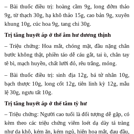
– Bài thuốc điều trị: hoàng cầm 9g, long đởm thảo
9g, từ thạch 30g, hạ khô thảo 15g, cao bản 9g, xuyên
khung 10g, cúc hoa 9g, tang chi 30g.
Trị tăng huyết áp ở thể âm hư dương thịnh
– Triệu chứng: Hoa mắt, chóng mặt, đầu nặng chân
bước không thật, phiền táo dễ cáu gắt, tai ù, chân tay
tê bì, mạch huyền, chất lưỡi đỏ, rêu trắng, mỏng.
– Bài thuốc điều trị: sinh địa 12g, bá tử nhân 10g,
bạch thược 10g, long cốt 12g, tiên linh kỳ 12g, mẫu
lệ 30g, ngưu tất 10g.
Trị tăng huyết áp ở thể
tâm tỳ hư
– Triệu chứng: Người cao tuổi là đối tượng dễ gặp, có
kèm theo các triệu chứng viêm loét dạ dày tá tràng
như da khô, kém ăn, kém ngủ, hiện hoa mắt, đau đầu,