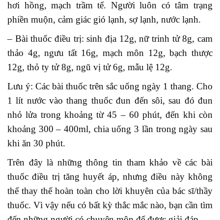
hơi hồng, mạch trầm tế. Người luôn có tâm trạng
phiền muộn, cảm giác gió lạnh, sợ lạnh, nước lạnh.
– Bài thuốc điều trị: sinh địa 12g, nữ trinh tử 8g, cam
thảo 4g, ngưu tất 16g, mạch môn 12g, bạch thược
12g, thỏ ty tử 8g, ngũ vị tử 6g, mẫu lệ 12g.
Lưu ý: Các bài thuốc trên sắc uống ngày 1 thang. Cho
1 lít nước vào thang thuốc đun đến sôi, sau đó đun
nhỏ lửa trong khoảng từ 45 – 60 phút, đến khi còn
khoảng 300 – 400ml, chia uống 3 lần trong ngày sau
khi ăn 30 phút.
Trên đây là những thông tin tham khảo về các bài
thuốc điều trị tăng huyết áp, nhưng điều này không
thể thay thế hoàn toàn cho lời khuyên của bác sĩ/thầy
thuốc. Vì vậy nếu có bất kỳ thắc mắc nào, bạn cần tìm
đến những người có chuyên môn để được giải đáp.