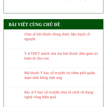
Thực hiện Nghị quyết 72: TPHCM hướng tới
miễn viện phí cho người dân vào năm 2030
Bệnh nhân điều trị xa nhà tham gia bầu cử như
thế nào?
Ở đâu có khó khăn, bệnh tật, ở đó có y bác sĩ
BÀI VIẾT CÙNG CHỦ ĐỀ
Chia sẻ bài thuốc dùng dược liệu bạch cổ
nguyệt
Y sĩ YHCT mách cha mẹ bài thuốc dân gian trị