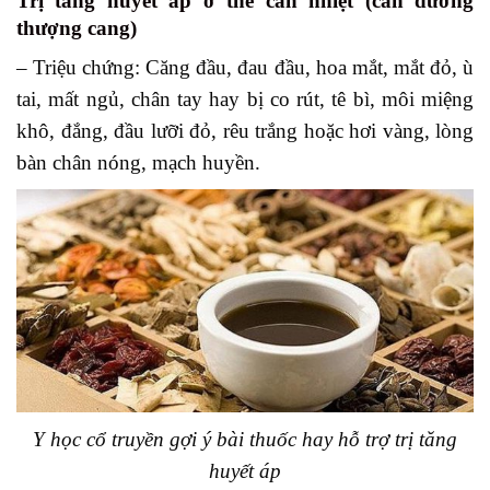
Trị tăng huyết áp ở thể can nhiệt (can dương
thượng cang)
– Triệu chứng: Căng đầu, đau đầu, hoa mắt, mắt đỏ, ù
tai, mất ngủ, chân tay hay bị co rút, tê bì, môi miệng
khô, đắng, đầu lưỡi đỏ, rêu trắng hoặc hơi vàng, lòng
bàn chân nóng, mạch huyền.
Y học cổ truyền gợi ý bài thuốc hay hỗ trợ trị tăng
huyết áp