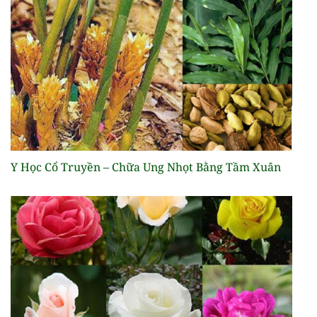
Y Học Cổ Truyền – Chữa Ung Nhọt Bằng Tầm Xuân