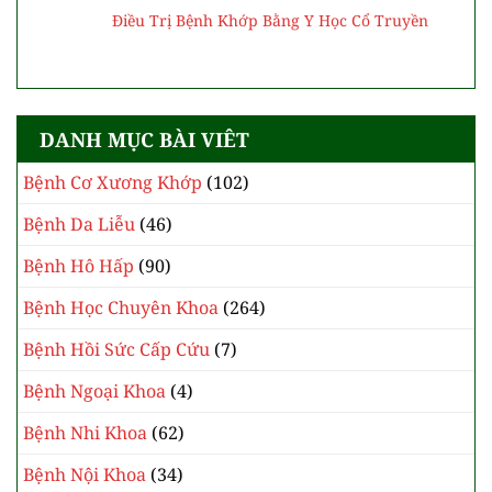
hăm tã cho con
Bài thuốc Y học cổ truyền trị viêm phế quản
mạn tính bằng mật ong
Bác sĩ Y học cổ truyền chia sẻ cách sử dụng
nghệ vàng hiệu quả
Điều Trị Bệnh Khớp Bằng Y Học Cổ Truyền
DANH MỤC BÀI VIÊT
Bệnh Cơ Xương Khớp
(102)
Bệnh Da Liễu
(46)