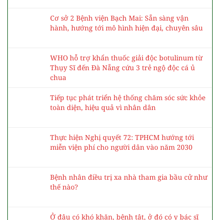
Ngày Thế giới Phòng chống Ung thư 4/2: Các
biện pháp phòng tránh và giảm nguy cơ mắc
ung thư
Những lá phiếu gửi gắm khát vọng về một nền y
tế vì nhân dân
Trung tâm 115 duy trì chế độ trực cao nhất
trong dịp bầu cử
Cơ sở 2 Bệnh viện Bạch Mai: Sẵn sàng vận
hành, hướng tới mô hình hiện đại, chuyên sâu
WHO hỗ trợ khẩn thuốc giải độc botulinum từ
Thụy Sĩ đến Đà Nẵng cứu 3 trẻ ngộ độc cá ủ
chua
Tiếp tục phát triển hệ thống chăm sóc sức khỏe
toàn diện, hiệu quả vì nhân dân