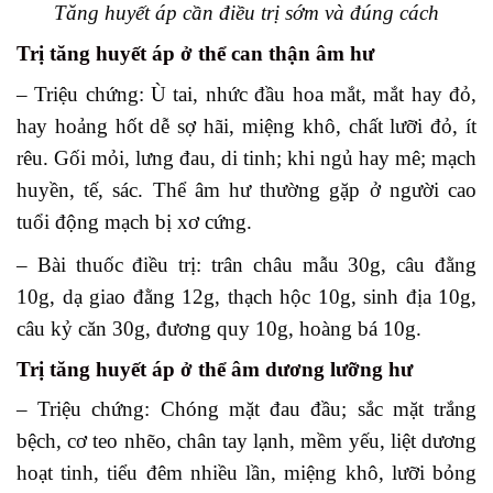
Tăng huyết áp cần điều trị sớm và đúng cách
Trị tăng huyết áp ở thể
can thận âm hư
– Triệu chứng: Ù tai, nhức đầu hoa mắt, mắt hay đỏ,
hay hoảng hốt dễ sợ hãi, miệng khô, chất lưỡi đỏ, ít
rêu. Gối mỏi, lưng đau, di tinh; khi ngủ hay mê; mạch
huyền, tế, sác. Thể âm hư thường gặp ở người cao
tuổi động mạch bị xơ cứng.
– Bài thuốc điều trị: trân châu mẫu 30g, câu đằng
10g, dạ giao đằng 12g, thạch hộc 10g, sinh địa 10g,
câu kỷ căn 30g, đương quy 10g, hoàng bá 10g.
Trị tăng huyết áp ở thể
âm dương lưỡng hư
– Triệu chứng: Chóng mặt đau đầu; sắc mặt trắng
bệch, cơ teo nhẽo, chân tay lạnh, mềm yếu, liệt dương
hoạt tinh, tiểu đêm nhiều lần, miệng khô, lưỡi bỏng