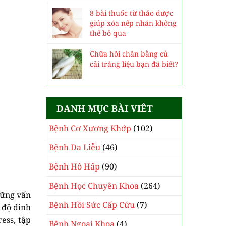
8 bài thuốc từ thảo dược
giúp xóa nếp nhăn không
thể bỏ qua
Chữa hôi chân bằng củ
cải trắng liệu bạn đã biết?
DANH MỤC BÀI VIÊT
Bệnh Cơ Xương Khớp
(102)
Bệnh Da Liễu
(46)
Bệnh Hô Hấp
(90)
Bệnh Học Chuyên Khoa
(264)
hững vấn
Bệnh Hồi Sức Cấp Cứu
(7)
 độ dinh
ess, tập
Bệnh Ngoại Khoa
(4)