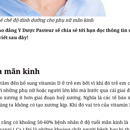
sẻ chế độ dinh dưỡng cho phụ nữ mãn kinh
đẳng Y Dược Pasteur sẽ chia sẻ tới bạn đọc thông tin 
iết sau đây!
n mãn kinh
tâm đến bổ sung vitamin D ở trẻ em bởi vì khi đó trẻ em 
i những phụ nữ hoặc người lớn khi mà bước qua cái giai đ
ạo xương ít hơn giai đoạn huỷ xương. Nghĩa là các tế bào 
ng ta không có tạo xương kịp. Khi đó vai trò của vitamin 
 rằng có khoảng 50-60% bệnh nhân ở độ tuổi mãn kinh là 
canxi ( Ca ).Đó là những khoáng chất người bệnh hay bị th