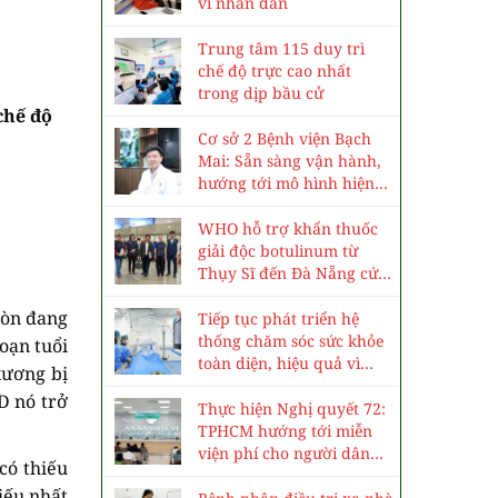
vì nhân dân
Trung tâm 115 duy trì
chế độ trực cao nhất
trong dịp bầu cử
chế độ
Cơ sở 2 Bệnh viện Bạch
Mai: Sẵn sàng vận hành,
hướng tới mô hình hiện
đại, chuyên sâu
WHO hỗ trợ khẩn thuốc
giải độc botulinum từ
Thụy Sĩ đến Đà Nẵng cứu
3 trẻ ngộ độc cá ủ chua
còn đang
Tiếp tục phát triển hệ
thống chăm sóc sức khỏe
oạn tuổi
toàn diện, hiệu quả vì
xương bị
nhân dân
D nó trở
Thực hiện Nghị quyết 72:
TPHCM hướng tới miễn
viện phí cho người dân
có thiếu
vào năm 2030
iếu nhất