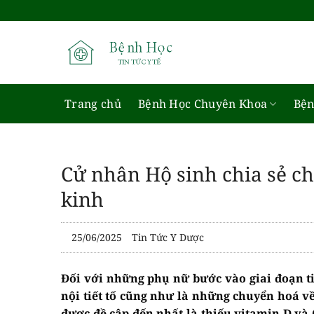
Bỏ
qua
nội
dung
Trang chủ
Bệnh Học Chuyên Khoa
Bện
Cử nhân Hộ sinh chia sẻ c
kinh
25/06/2025
Tin Tức Y Dược
Đối với những phụ nữ bước vào giai đoạn t
nội tiết tố cũng như là những chuyển hoá về
được đề cập đến nhất là thiếu vitamin D và 