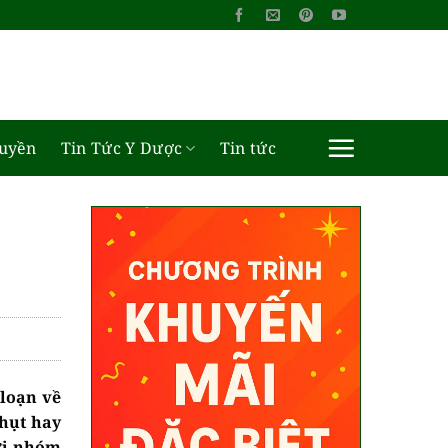
ruyền
Tin Tức Y Dược
Tin tức
 loạn về
 hụt hay
với nhóm