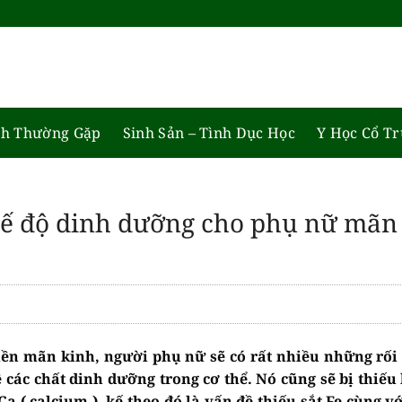
h Thường Gặp
Sinh Sản – Tình Dục Học
Y Học Cổ T
hế độ dinh dưỡng cho phụ nữ mãn
iền mãn kinh, người phụ nữ sẽ có rất nhiều những rối
 các chất dinh dưỡng trong cơ thể. Nó cũng sẽ bị thiếu
Ca ( calcium ), kế theo đó là vấn đề thiếu sắt Fe cùng 