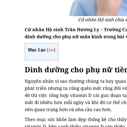
Cử nhân Hộ sinh chia 
Cử nhân Hộ sinh Trần Hương Ly – Trường Cao 
dinh dưỡng cho phụ nữ mãn kinh trong bài v
Mục Lục
[
Ẩn
]
Dinh dưỡng cho phụ nữ tiề
Nguyên nhân vì sao thường chúng ta hay quan 
phát triển nhưng ta cũng quên mất rằng đối vớ
40 thì việc tổng hợp vitamin D cái giai đoạn t
mất đi nhiều hơn mỗi ngày và khi đó cơ thể chú
nên quan trọng hơn và nhu cầu cao hơn.
Theo mục sức khỏe làm đẹp thống kê cho thấy
vitamin D, bên cạnh thiếu vitamin D còn thiếu 