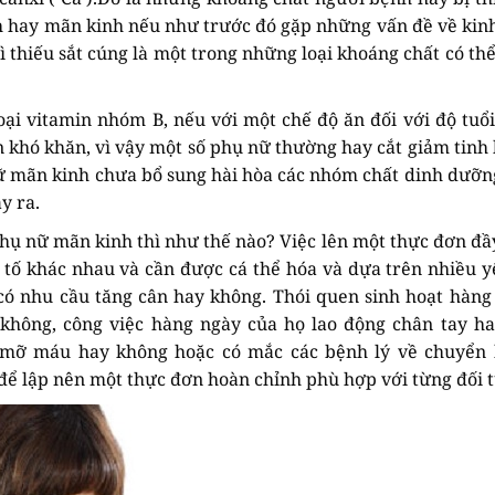
nh hay mãn kinh nếu như trước đó gặp những vấn đề về kin
ì thiếu sắt cúng là một trong những loại khoáng chất có th
oại vitamin nhóm B, nếu với một chế độ ăn đối với độ tuổ
n khó khăn, vì vậy một số phụ nữ thường hay cắt giảm tinh 
ữ mãn kinh chưa bổ sung hài hòa các nhóm chất dinh dưỡn
y ra.
hụ nữ mãn kinh thì như thế nào? Việc lên một thực đơn đầ
tố khác nhau và cần được cá thể hóa và dựa trên nhiều yế
có nhu cầu tăng cân hay không. Thói quen sinh hoạt hàng
hông, công việc hàng ngày của họ lao động chân tay hay
, mỡ máu hay không hoặc có mắc các bệnh lý về chuyển
để lập nên một thực đơn hoàn chỉnh phù hợp với từng đối 