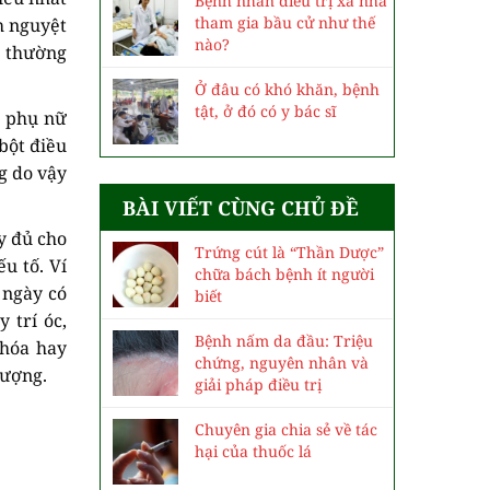
Bệnh nhân điều trị xa nhà
tham gia bầu cử như thế
h nguyệt
nào?
ể thường
Ở đâu có khó khăn, bệnh
tật, ở đó có y bác sĩ
i phụ nữ
bột điều
g do vậy
BÀI VIẾT CÙNG CHỦ ĐỀ
y đủ cho
Trứng cút là “Thần Dược”
u tố. Ví
chữa bách bệnh ít người
 ngày có
biết
 trí óc,
Bệnh nấm da đầu: Triệu
 hóa hay
chứng, nguyên nhân và
tượng.
giải pháp điều trị
Chuyên gia chia sẻ về tác
hại của thuốc lá