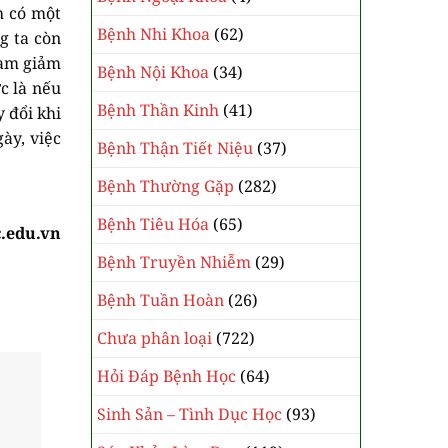
h có một
Bệnh Nhi Khoa
(62)
g ta còn
làm giảm
Bệnh Nội Khoa
(34)
c là nếu
Bệnh Thần Kinh
(41)
 đổi khi
ày, việc
Bệnh Thận Tiết Niệu
(37)
Bệnh Thường Gặp
(282)
Bệnh Tiêu Hóa
(65)
.edu.vn
Bệnh Truyền Nhiễm
(29)
Bệnh Tuần Hoàn
(26)
Chưa phân loại
(722)
Hỏi Đáp Bệnh Học
(64)
Sinh Sản – Tình Dục Học
(93)