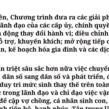
ên, Chương trình đưa ra các giải p
ãnh đạo của các cấp ủy, chính quy
động thay đổi hành vi; điều chỉnh
ỗ trợ, khuyến khích; mở rộng tiếp 
ản, kế hoạch hóa gia đình và các dị
n triệt sâu sắc hơn nữa việc chuyể
dân số sang dân số và phát triển, 
duy trì mức sinh thay thế trên toà
 trong lãnh đạo và chỉ đạo việc vậ
để cặp vợ chồng, cá nhân sinh con,
ình tiến bộ, hạnh phúc. Tập trung l