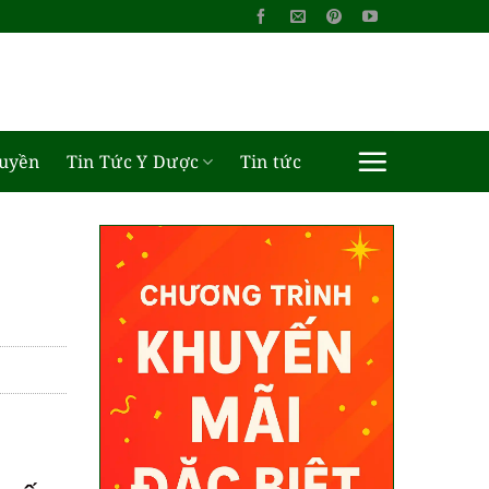
ruyền
Tin Tức Y Dược
Tin tức