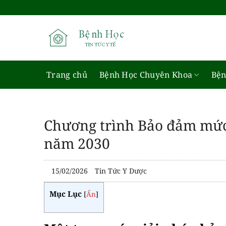
Bỏ
qua
nội
dung
Trang chủ
Bệnh Học Chuyên Khoa
Bện
Chương trình Bảo đảm mức 
năm 2030
15/02/2026
Tin Tức Y Dược
Mục Lục
[
Ẩn
]