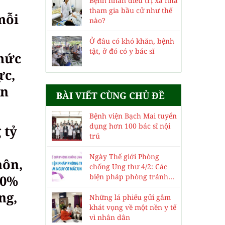
Bệnh nhân điều trị xa nhà
tham gia bầu cử như thế
mỗi
nào?
Ở đâu có khó khăn, bệnh
tật, ở đó có y bác sĩ
 mức
ực,
ến
BÀI VIẾT CÙNG CHỦ ĐỀ
Bệnh viện Bạch Mai tuyển
dụng hơn 100 bác sĩ nội
 tỷ
trú
Ngày Thế giới Phòng
hôn,
chống Ung thư 4/2: Các
biện pháp phòng tránh
00%
và giảm nguy cơ mắc ung
ng,
thư
Những lá phiếu gửi gắm
khát vọng về một nền y tế
vì nhân dân