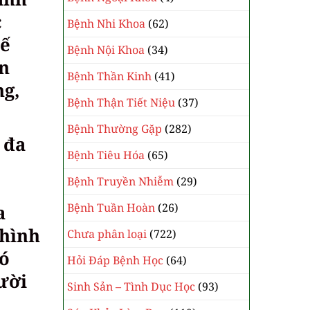
c
Bệnh Nhi Khoa
(62)
hế
Bệnh Nội Khoa
(34)
ân
Bệnh Thần Kinh
(41)
ng,
Bệnh Thận Tiết Niệu
(37)
Bệnh Thường Gặp
(282)
 đa
Bệnh Tiêu Hóa
(65)
o
Bệnh Truyền Nhiễm
(29)
Bệnh Tuần Hoàn
(26)
a
 hình
Chưa phân loại
(722)
có
Hỏi Đáp Bệnh Học
(64)
ười
Sinh Sản – Tình Dục Học
(93)