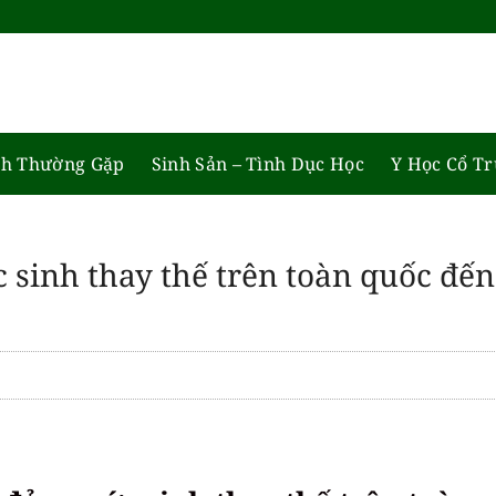
h Thường Gặp
Sinh Sản – Tình Dục Học
Y Học Cổ T
sinh thay thế trên toàn quốc đến