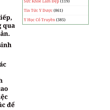
Sức Khỏe Làm Đẹp
(119)
Tin Tức Y Dược
(861)
iếp,
Y Học Cổ Truyền
(385)
g qua
bản.
sinh
ác
h
cao
iệc
úc để