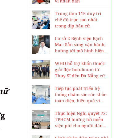
vì nhân dân
Trung tâm 115 duy trì
chế độ trực cao nhất
trong dịp bầu cử
Cơ sở 2 Bệnh viện Bạch
Mai: Sẵn sàng vận hành,
hướng tới mô hình hiện
đại, chuyên sâu
WHO hỗ trợ khẩn thuốc
giải độc botulinum từ
Thụy Sĩ đến Đà Nẵng cứu
3 trẻ ngộ độc cá ủ chua
Tiếp tục phát triển hệ
 nữ
thống chăm sóc sức khỏe
toàn diện, hiệu quả vì
nhân dân
Tg
Thực hiện Nghị quyết 72:
TPHCM hướng tới miễn
n
viện phí cho người dân
vào năm 2030