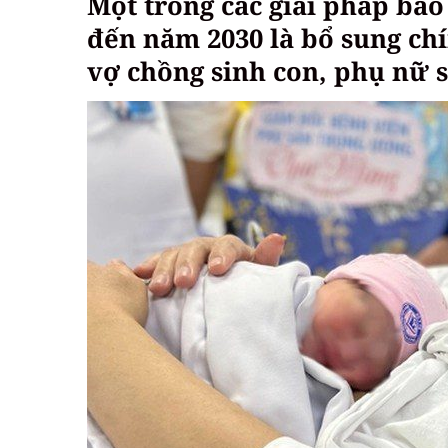
Một trong các giải pháp bả
đến năm 2030 là bổ sung chí
vợ chồng sinh con, phụ nữ s