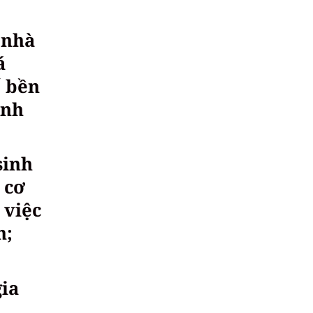
 nhà
á
ế bền
inh
sinh
 cơ
 việc
n;
gia