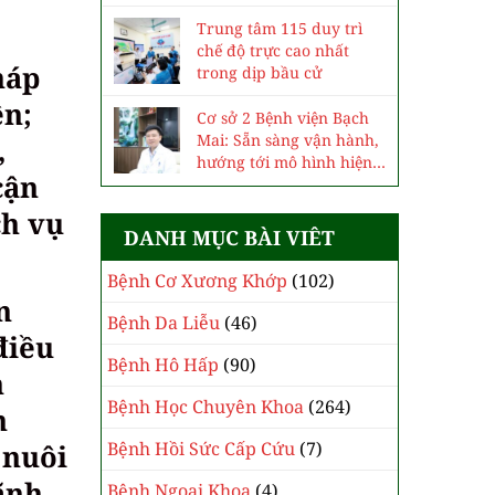
Trung tâm 115 duy trì
chế độ trực cao nhất
háp
trong dịp bầu cử
ền;
Cơ sở 2 Bệnh viện Bạch
Mai: Sẵn sàng vận hành,
,
hướng tới mô hình hiện
cận
đại, chuyên sâu
ch vụ
DANH MỤC BÀI VIÊT
Bệnh Cơ Xương Khớp
(102)
n
Bệnh Da Liễu
(46)
điều
Bệnh Hô Hấp
(90)
n
Bệnh Học Chuyên Khoa
(264)
n
Bệnh Hồi Sức Cấp Cứu
(7)
 nuôi
ãnh
Bệnh Ngoại Khoa
(4)