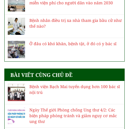
miễn viện phí cho người dân vào năm 2030
Bệnh nhân điều trị xa nhà tham gia bầu cử như
thế nào?
Ở đâu có khó khăn, bệnh tật, ở đó có y bác sĩ
BÀI VIẾT CÙNG CHỦ ĐỀ
Bệnh viện Bạch Mai tuyển dụng hơn 100 bác sĩ
nội trú
Ngày Thế giới Phòng chống Ung thư 4/2: Các
biện pháp phòng tránh và giảm nguy cơ mắc
ung thư