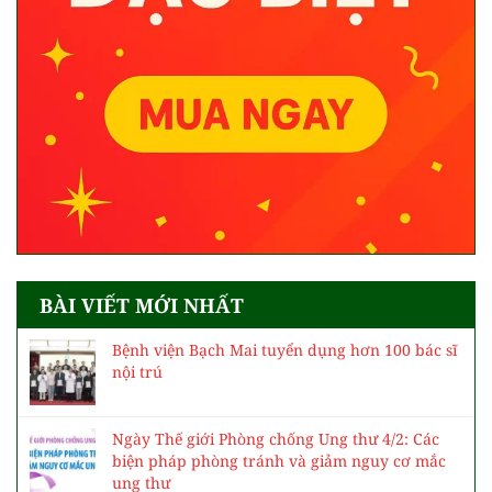
BÀI VIẾT MỚI NHẤT
Bệnh viện Bạch Mai tuyển dụng hơn 100 bác sĩ
nội trú
Ngày Thế giới Phòng chống Ung thư 4/2: Các
biện pháp phòng tránh và giảm nguy cơ mắc
ung thư