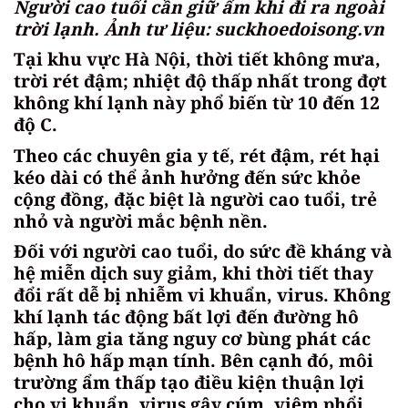
Người cao tuổi cần giữ ấm khi đi ra ngoài
trời lạnh. Ảnh tư liệu: suckhoedoisong.vn
Tại khu vực Hà Nội, thời tiết không mưa,
trời rét đậm; nhiệt độ thấp nhất trong đợt
không khí lạnh này phổ biến từ 10 đến 12
độ C.
Theo các chuyên gia y tế, rét đậm, rét hại
kéo dài có thể ảnh hưởng đến sức khỏe
cộng đồng, đặc biệt là người cao tuổi, trẻ
nhỏ và người mắc bệnh nền.
Đối với người cao tuổi, do sức đề kháng và
hệ miễn dịch suy giảm, khi thời tiết thay
đổi rất dễ bị nhiễm vi khuẩn, virus. Không
khí lạnh tác động bất lợi đến đường hô
hấp, làm gia tăng nguy cơ bùng phát các
bệnh hô hấp mạn tính. Bên cạnh đó, môi
trường ẩm thấp tạo điều kiện thuận lợi
cho vi khuẩn, virus gây cúm, viêm phổi