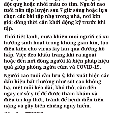
đột quỵ hoặc nhồi máu cơ tim. Người cao
tuổi nên tập luyện sau 7 giờ sáng hoặc lựa
chọn các bài tập nhẹ trong nhà, nơi kín
gió; đồng thời cần khởi động kỹ trước khi
tập.
Thời tiết lạnh, mưa khiến mọi người có xu
hướng sinh hoạt trong không gian kín, tạo
điều kiện cho virus lây lan qua đường hô
hấp. Việc đeo khẩu trang khi ra ngoài
hoặc đến nơi đông người là biện pháp hiệu
quả giúp phòng ngừa cúm và COVID-19.
Người cao tuổi cần lưu ý, khi xuất hiện các
dấu hiệu bất thường như sốt cao không
hạ, mệt mỏi kéo dài, khó thở, cần đến
ngay cơ sở y tế để được thăm khám và
điều trị kịp thời, tránh để bệnh diễn tiến
nặng và gây biến chứng nguy hiểm.