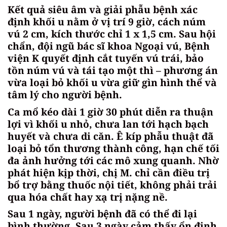
Kết quả siêu âm và giải phẫu bệnh xác
định khối u nằm ở vị trí 9 giờ, cách núm
vú 2 cm, kích thước chỉ 1 x 1,5 cm. Sau hội
chẩn, đội ngũ bác sĩ khoa Ngoại vú, Bệnh
viện K quyết định cắt tuyến vú trái, bảo
tồn núm vú và tái tạo một thì – phương án
vừa loại bỏ khối u vừa giữ gìn hình thể và
tâm lý cho người bệnh.
Ca mổ kéo dài 1 giờ 30 phút diễn ra thuận
lợi vì khối u nhỏ, chưa lan tới hạch bạch
huyết và chưa di căn. Ê kíp phẫu thuật đã
loại bỏ tổn thương thành công, hạn chế tối
đa ảnh hưởng tới các mô xung quanh. Nhờ
phát hiện kịp thời, chị M. chỉ cần điều trị
bổ trợ bằng thuốc nội tiết, không phải trải
qua hóa chất hay xạ trị nặng nề.
Sau 1 ngày, người bệnh đã có thể đi lại
bình thường. Sau 3 ngày cảm thấy ổn định