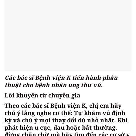
Các bác sĩ Bệnh viện K tiến hành phẫu
thuật cho bệnh nhân ung thư vú.
Lời khuyên từ chuyên gia
Theo các bác sĩ Bệnh viện K, chị em hãy
chú ý lắng nghe cơ thể: Tự khám vú định
kỳ và chú ý mọi thay đổi dù nhỏ nhất. Khi
phát hiện u cục, đau hoặc bất thường,
đừng chần chừ mà hãy tìm đến các cơ sở y