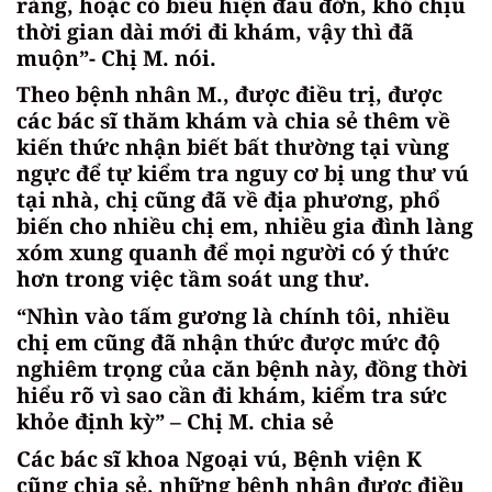
ràng, hoặc có biểu hiện đau đớn, khó chịu
thời gian dài mới đi khám, vậy thì đã
muộn”- Chị M. nói.
Theo bệnh nhân M., được điều trị, được
các bác sĩ thăm khám và chia sẻ thêm về
kiến thức nhận biết bất thường tại vùng
ngực để tự kiểm tra nguy cơ bị ung thư vú
tại nhà, chị cũng đã về địa phương, phổ
biến cho nhiều chị em, nhiều gia đình làng
xóm xung quanh để mọi người có ý thức
hơn trong việc tầm soát ung thư.
“Nhìn vào tấm gương là chính tôi, nhiều
chị em cũng đã nhận thức được mức độ
nghiêm trọng của căn bệnh này, đồng thời
hiểu rõ vì sao cần đi khám, kiểm tra sức
khỏe định kỳ” – Chị M. chia sẻ
Các bác sĩ khoa Ngoại vú, Bệnh viện K
cũng chia sẻ, những bệnh nhân được điều