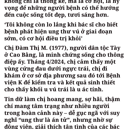
không chỉ là thống kê, mà là cơ hội, là hy
vọng để những người bệnh có thể hướng
đến cuộc sống tốt đẹp, tươi sáng hơn.
‘Tôi không còn lo lắng khi bác sĩ cho biết
bệnh phát hiện ung thư vú ở giai đoạn
sớm, có cơ hội điều trị khỏi’
Chị Đàm Thị M. (1977), người dân tộc Tày
ở Cao Bằng, là minh chứng sống cho thông
điệp ấy. Tháng 4/2024, chị cảm thấy một
vùng cứng đau dưới ngực trái, chị đi
khám ở cơ sở địa phương sau đó tới Bệnh
viện K để kiểm tra và kết quả sinh thiết
cho thấy khối u vú trái là u ác tính.
Tin dữ làm chị hoang mang, sợ hãi, thậm
chí mang tâm trạng như nhiều người
trong hoàn cảnh này – dễ gục ngã với suy
nghĩ “ung thư là án tử”, nhưng nhờ sự
động viên, giải thích tận tình của các bác