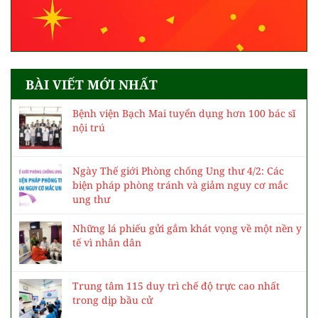
BÀI VIẾT MỚI NHẤT
Bệnh viện Bạch Mai tuyển dụng hơn 100 bác sĩ
nội trú
Ngày Thế giới Phòng chống Ung thư 4/2: Các
biện pháp phòng tránh và giảm nguy cơ mắc
ung thư
Những lá phiếu gửi gắm khát vọng về một nền y
tế vì nhân dân
Trung tâm 115 duy trì chế độ trực cao nhất
trong dịp bầu cử