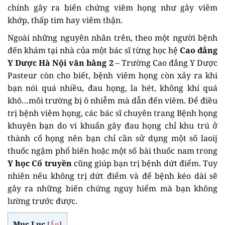
chính gây ra biến chứng viêm họng như gây viêm
khớp, thấp tim hay viêm thận.
Ngoài những nguyên nhân trên, theo một người bệnh
đến khám tại nhà của một bác sĩ từng học hệ
Cao đẳng
Y Dược Hà Nội văn bằng 2
– Trường Cao đẳng Y Dược
Pasteur còn cho biết, bệnh viêm họng còn xảy ra khi
bạn nói quá nhiều, đau họng, la hét, không khí quá
khô…môi trường bị ô nhiễm mà dẫn đến viêm. Để điều
trị bệnh viêm họng, các bác sĩ chuyên trang Bệnh họng
khuyên bạn do vi khuẩn gây đau họng chỉ khu trú ở
thành cổ họng nên bạn chỉ cần sử dụng một số laoij
thuốc ngậm phổ biến hoặc một số bài thuốc nam trong
Y học Cổ truyền
cũng giúp bạn trị bệnh dứt điểm. Tuy
nhiên nếu không trị dứt điểm và để bệnh kéo dài sẽ
gây ra những biến chứng nguy hiểm mà bạn không
lường trước được.
Mục Lục
[
Ẩn
]