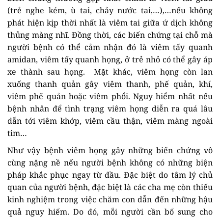
(trẻ nghe kém, ù tai, chảy nước tai,…),…nếu không
phát hiện kịp thời nhất là viêm tai giữa ứ dịch không
thủng màng nhĩ. Đồng thời, các biến chứng tại chỗ mà
người bệnh có thể cảm nhận đó là viêm tấy quanh
amidan, viêm tấy quanh họng, ở trẻ nhỏ có thể gây áp
xe thành sau họng. Mặt khác, viêm họng còn lan
xuống thanh quản gây viêm thanh, phế quản, khí,
viêm phế quản hoặc viêm phổi. Nguy hiểm nhất nếu
bệnh nhân để tình trạng viêm họng diễn ra quá lâu
dẫn tới viêm khớp, viêm cầu thận, viêm màng ngoài
tim…
Như vậy bệnh viêm họng gây những biến chứng vô
cùng nặng nề nếu người bệnh không có những biện
pháp khắc phục ngay từ đầu. Đặc biệt do tâm lý chủ
quan của người bệnh, đặc biệt là các cha mẹ còn thiếu
kinh nghiệm trong việc chăm con dẫn đến những hậu
quả nguy hiểm. Do đó, mỗi người cần bổ sung cho