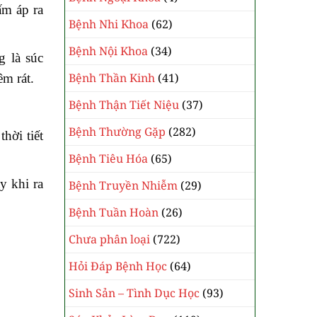
ấm áp ra
Bệnh Nhi Khoa
(62)
Bệnh Nội Khoa
(34)
 là súc
Bệnh Thần Kinh
(41)
m rát.
Bệnh Thận Tiết Niệu
(37)
Bệnh Thường Gặp
(282)
hời tiết
Bệnh Tiêu Hóa
(65)
y khi ra
Bệnh Truyền Nhiễm
(29)
Bệnh Tuần Hoàn
(26)
Chưa phân loại
(722)
Hỏi Đáp Bệnh Học
(64)
Sinh Sản – Tình Dục Học
(93)