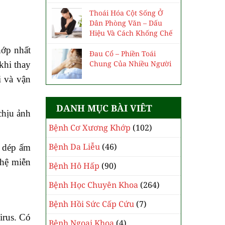
Thoái Hóa Cột Sống Ở
Dân Phòng Văn – Dấu
Hiệu Và Cách Khống Chế
hớp nhất
Đau Cổ – Phiền Toái
Chung Của Nhiều Người
khi thay
i và vận
DANH MỤC BÀI VIÊT
chịu ảnh
Bệnh Cơ Xương Khớp
(102)
Bệnh Da Liễu
(46)
y dép ấm
 hệ miễn
Bệnh Hô Hấp
(90)
Bệnh Học Chuyên Khoa
(264)
Bệnh Hồi Sức Cấp Cứu
(7)
irus. Có
Bệnh Ngoại Khoa
(4)