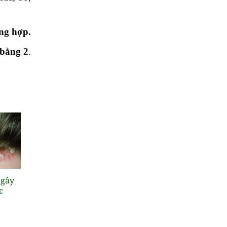
ng hợp.
bằng 2
.
 gây
c