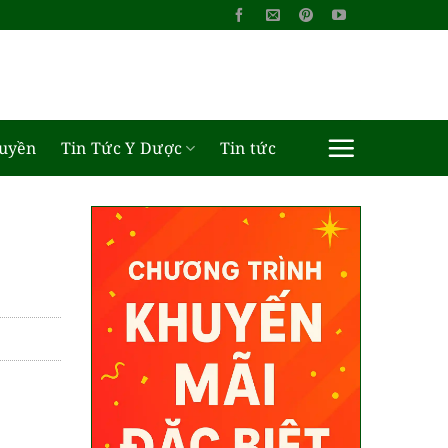
ruyền
Tin Tức Y Dược
Tin tức