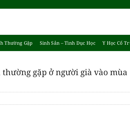
h Thường Gặp
Sinh Sản – Tình Dục Học
Y Học Cổ T
 thường gặp ở người già vào mùa