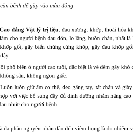
căn bệnh dễ gặp vào mùa đông
Cao đẳng Vật lý trị liệu
, đau xương, khớp, thoái hóa k
 làm cho người bệnh đau đớn, lo lắng, buồn chán, nhất là 
hóa khớp gối, gây biến chứng cứng khớp, gây đau khớp gố
 dậy.
i phổ biến ở người cao tuổi, đặc biệt là về đêm gây khó 
không sâu, không ngon giấc.
 Luôn luôn giữ ấm cơ thể, đeo găng tay, tất chân và già
kết hợp với việc bổ sung đầy đủ dinh dưỡng nhằm nâng cao
đau nhức cho người bệnh.
 và đa phần nguyên nhân dẫn đến viêm họng là do nhiễm v