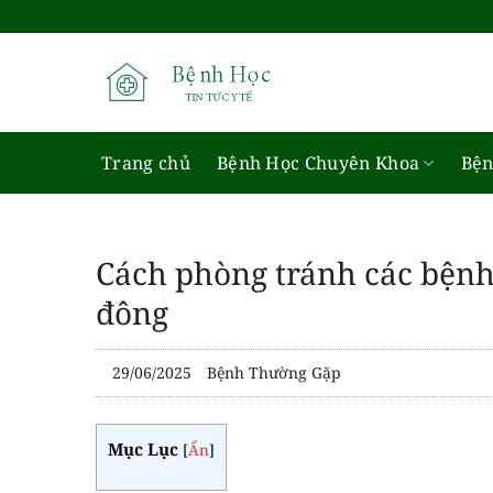
Bỏ
qua
nội
dung
Trang chủ
Bệnh Học Chuyên Khoa
Bện
Cách phòng tránh các bệnh
đông
29/06/2025
Bệnh Thường Gặp
Mục Lục
[
Ẩn
]