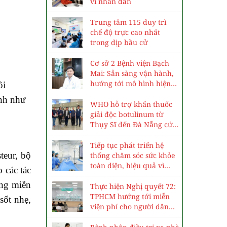
vì nhân dân
Trung tâm 115 duy trì
chế độ trực cao nhất
trong dịp bầu cử
Cơ sở 2 Bệnh viện Bạch
Mai: Sẵn sàng vận hành,
hướng tới mô hình hiện
ôi
đại, chuyên sâu
ệnh như
WHO hỗ trợ khẩn thuốc
giải độc botulinum từ
Thụy Sĩ đến Đà Nẵng cứu
3 trẻ ngộ độc cá ủ chua
Tiếp tục phát triển hệ
eur, bộ
thống chăm sóc sức khỏe
toàn diện, hiệu quả vì
 các tác
nhân dân
ống miễn
Thực hiện Nghị quyết 72:
TPHCM hướng tới miễn
sốt nhẹ,
viện phí cho người dân
vào năm 2030