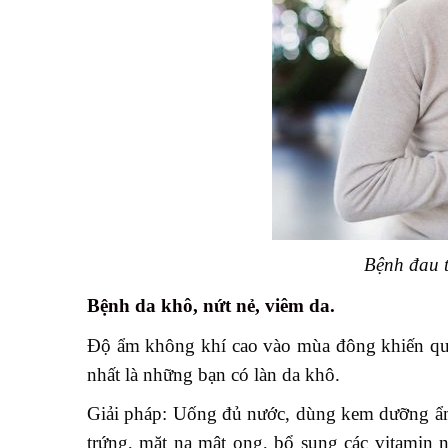
Bệnh đau 
Bệnh da khô, nứt nẻ, viêm da.
Độ ẩm không khí cao vào mùa đông khiến quá t
nhất là những bạn có làn da khô.
Giải pháp: Uống đủ nước, dùng kem dưỡng ẩm,
trứng, mặt nạ mật ong, bổ sung các vitamin 