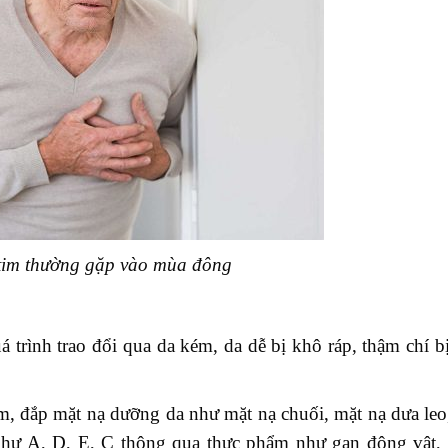
tim thường gặp vào mùa đông
rình trao đổi qua da kém, da dễ bị khô ráp, thậm chí bị
 đắp mặt nạ dưỡng da như mặt nạ chuối, mặt nạ dưa leo
như A, D, E, C thông qua thực phẩm như gan động vật, 