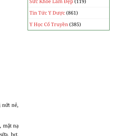
Sức Khỏe Làm Đẹp
(119)
Tin Tức Y Dược
(861)
Y Học Cổ Truyền
(385)
 nứt nẻ,
, mặt nạ
sữa, bơ,