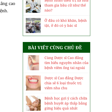
Bệnh nhân điều trị xa nhà
nâng cao
tham gia bầu cử như thế
nào?
bệnh.
Ở đâu có khó khăn, bệnh
tật, ở đó có y bác sĩ
BÀI VIẾT CÙNG CHỦ ĐỀ
Cùng Dược sĩ Cao đẳng
tìm hiểu nguyên nhân của
bệnh viêm ống tai ngoài
Dược sĩ Cao đẳng Dược
chia sẻ 6 loại thuốc trị
viêm nha chu
Bệnh học gợi ý cách chữa
bệnh huyết áp thấp bằng
gừng hiệu quả nhất