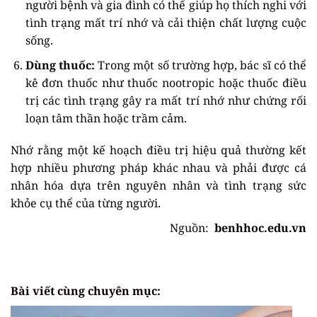
người bệnh và gia đình có thể giúp họ thích nghi với
tình trạng mất trí nhớ và cải thiện chất lượng cuộc
sống.
Dùng thuốc:
Trong một số trường hợp, bác sĩ có thể
kê đơn thuốc như thuốc nootropic hoặc thuốc điều
trị các tình trạng gây ra mất trí nhớ như chứng rối
loạn tâm thần hoặc trầm cảm.
Nhớ rằng một kế hoạch điều trị hiệu quả thường kết
hợp nhiều phương pháp khác nhau và phải được cá
nhân hóa dựa trên nguyên nhân và tình trạng sức
khỏe cụ thể của từng người.
Nguồn:
benhhoc.edu.vn
Bài viết cùng chuyên mục: