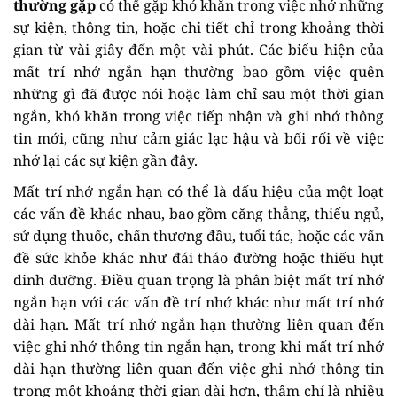
thường gặp
có thể gặp khó khăn trong việc nhớ những
sự kiện, thông tin, hoặc chi tiết chỉ trong khoảng thời
gian từ vài giây đến một vài phút. Các biểu hiện của
mất trí nhớ ngắn hạn thường bao gồm việc quên
những gì đã được nói hoặc làm chỉ sau một thời gian
ngắn, khó khăn trong việc tiếp nhận và ghi nhớ thông
tin mới, cũng như cảm giác lạc hậu và bối rối về việc
nhớ lại các sự kiện gần đây.
Mất trí nhớ ngắn hạn có thể là dấu hiệu của một loạt
các vấn đề khác nhau, bao gồm căng thẳng, thiếu ngủ,
sử dụng thuốc, chấn thương đầu, tuổi tác, hoặc các vấn
đề sức khỏe khác như đái tháo đường hoặc thiếu hụt
dinh dưỡng. Điều quan trọng là phân biệt mất trí nhớ
ngắn hạn với các vấn đề trí nhớ khác như mất trí nhớ
dài hạn. Mất trí nhớ ngắn hạn thường liên quan đến
việc ghi nhớ thông tin ngắn hạn, trong khi mất trí nhớ
dài hạn thường liên quan đến việc ghi nhớ thông tin
trong một khoảng thời gian dài hơn, thậm chí là nhiều