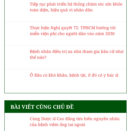
Cơ sở 2 Bệnh viện Bạch Mai: Sẵn sàng vận
hành, hướng tới mô hình hiện đại, chuyên sâu
WHO hỗ trợ khẩn thuốc giải độc botulinum từ
Thụy Sĩ đến Đà Nẵng cứu 3 trẻ ngộ độc cá ủ
chua
Tiếp tục phát triển hệ thống chăm sóc sức khỏe
toàn diện, hiệu quả vì nhân dân
Thực hiện Nghị quyết 72: TPHCM hướng tới
miễn viện phí cho người dân vào năm 2030
Bệnh nhân điều trị xa nhà tham gia bầu cử như
thế nào?