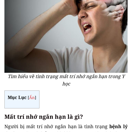
Tìm hiểu về tình trạng mất trí nhớ ngắn hạn trong Y
học
Mục Lục
[
Ẩn
]
Mất trí nhớ ngắn hạn là gì?
Người bị mất trí nhớ ngắn hạn là tình trạng
bệnh lý