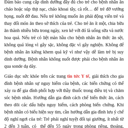
Đảm bảo cung cấp dinh dưỡng đầy đủ cho trẻ cho bệnh nhân ăn
cháo hoặc súp thịt nạc, cháo khoai tây, cà rốt… để trẻ đỡ vướng
họng, nuốt đỡ đau. Nếu trẻ không muốn ăn phải động viên trẻ và
thay đổi món ăn theo sở thích của trẻ. Cho trẻ ăn ít một, chia bữa
ăn thành nhiều bữa trong ngày, xen kẽ với đó là uống sữa và nước
hoa quả. Nếu trẻ có liệt màn hầu cho bệnh nhân ăn thức ăn sệt,
không quá lỏng vì gây sặc, không đặc vì gây nghiện. Không để
bệnh nhân ăn kiêng khem quá kỹ vì như vậy dễ làm trẻ bị suy
dinh dưỡng. Bệnh nhân không nuốt được phải cho bệnh nhân ăn
qua sonde dạ dày.
Giáo dục sức khỏe trên các trang
tin tức Y tế
, giải thích cho gia
đình bệnh nhân sự nguy hiểm của bệnh, các biến chứng có thể
xảy ra để gia đình phối hợp với thầy thuốc trong điều trị và chăm
sóc bệnh nhân. Hướng dẫn gia đình cách chế biến thức ăn, cách
theo dõi các dấu hiệu nguy hiểm, cách phòng biến chứng. Khi
bệnh nhân có biểu hiện suy tim, cần hướng dẫn gia đình lưu ý chế
độ nghỉ ngơi của trẻ: Trẻ phải nghỉ tuyệt đối tại giường, ít nhất từ
2 đến 3 tuần, có thể đến 55 ngày trong phòng riêng, thoáng,