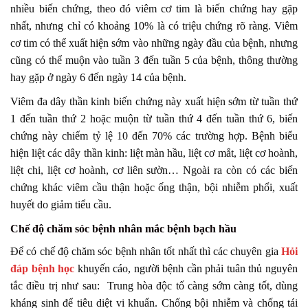
nhiều biến chứng, theo đó viêm cơ tim là biến chứng hay gặp
nhất, nhưng chỉ có khoảng 10% là có triệu chứng rõ ràng. Viêm
cơ tim có thể xuất hiện sớm vào những ngày đầu của bệnh, nhưng
cũng có thể muộn vào tuần 3 đến tuần 5 của bệnh, thông thường
hay gặp ở ngày 6 đến ngày 14 của bệnh.
Viêm đa dây thần kinh biến chứng này xuất hiện sớm từ tuần thứ
1 đến tuần thứ 2 hoặc muộn từ tuần thứ 4 đến tuần thứ 6, biến
chứng này chiếm tỷ lệ 10 đến 70% các trường hợp. Bệnh biểu
hiện liệt các dây thần kinh: liệt màn hầu, liệt cơ mắt, liệt cơ hoành,
liệt chi, liệt cơ hoành, cơ liên sườn… Ngoài ra còn có các biến
chứng khác viêm cầu thận hoặc ống thận, bội nhiễm phổi, xuất
huyết do giảm tiểu cầu.
Chế độ chăm sóc bệnh nhân mắc bệnh bạch hầu
Để có chế độ chăm sóc bệnh nhân tốt nhất thì các chuyên gia
Hỏi
đáp bệnh học
khuyến cáo, người bệnh cần phải tuân thủ nguyên
tắc điều trị như sau: Trung hòa độc tố càng sớm càng tốt, dùng
kháng sinh để tiêu diệt vi khuẩn. Chống bội nhiễm và chống tái