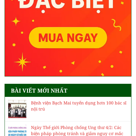
BÀI VIẾT MỚI NHẤT
Bệnh viện Bạch Mai tuyển dụng hơn 100 bác sĩ
nội trú
Ngày Thế giới Phòng chống Ung thư 4/2: Các
biện pháp phòng tránh và giảm nguy cơ mắc