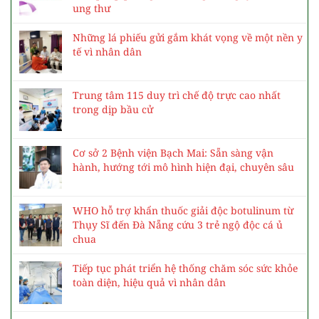
ung thư
Những lá phiếu gửi gắm khát vọng về một nền y
tế vì nhân dân
Trung tâm 115 duy trì chế độ trực cao nhất
trong dịp bầu cử
Cơ sở 2 Bệnh viện Bạch Mai: Sẵn sàng vận
hành, hướng tới mô hình hiện đại, chuyên sâu
WHO hỗ trợ khẩn thuốc giải độc botulinum từ
Thụy Sĩ đến Đà Nẵng cứu 3 trẻ ngộ độc cá ủ
chua
Tiếp tục phát triển hệ thống chăm sóc sức khỏe
toàn diện, hiệu quả vì nhân dân