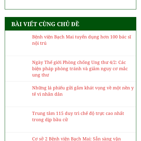
Thực hiện Nghị quyết 72: TPHCM hướng tới
miễn viện phí cho người dân vào năm 2030
Bệnh nhân điều trị xa nhà tham gia bầu cử như
thế nào?
Ở đâu có khó khăn, bệnh tật, ở đó có y bác sĩ
BÀI VIẾT CÙNG CHỦ ĐỀ
Bệnh viện Bạch Mai tuyển dụng hơn 100 bác sĩ
nội trú
Ngày Thế giới Phòng chống Ung thư 4/2: Các
biện pháp phòng tránh và giảm nguy cơ mắc
ung thư