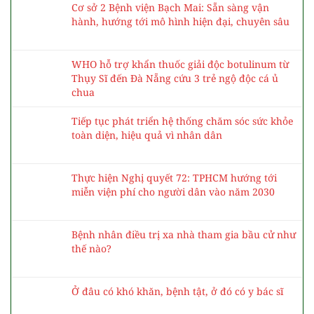
ung thư
Những lá phiếu gửi gắm khát vọng về một nền y
tế vì nhân dân
Trung tâm 115 duy trì chế độ trực cao nhất
trong dịp bầu cử
Cơ sở 2 Bệnh viện Bạch Mai: Sẵn sàng vận
hành, hướng tới mô hình hiện đại, chuyên sâu
WHO hỗ trợ khẩn thuốc giải độc botulinum từ
Thụy Sĩ đến Đà Nẵng cứu 3 trẻ ngộ độc cá ủ
chua
Tiếp tục phát triển hệ thống chăm sóc sức khỏe
toàn diện, hiệu quả vì nhân dân