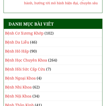
Những lá phiếu gửi gắm khát vọng về một nền y
tế vì nhân dân
Trung tâm 115 duy trì chế độ trực cao nhất
trong dịp bầu cử
Cơ sở 2 Bệnh viện Bạch Mai: Sẵn sàng vận
hành, hướng tới mô hình hiện đại, chuyên sâu
DANH MỤC BÀI VIÊT
Bệnh Cơ Xương Khớp
(102)
Bệnh Da Liễu
(46)
Bệnh Hô Hấp
(90)