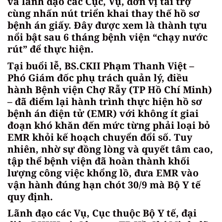
và lãnh đạo các Cục, Vụ, đơn vị tài trợ
cùng nhấn nút triển khai thay thế hồ sơ
bệnh án giấy. Đây được xem là thành tựu
nổi bật sau 6 tháng bệnh viện “chạy nước
rút” để thực hiện.
Tại buổi lễ, BS.CKII Phạm Thanh Việt –
Phó Giám đốc phụ trách quản lý, điều
hành Bệnh viện Chợ Rẫy (TP Hồ Chí Minh)
– đã điểm lại hành trình thực hiện hồ sơ
bệnh án điện tử (EMR) với không ít giai
đoạn khó khăn đến mức từng phải loại bỏ
EMR khỏi kế hoạch chuyển đổi số. Tuy
nhiên, nhờ sự đồng lòng và quyết tâm cao,
tập thể bệnh viện đã hoàn thành khối
lượng công việc khổng lồ, đưa EMR vào
vận hành đúng hạn chót 30/9 mà Bộ Y tế
quy định.
Lãnh đạo các Vụ, Cục thuộc Bộ Y tế, đại