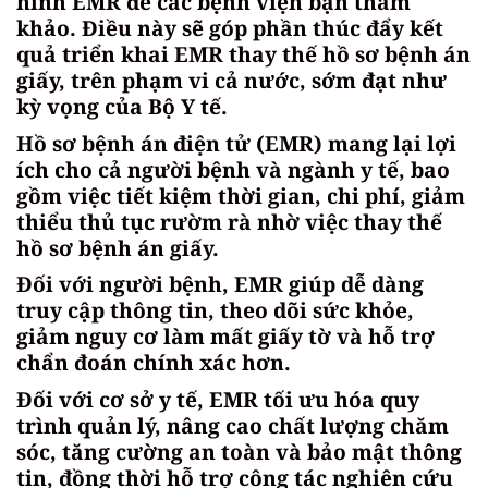
hình EMR để các bệnh viện bạn tham
khảo. Điều này sẽ góp phần thúc đẩy kết
quả triển khai EMR thay thế hồ sơ bệnh án
giấy, trên phạm vi cả nước, sớm đạt như
kỳ vọng của Bộ Y tế.
Hồ sơ bệnh án điện tử (EMR) mang lại lợi
ích cho cả người bệnh và ngành y tế, bao
gồm việc tiết kiệm thời gian, chi phí, giảm
thiểu thủ tục rườm rà nhờ việc thay thế
hồ sơ bệnh án giấy.
Đối với người bệnh, EMR giúp dễ dàng
truy cập thông tin, theo dõi sức khỏe,
giảm nguy cơ làm mất giấy tờ và hỗ trợ
chẩn đoán chính xác hơn.
Đối với cơ sở y tế, EMR tối ưu hóa quy
trình quản lý, nâng cao chất lượng chăm
sóc, tăng cường an toàn và bảo mật thông
tin, đồng thời hỗ trợ công tác nghiên cứu