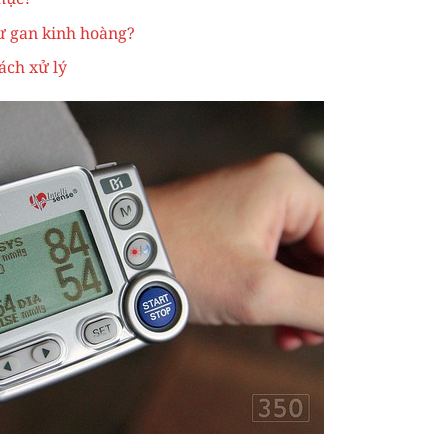
hư gan kinh hoàng?
ách xử lý