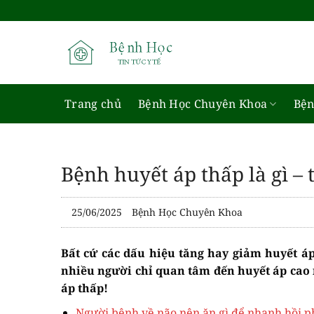
Bỏ
qua
nội
dung
Trang chủ
Bệnh Học Chuyên Khoa
Bện
Bệnh huyết áp thấp là gì – 
25/06/2025
Bệnh Học Chuyên Khoa
Bất cứ các dấu hiệu tăng hay giảm huyết á
nhiều người chỉ quan tâm đến huyết áp ca
áp thấp!
Người bệnh về não nên ăn gì để nhanh hồi p