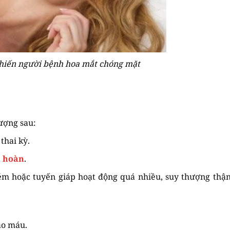
hiến người bệnh hoa mắt chóng mặt
ượng sau:
thai kỳ.
n hoàn
.
kém hoặc tuyến giáp hoạt động quá nhiều, suy thượng thậ
ào máu.