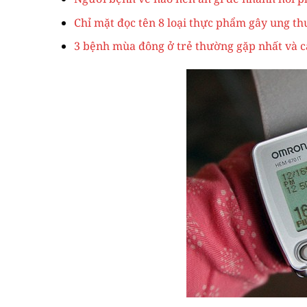
Chỉ mặt đọc tên 8 loại thực phẩm gây ung t
3 bệnh mùa đông ở trẻ thường gặp nhất và c