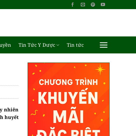
ruyền
Tin Tức Y Dược
Tin tức
uy nhiên
h huyết