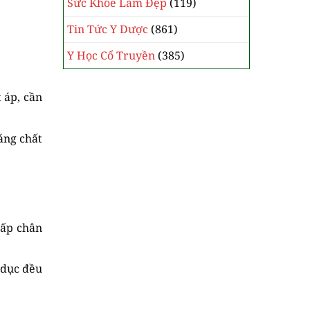
Sức Khỏe Làm Đẹp
(119)
Tin Tức Y Dược
(861)
Y Học Cổ Truyền
(385)
 áp, cần
áng chất
hấp chân
 dục đều