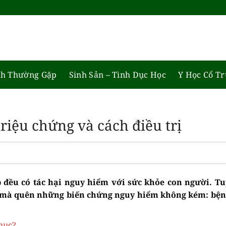
h Thường Gặp
Sinh Sản – Tình Dục Học
Y Học Cổ T
triệu chứng và cách điều trị
p đều có tác hại nguy hiểm với sức khỏe con người. T
o mà quên những biến chứng nguy hiểm không kém: bện
hục?