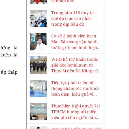
vì nhân dân
Trung tâm 115 duy trì
chế độ trực cao nhất
trong dịp bầu cử
Cơ sở 2 Bệnh viện Bạch
Mai: Sẵn sàng vận hành,
hường là
hướng tới mô hình hiện
đại, chuyên sâu
biến là
WHO hỗ trợ khẩn thuốc
giải độc botulinum từ
Thụy Sĩ đến Đà Nẵng cứu
 áp thấp
3 trẻ ngộ độc cá ủ chua
Tiếp tục phát triển hệ
thống chăm sóc sức khỏe
toàn diện, hiệu quả vì
nhân dân
Thực hiện Nghị quyết 72:
TPHCM hướng tới miễn
viện phí cho người dân
vào năm 2030