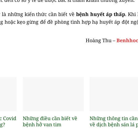
c đến cơ sở y tế để được bác sĩ thăm khám thường xuyên.
là những kiến thức cần biết về
bệnh huyết áp thấp
. Khi
ng hoặc kẹo gừng để đề phòng tình hợp hạ huyết áp đột ngộ
Hoàng Thu –
Benhhoc
c Covid
Những điều cần biết về
Những thông tin cần
g?
bệnh hở van tim
về dịch bệnh sán lá 