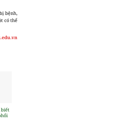
 bị bệnh,
t có thể
.edu.vn
 biết
phổi