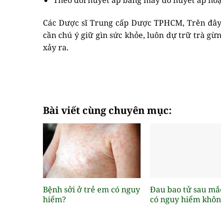
Theo dõi huyết áp bằng máy đo huyết áp hoặ
Các Dược sĩ Trung cấp Dược TPHCM, Trên đây 
cần chú ý giữ gìn sức khỏe, luôn dự trữ trà gừ
xảy ra.
Bài viết cùng chuyên mục:
Bệnh sởi ở trẻ em có nguy
Đau bao tử sau mắ
hiểm?
có nguy hiểm khôn