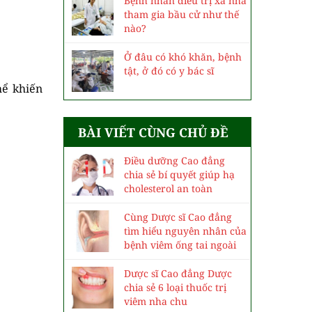
Bệnh nhân điều trị xa nhà
tham gia bầu cử như thế
nào?
Ở đâu có khó khăn, bệnh
tật, ở đó có y bác sĩ
hể khiến
BÀI VIẾT CÙNG CHỦ ĐỀ
Điều dưỡng Cao đẳng
chia sẻ bí quyết giúp hạ
cholesterol an toàn
Cùng Dược sĩ Cao đẳng
tìm hiểu nguyên nhân của
bệnh viêm ống tai ngoài
Dược sĩ Cao đẳng Dược
chia sẻ 6 loại thuốc trị
viêm nha chu