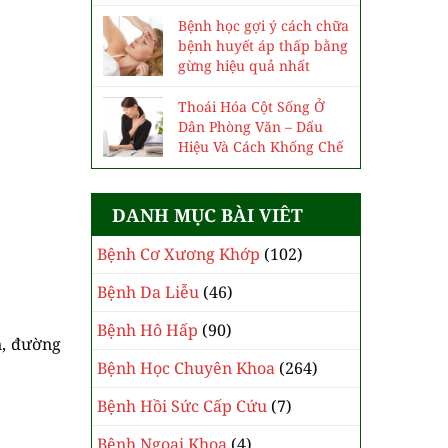
Bệnh học gợi ý cách chữa
bệnh huyết áp thấp bằng
gừng hiệu quả nhất
Thoái Hóa Cột Sống Ở
Dân Phòng Văn – Dấu
Hiệu Và Cách Khống Chế
DANH MỤC BÀI VIÊT
Bệnh Cơ Xương Khớp
(102)
Bệnh Da Liễu
(46)
Bệnh Hô Hấp
(90)
n, đường
Bệnh Học Chuyên Khoa
(264)
Bệnh Hồi Sức Cấp Cứu
(7)
Bệnh Ngoại Khoa
(4)