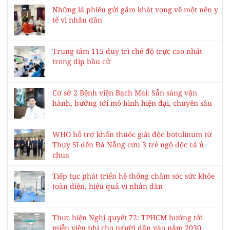
Những lá phiếu gửi gắm khát vọng về một nền y
tế vì nhân dân
Trung tâm 115 duy trì chế độ trực cao nhất
trong dịp bầu cử
Cơ sở 2 Bệnh viện Bạch Mai: Sẵn sàng vận
hành, hướng tới mô hình hiện đại, chuyên sâu
WHO hỗ trợ khẩn thuốc giải độc botulinum từ
Thụy Sĩ đến Đà Nẵng cứu 3 trẻ ngộ độc cá ủ
chua
Tiếp tục phát triển hệ thống chăm sóc sức khỏe
toàn diện, hiệu quả vì nhân dân
Thực hiện Nghị quyết 72: TPHCM hướng tới
miễn viện phí cho người dân vào năm 2030