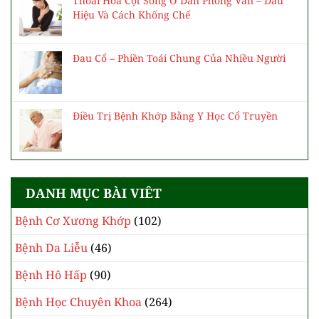
Thoái Hóa Cột Sống Ở Dân Phòng Văn – Dấu
Hiệu Và Cách Khống Chế
Đau Cổ – Phiền Toái Chung Của Nhiều Người
Điều Trị Bệnh Khớp Bằng Y Học Cổ Truyền
DANH MỤC BÀI VIÊT
Bệnh Cơ Xương Khớp
(102)
Bệnh Da Liễu
(46)
Bệnh Hô Hấp
(90)
Bệnh Học Chuyên Khoa
(264)