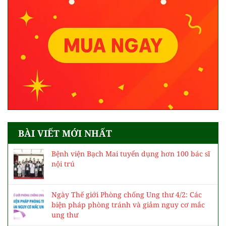
BÀI VIẾT MỚI NHẤT
Bệnh viện Bạch Mai tuyển dụng hơn 100 bác sĩ
nội trú
Ngày Thế giới Phòng chống Ung thư 4/2: Các
biện pháp phòng tránh và giảm nguy cơ mắc
ung thư