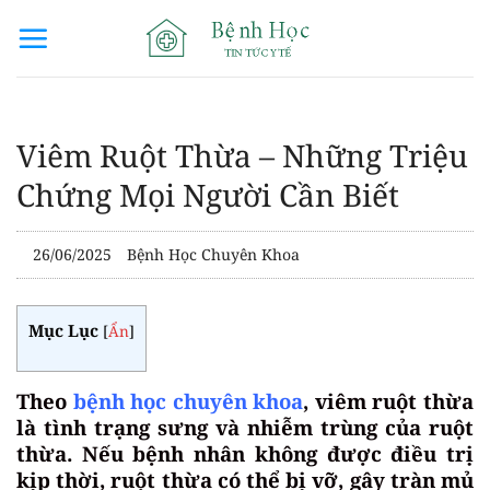
Bỏ
qua
nội
dung
Viêm Ruột Thừa – Những Triệu
Chứng Mọi Người Cần Biết
26/06/2025
Bệnh Học Chuyên Khoa
Mục Lục
[
Ẩn
]
Theo
bệnh học chuyên khoa
, viêm ruột thừa
là tình trạng sưng và nhiễm trùng của ruột
thừa. Nếu bệnh nhân không được điều trị
kịp thời, ruột thừa có thể bị vỡ, gây tràn mủ