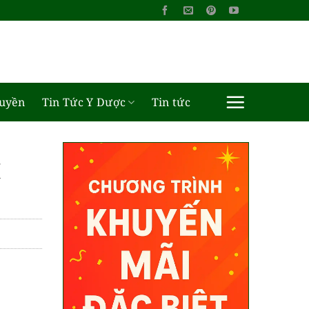
ruyền
Tin Tức Y Dược
Tin tức
í