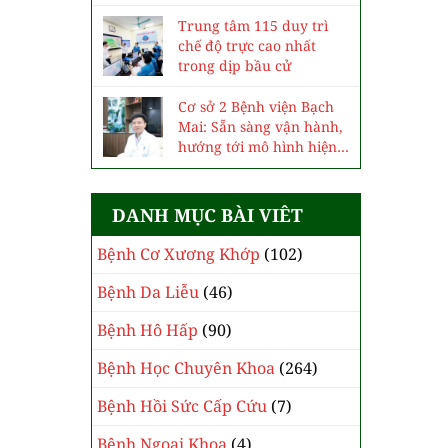
Trung tâm 115 duy trì
chế độ trực cao nhất
trong dịp bầu cử
Cơ sở 2 Bệnh viện Bạch
Mai: Sẵn sàng vận hành,
hướng tới mô hình hiện
đại, chuyên sâu
DANH MỤC BÀI VIÊT
Bệnh Cơ Xương Khớp
(102)
Bệnh Da Liễu
(46)
Bệnh Hô Hấp
(90)
Bệnh Học Chuyên Khoa
(264)
Bệnh Hồi Sức Cấp Cứu
(7)
Bệnh Ngoại Khoa
(4)