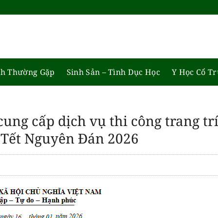
h Thường Gặp
Sinh Sản – Tình Dục Học
Y Học Cổ T
ung cấp dịch vụ thi công trang tr
p Tết Nguyên Đán 2026