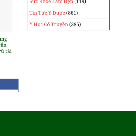
Sức Khỏe Làm Đẹp
(119)
Tin Tức Y Dược
(861)
Y Học Cổ Truyền
(385)
ung
yển
rữ tài