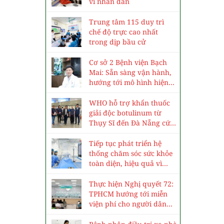
vì nhân dân
Trung tâm 115 duy trì
chế độ trực cao nhất
trong dịp bầu cử
Cơ sở 2 Bệnh viện Bạch
Mai: Sẵn sàng vận hành,
hướng tới mô hình hiện
đại, chuyên sâu
WHO hỗ trợ khẩn thuốc
giải độc botulinum từ
Thụy Sĩ đến Đà Nẵng cứu
3 trẻ ngộ độc cá ủ chua
Tiếp tục phát triển hệ
thống chăm sóc sức khỏe
toàn diện, hiệu quả vì
nhân dân
Thực hiện Nghị quyết 72:
TPHCM hướng tới miễn
viện phí cho người dân
vào năm 2030