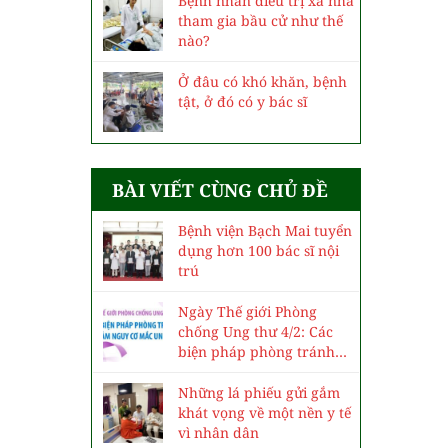
Bệnh nhân điều trị xa nhà
tham gia bầu cử như thế
nào?
Ở đâu có khó khăn, bệnh
tật, ở đó có y bác sĩ
BÀI VIẾT CÙNG CHỦ ĐỀ
Bệnh viện Bạch Mai tuyển
dụng hơn 100 bác sĩ nội
trú
Ngày Thế giới Phòng
chống Ung thư 4/2: Các
biện pháp phòng tránh
và giảm nguy cơ mắc ung
thư
Những lá phiếu gửi gắm
khát vọng về một nền y tế
vì nhân dân