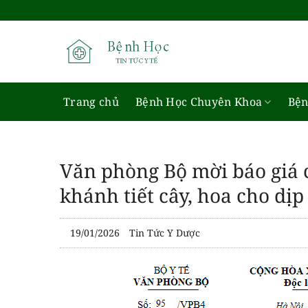
Bỏ
qua
nội
dung
Trang chủ
Bệnh Học Chuyên Khoa
Bện
Văn phòng Bộ mời báo giá c
khánh tiết cây, hoa cho dị
19/01/2026
Tin Tức Y Dược