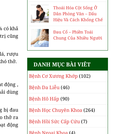
Thoái Hóa Cột Sống Ở
Dân Phòng Văn – Dấu
Hiệu Và Cách Khống Chế
% có khả
Đau Cổ – Phiền Toái
trị cũng
Chung Của Nhiều Người
lá, rượu
khó thở.
DANH MỤC BÀI VIÊT
Bệnh Cơ Xương Khớp
(102)
t động ,
Bệnh Da Liễu
(46)
hải dùng
Bệnh Hô Hấp
(90)
g bị đau
Bệnh Học Chuyên Khoa
(264)
o thở ra
Bệnh Hồi Sức Cấp Cứu
(7)
oạt động
Bệnh Ngoại Khoa
(4)