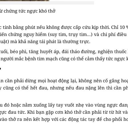
ừ chứng tức ngực khó thở
c tính bằng phút nếu không được cấp cứu kịp thời. Chỉ 10 
ến chứng nguy hiểm (suy tim, trụy tim…) và chi phí điều 
huật) mà khả năng tái phát là thường trực.
ổi, béo phì, tăng huyết áp, đái tháo đường, nghiện thuốc 
 có người mắc bệnh tim mạch cũng có thể cảm thấy tức ngực 
?
n cần phải dừng mọi hoạt động lại, không nên cố gắng hoạ
y cũng có thể hết đau, nhưng nếu đau nặng lên thì cần p
âu đó hoặc nằm xuống lấy tay vuốt nhẹ vào vùng ngực đan
ực đau tức. Khi bạn gặp cơn khó thở cần phải từ từ hít và
t vào thở ra nên kết hợp với các động tác tay để cho phổi h