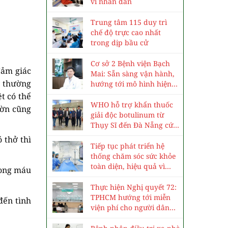
vì nhân dân
Trung tâm 115 duy trì
chế độ trực cao nhất
trong dịp bầu cử
Cơ sở 2 Bệnh viện Bạch
Cảm giác
Mai: Sẵn sàng vận hành,
y thường
hướng tới mô hình hiện
đại, chuyên sâu
t có thể
WHO hỗ trợ khẩn thuốc
ườn cũng
giải độc botulinum từ
Thụy Sĩ đến Đà Nẵng cứu
3 trẻ ngộ độc cá ủ chua
 thở thì
Tiếp tục phát triển hệ
thống chăm sóc sức khỏe
toàn diện, hiệu quả vì
rong máu
nhân dân
Thực hiện Nghị quyết 72:
TPHCM hướng tới miễn
đến tình
viện phí cho người dân
vào năm 2030