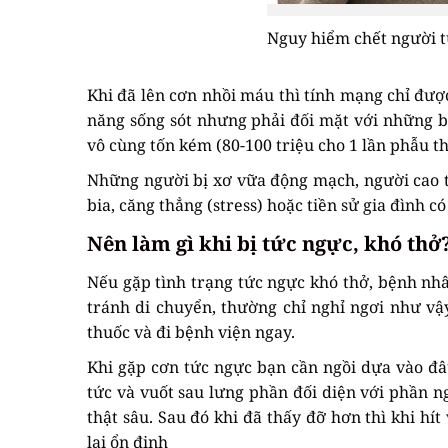
Nguy hiểm chết người t
Khi đã lên cơn nhồi máu thì tính mạng chỉ đượ
năng sống sót nhưng phải đối mặt với những bi
vô cùng tốn kém (80-100 triệu cho 1 lần phẫu t
Những người bị xơ vữa động mạch, người cao tu
bia, căng thẳng (stress) hoặc tiền sử gia đình
Nên làm gì khi bị tức ngực, khó thở
Nếu gặp tình trạng tức ngực khó thở, bệnh nhâ
tránh di chuyển, thường chỉ nghỉ ngơi như vậ
thuốc và đi bệnh viện ngay.
Khi gặp cơn tức ngực bạn cần ngồi dựa vào đ
tức và vuốt sau lưng phần đối diện với phần ng
thật sâu. Sau đó khi đã thấy đỡ hơn thì khi hí
lại ổn định