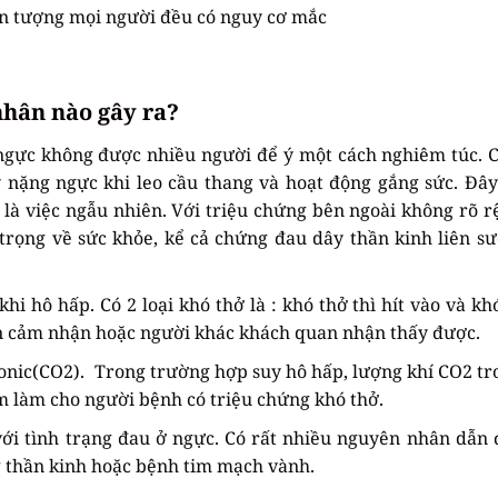
ện tượng mọi người đều có nguy cơ mắc
nhân nào gây ra?
 ngực không được nhiều người để ý một cách nghiêm túc. 
ấy nặng ngực khi leo cầu thang và hoạt động gắng sức. Đâ
 là việc ngẫu nhiên. Với triệu chứng bên ngoài không rõ rệ
rọng về sức khỏe, kể cả chứng đau dây thần kinh liên s
i hô hấp. Có 2 loại khó thở là : khó thở thì hít vào và khó
an cảm nhận hoặc người khác khách quan nhận thấy được.
rbonic(CO2). Trong trường hợp suy hô hấp, lượng khí CO2 t
m làm cho người bệnh có triệu chứng khó thở.
với tình trạng đau ở ngực. Có rất nhiều nguyên nhân dẫn 
g thần kinh hoặc bệnh tim mạch vành.