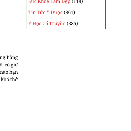
Sức Khỏe Làm Đẹp
(119)
Tin Tức Y Dược
(861)
Y Học Cổ Truyền
(385)
ẳng bằng
ộ, có giờ
 nào bạn
 khó thở