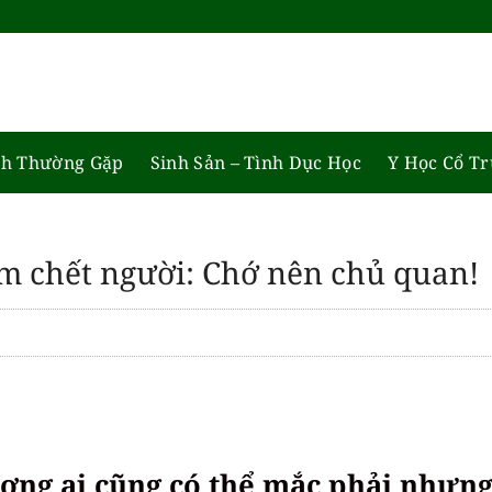
h Thường Gặp
Sinh Sản – Tình Dục Học
Y Học Cổ T
m chết người: Chớ nên chủ quan!
ượng ai cũng có thể mắc phải nhưn