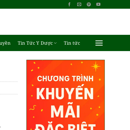
ruyền
Tin Tức Y Dược
Tin tức
g