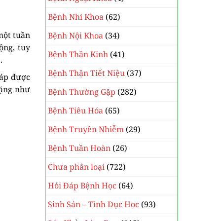
Bệnh Nhi Khoa
(62)
một tuần
Bệnh Nội Khoa
(34)
ộng, tuy
Bệnh Thần Kinh
(41)
.
Bệnh Thận Tiết Niệu
(37)
háp được
nặng như
Bệnh Thường Gặp
(282)
Bệnh Tiêu Hóa
(65)
Bệnh Truyền Nhiễm
(29)
Bệnh Tuần Hoàn
(26)
Chưa phân loại
(722)
Hỏi Đáp Bệnh Học
(64)
Sinh Sản – Tình Dục Học
(93)