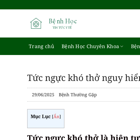
Bỏ
qua
nội
dung
Trang chủ
Bệnh Học Chuyên Khoa
Bện
Tức ngực khó thở nguy hiể
29/06/2025
Bệnh Thường Gặp
Mục Lục
[
Ẩn
]
Tức ngực khó thở là hiện t