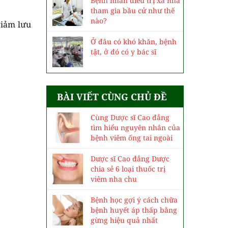
Bệnh nhân điều trị xa nhà
tham gia bầu cử như thế
nào?
giảm lưu
Ở đâu có khó khăn, bệnh
tật, ở đó có y bác sĩ
BÀI VIẾT CÙNG CHỦ ĐỀ
Cùng Dược sĩ Cao đẳng
tìm hiểu nguyên nhân của
bệnh viêm ống tai ngoài
Dược sĩ Cao đẳng Dược
chia sẻ 6 loại thuốc trị
viêm nha chu
Bệnh học gợi ý cách chữa
bệnh huyết áp thấp bằng
gừng hiệu quả nhất