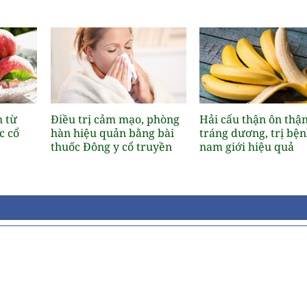
h từ
Điều trị cảm mạo, phòng
Hải cẩu thận ôn thận
c cổ
hàn hiệu quản bằng bài
tráng dương, trị bệ
thuốc Đông y cổ truyền
nam giới hiệu quả