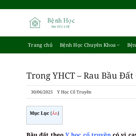
Bỏ
qua
nội
dung
Trang chủ
Bệnh Học Chuyên Khoa
Bện
Trong YHCT – Rau Bầu Đất
30/06/2025
Y Học Cổ Truyền
Mục Lục
[
Ẩn
]
Bầu đất theo
Y học cổ truyền
có vị ca