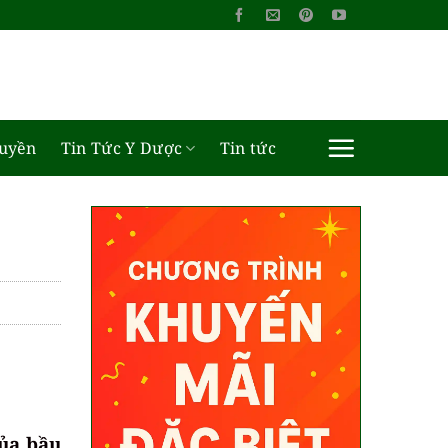
ruyền
Tin Tức Y Dược
Tin tức
của bầu