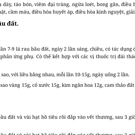
ạ dày, táo bón, viêm đại tràng, ngứa loét, bong gân, điều
mặt, cầm máu, điều hòa huyết áp, điều hòa kinh nguyệt, giả
ầu đất.
ần 7-9 lá rau bầu đất, ngày 2 lần sáng, chiều, có tác dụng 
phản ứng phụ. Có thể kết hợp với các vị thuốc trị đái th
 sao, với liều bằng nhau, mỗi lần 10-15g, ngày uống 2 lần.
 sao vàng 15g, cỏ xước 15g, kim ngân hoa 12g, cam thảo đất 
u đất và vài hạt hồ tiêu rồi đắp vào vết thương, sau 3 giờ
u đất và vài hạt hồ tiêu rồi đắp vào vết thương, sau 3 giờ