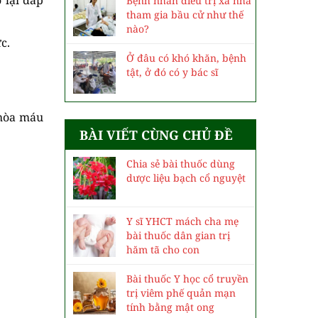
Bệnh nhân điều trị xa nhà
tham gia bầu cử như thế
nào?
c.
Ở đâu có khó khăn, bệnh
tật, ở đó có y bác sĩ
 hòa máu
BÀI VIẾT CÙNG CHỦ ĐỀ
Chia sẻ bài thuốc dùng
dược liệu bạch cổ nguyệt
Y sĩ YHCT mách cha mẹ
bài thuốc dân gian trị
hăm tã cho con
Bài thuốc Y học cổ truyền
trị viêm phế quản mạn
tính bằng mật ong