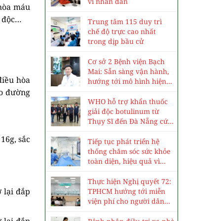
vì nhân dân
 hòa máu
i độc…
Trung tâm 115 duy trì
chế độ trực cao nhất
trong dịp bầu cử
Cơ sở 2 Bệnh viện Bạch
Mai: Sẵn sàng vận hành,
điều hòa
hướng tới mô hình hiện
đại, chuyên sâu
áo đường
WHO hỗ trợ khẩn thuốc
giải độc botulinum từ
Thụy Sĩ đến Đà Nẵng cứu
3 trẻ ngộ độc cá ủ chua
16g, sắc
Tiếp tục phát triển hệ
thống chăm sóc sức khỏe
toàn diện, hiệu quả vì
nhân dân
Thực hiện Nghị quyết 72:
 lại đắp
TPHCM hướng tới miễn
viện phí cho người dân
vào năm 2030
 lại đắp