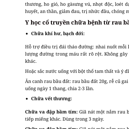
thương, ho gió, ho gàsưng vú, nhọt độc, loét d
huyết, an thần, giảm đau, trị nhức đầu, chóng 
Y học cổ truyền chữa bệnh từ rau b
Chữa khí hư, bạch đới:
Hỗ trợ điều trị đái tháo đường: nhai nuốt mỗi l
lượng đường trong máu rất rõ rệt. Không gây 
khác.
Hoặc sắc nước uống với bột thổ tam thất và ý dĩ
Ăn canh rau bầu đất: rau bầu đất 20g, rễ củ gai
uống ngày 1 thang, chia 2-3 lần.
Chữa vết thương:
Chữa va đập bầm tím:
Giã nát một nắm rau bầ
tiếp miếng khác. Dùng trong 3 ngày.
Chữa va đập bầm tím:
Giã nát một nắm rau bầ