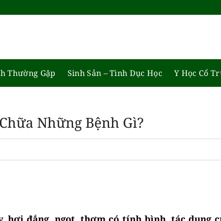
h Thường Gặp
Sinh Sản – Tình Dục Học
Y Học Cổ T
 Chữa Những Bệnh Gì?
y, hơi đắng, ngọt, thơm có tính bình, tác dụng 