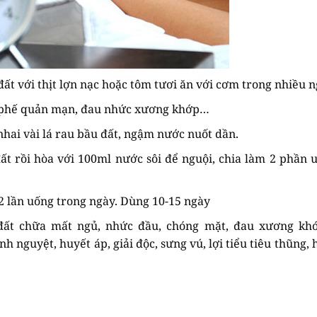
ất với thịt lợn nạc hoặc tôm tươi ăn với cơm trong nhiều n
hí phế quản mạn, đau nhức xương khớp…
hai vài lá rau bầu đất, ngậm nước nuốt dần.
t rồi hòa với 100ml nước sôi để nguội, chia làm 2 phần 
 2 lần uống trong ngày. Dùng 10-15 ngày
ất chữa mất ngủ, nhức đầu, chóng mặt, đau xương khớ
nh nguyệt, huyết áp, giải độc, sưng vú, lợi tiểu tiêu thũng, 