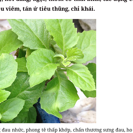
iêu viêm, tán ứ tiêu thũng, chỉ khái.
 đau nhức, phong tê thấp khớp, chấn thương sưng đau, ho 