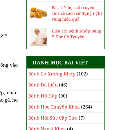
Bác sĩ Y học cổ truyền
chia sẻ cách sử dụng nghệ
vàng hiệu quả
Điều Trị Bệnh Khớp Bằng
gày.
Y Học Cổ Truyền
DANH MỤC BÀI VIÊT
uống vào
Bệnh Cơ Xương Khớp
(102)
Bệnh Da Liễu
(46)
p, chấn
Bệnh Hô Hấp
(90)
ho gà, ho
Bệnh Học Chuyên Khoa
(264)
Bệnh Hồi Sức Cấp Cứu
(7)
Bệnh Ngoại Khoa
(4)