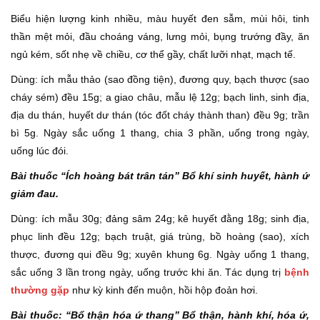
Biểu hiện lượng kinh nhiều, màu huyết đen sẫm, mùi hôi, tinh
thần mệt mỏi, đầu choáng váng, lưng mỏi, bụng trướng đầy, ăn
ngủ kém, sốt nhẹ về chiều, cơ thể gầy, chất lưỡi nhạt, mạch tế.
Dùng: ích mẫu thảo (sao đồng tiện), đương quy, bạch thược (sao
cháy sém) đều 15g; a giao châu, mẫu lệ 12g; bạch linh, sinh địa,
địa du thán, huyết dư thán (tóc đốt cháy thành than) đều 9g; trần
bì 5g. Ngày sắc uống 1 thang, chia 3 phần, uống trong ngày,
uống lúc đói.
Bài thuốc “Ích hoàng bát trân tán” Bổ khí sinh huyết, hành ứ
giảm đau.
Dùng: ích mẫu 30g; đảng sâm 24g; kê huyết đằng 18g; sinh địa,
phục linh đều 12g; bạch truật, giá trùng, bồ hoàng (sao), xích
thược, đương qui đều 9g; xuyên khung 6g. Ngày uống 1 thang,
sắc uống 3 lần trong ngày, uống trước khi ăn. Tác dụng trị
bệnh
thường gặp
như kỳ kinh đến muộn, hồi hộp đoản hơi.
Bài thuốc: “Bổ thận hóa ứ thang” Bổ thận, hành khí, hóa ứ,