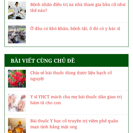
Bệnh nhân điều trị xa nhà tham gia bầu cử như
thế nào?
Ở đâu có khó khăn, bệnh tật, ở đó có y bác sĩ
BÀI VIẾT CÙNG CHỦ ĐỀ
Chia sẻ bài thuốc dùng dược liệu bạch cổ
nguyệt
Y sĩ YHCT mách cha mẹ bài thuốc dân gian trị
hăm tã cho con
Bài thuốc Y học cổ truyền trị viêm phế quản
mạn tính bằng mật ong