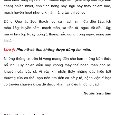
chân) phiền nhiệt, tính tình nóng nảy, ngủ hay thấy chiêm bao,
mạch huyền hoạt nhưng khi ấn nặng tay thì vô lực.
Dùng: Qua lâu 16g; thạch hộc, cù mạch, sinh địa đều 12g; ích
mẫu 16g; huyền sâm, mạch môn, xa tiền tử, ngưu tất đều 10g;
mã vĩ liên 6g. Ngày uống 1 thang, sắc uống trong ngày, uống sau
khi ăn.
Lưu ý:
Phụ nữ có thai không được dùng ích mẫu.
Những thông tin trên hi vọng mang đến cho bạn những kiến thức
bổ ích. Tuy nhiên điều này không thay thế hoàn toàn cho lời
khuyên của bác sĩ. Vì vậy khi nhận thấy những dấu hiệu bất
thường của cơ thể, bạn nên tìm đến cơ sở y tế, bệnh viện Y học
cổ truyền chuyên khoa để được khám và điều trị đúng cách.
Nguồn:sưu tầm