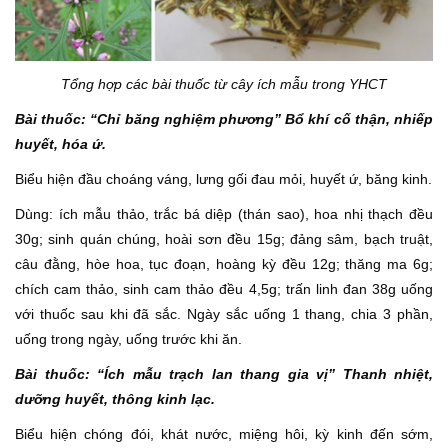
Tổng hợp các bài thuốc từ cây ích mẫu trong YHCT
Bài thuốc: “Chỉ băng nghiệm phương” Bổ khí cố thận, nhiếp
huyết, hóa ứ.
Biểu hiện đầu choáng váng, lưng gối đau mỏi, huyết ứ, băng kinh.
Dùng: ích mẫu thảo, trắc bá diệp (thán sao), hoa nhị thạch đều
30g; sinh quán chúng, hoài sơn đều 15g; đảng sâm, bạch truật,
câu đằng, hòe hoa, tục đoạn, hoàng kỳ đều 12g; thăng ma 6g;
chích cam thảo, sinh cam thảo đều 4,5g; trấn linh đan 38g uống
với thuốc sau khi đã sắc. Ngày sắc uống 1 thang, chia 3 phần,
uống trong ngày, uống trước khi ăn.
Bài thuốc: “Ích mẫu trạch lan thang gia vị” Thanh nhiệt,
dưỡng huyết, thông kinh lạc.
Biểu hiện chóng đói, khát nước, miệng hôi, kỳ kinh đến sớm,