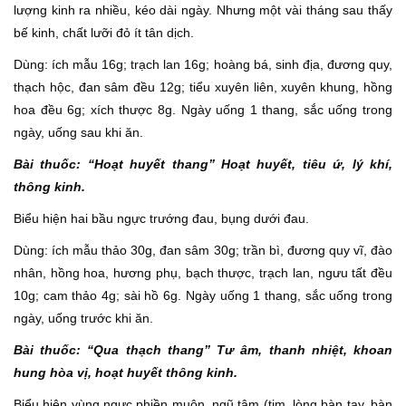
lượng kinh ra nhiều, kéo dài ngày. Nhưng một vài tháng sau thấy
bế kinh, chất lưỡi đỏ ít tân dịch.
Dùng: ích mẫu 16g; trạch lan 16g; hoàng bá, sinh địa, đương quy,
thạch hộc, đan sâm đều 12g; tiểu xuyên liên, xuyên khung, hồng
hoa đều 6g; xích thược 8g. Ngày uống 1 thang, sắc uống trong
ngày, uống sau khi ăn.
Bài thuốc: “Hoạt huyết thang” Hoạt huyết, tiêu ứ, lý khí,
thông kinh.
Biểu hiện hai bầu ngực trướng đau, bụng dưới đau.
Dùng: ích mẫu thảo 30g, đan sâm 30g; trần bì, đương quy vĩ, đào
nhân, hồng hoa, hương phụ, bạch thược, trạch lan, ngưu tất đều
10g; cam thảo 4g; sài hồ 6g. Ngày uống 1 thang, sắc uống trong
ngày, uống trước khi ăn.
Bài thuốc: “Qua thạch thang” Tư âm, thanh nhiệt, khoan
hung hòa vị, hoạt huyết thông kinh.
Biểu hiện vùng ngực phiền muộn, ngũ tâm (tim, lòng bàn tay, bàn