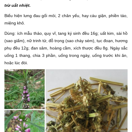
trừ uất nhiệt.
Biểu hiện lưng đau gối mỏi, 2 chân yếu, hay cáu giận, phiền táo,
miệng khô.
Dùng: ích mẫu thảo, quy vĩ, tang ký sinh đều 16g; uất kim, sài hồ
(sao giấm), nữ trinh tử, đỗ trọng (sao cháy sém), tục đoạn, hương
phụ đều 12g; đan sâm, hoàng cầm, xích thược đều 8g. Ngày sắc
uống 1 thang, chia 3 phần, uống trong ngày, uống trước khi ăn,
hoặc lúc đói.