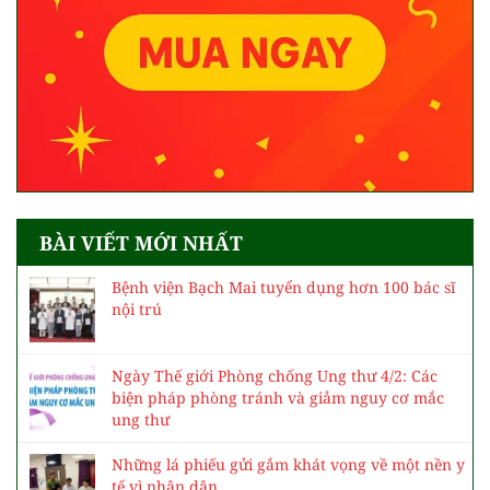
BÀI VIẾT MỚI NHẤT
Bệnh viện Bạch Mai tuyển dụng hơn 100 bác sĩ
nội trú
Ngày Thế giới Phòng chống Ung thư 4/2: Các
biện pháp phòng tránh và giảm nguy cơ mắc
ung thư
Những lá phiếu gửi gắm khát vọng về một nền y
tế vì nhân dân