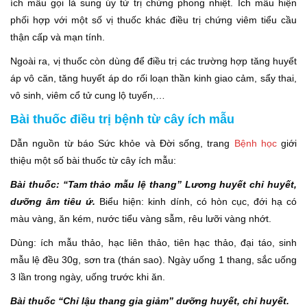
ích mẫu gọi là sung úy tử trị chứng phong nhiệt. Ích mẫu hiện
phối hợp với một số vị thuốc khác điều trị chứng viêm tiểu cầu
thận cấp và mạn tính.
Ngoài ra, vị thuốc còn dùng để điều trị các trường hợp tăng huyết
áp vô căn, tăng huyết áp do rối loạn thần kinh giao cảm, sẩy thai,
vô sinh, viêm cổ tử cung lộ tuyến,…
Bài thuốc điều trị bệnh từ cây ích mẫu
Dẫn nguồn từ báo Sức khỏe và Đời sống, trang
Bệnh học
giới
thiệu một số bài thuốc từ cây ích mẫu:
Bài thuốc: “Tam thảo mẫu lệ thang” Lương huyết chỉ huyết,
dưỡng âm tiêu ứ.
Biểu hiện: kinh dính, có hòn cục, đới hạ có
màu vàng, ăn kém, nước tiểu vàng sẫm, rêu lưỡi vàng nhớt.
Dùng: ích mẫu thảo, hạc liên thảo, tiên hạc thảo, đại táo, sinh
mẫu lệ đều 30g, sơn tra (thán sao). Ngày uống 1 thang, sắc uống
3 lần trong ngày, uống trước khi ăn.
Bài thuốc “Chỉ lậu thang gia giảm” dưỡng huyết, chỉ huyết.