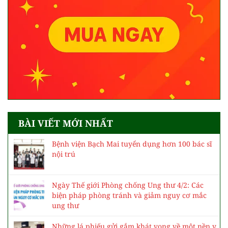
BÀI VIẾT MỚI NHẤT
Bệnh viện Bạch Mai tuyển dụng hơn 100 bác sĩ
nội trú
Ngày Thế giới Phòng chống Ung thư 4/2: Các
biện pháp phòng tránh và giảm nguy cơ mắc
ung thư
Những lá phiếu gửi gắm khát vọng về một nền y