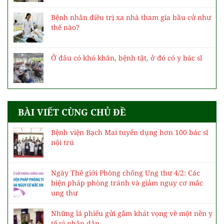
Bệnh nhân điều trị xa nhà tham gia bầu cử như
thế nào?
Ở đâu có khó khăn, bệnh tật, ở đó có y bác sĩ
BÀI VIẾT CÙNG CHỦ ĐỀ
Bệnh viện Bạch Mai tuyển dụng hơn 100 bác sĩ
nội trú
Ngày Thế giới Phòng chống Ung thư 4/2: Các
biện pháp phòng tránh và giảm nguy cơ mắc
ung thư
Những lá phiếu gửi gắm khát vọng về một nền y
tế vì nhân dân