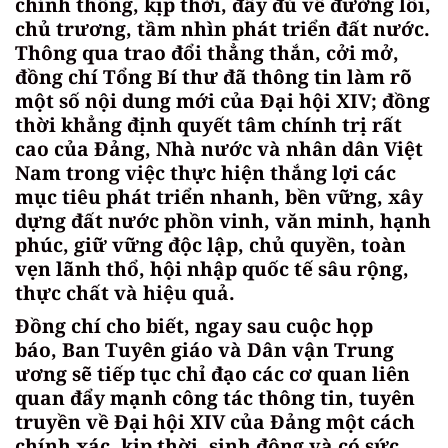
chính thống, kịp thời, đầy đủ về đường lối,
chủ trương, tầm nhìn phát triển đất nước.
Thông qua trao đổi thẳng thắn, cởi mở,
đồng chí Tổng Bí thư đã thông tin làm rõ
một số nội dung mới của Đại hội XIV; đồng
thời khẳng định quyết tâm chính trị rất
cao của Đảng, Nhà nước và nhân dân Việt
Nam trong việc thực hiện thắng lợi các
mục tiêu phát triển nhanh, bền vững, xây
dựng đất nước phồn vinh, văn minh, hạnh
phúc, giữ vững độc lập, chủ quyền, toàn
vẹn lãnh thổ, hội nhập quốc tế sâu rộng,
thực chất và hiệu quả.
Đồng chí cho biết, ngay sau cuộc họp
báo, Ban Tuyên giáo và Dân vận Trung
ương sẽ tiếp tục chỉ đạo các cơ quan liên
quan đẩy mạnh công tác thông tin, tuyên
truyền về Đại hội XIV của Đảng một cách
chính xác, kịp thời, sinh động và có sức