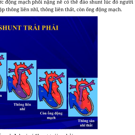
ực động mạch phổi nặng nề có thể đảo shunt lúc đó người t
 thông liên nhĩ, thông liên thất, còn ống động mạch.