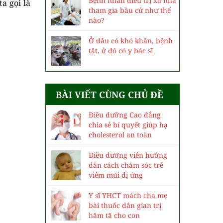
Bệnh nhân điều trị xa nhà
a gọi là
tham gia bầu cử như thế
nào?
Ở đâu có khó khăn, bệnh
tật, ở đó có y bác sĩ
BÀI VIẾT CÙNG CHỦ ĐỀ
Điều dưỡng Cao đẳng
chia sẻ bí quyết giúp hạ
cholesterol an toàn
Điều dưỡng viên hướng
dẫn cách chăm sóc trẻ
viêm mũi dị ứng
Y sĩ YHCT mách cha mẹ
bài thuốc dân gian trị
hăm tã cho con