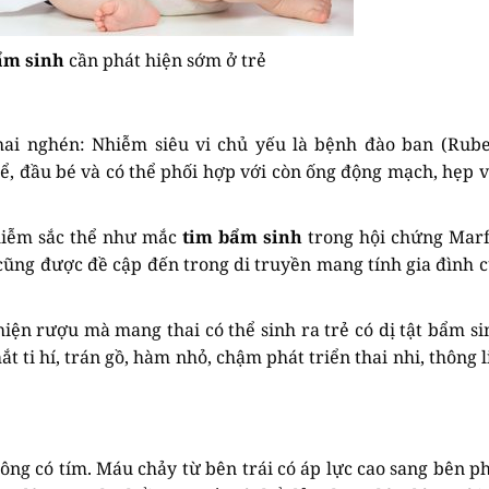
ẩm sinh
cần phát hiện sớm ở trẻ
ai nghén: Nhiễm siêu vi chủ yếu là bệnh đào ban (Rubel
hể, đầu bé và có thể phối hợp với còn ống động mạch, hẹp 
nhiễm sắc thể như mắc
tim bẩm sinh
trong hội chứng Marf
cũng được đề cập đến trong di truyền mang tính gia đình 
ện rượu mà mang thai có thể sinh ra trẻ có dị tật bẩm sin
 ti hí, trán gồ, hàm nhỏ, chậm phát triển thai nhi, thông l
ông có tím. Máu chảy từ bên trái có áp lực cao sang bên ph