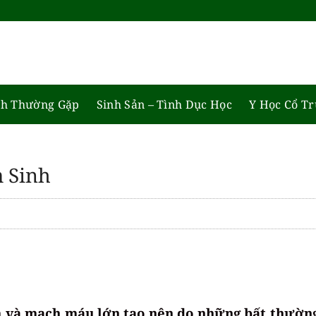
h Thường Gặp
Sinh Sản – Tình Dục Học
Y Học Cổ T
 Sinh
m và mạch máu lớn tạo nên do những bất thườn