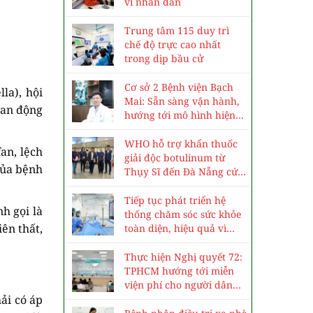
vì nhân dân
Trung tâm 115 duy trì
chế độ trực cao nhất
trong dịp bầu cử
Cơ sở 2 Bệnh viện Bạch
la), hội
Mai: Sẵn sàng vận hành,
van động
hướng tới mô hình hiện
đại, chuyên sâu
WHO hỗ trợ khẩn thuốc
an, lệch
giải độc botulinum từ
của bệnh
Thụy Sĩ đến Đà Nẵng cứu
3 trẻ ngộ độc cá ủ chua
Tiếp tục phát triển hệ
h gọi là
thống chăm sóc sức khỏe
iên thất,
toàn diện, hiệu quả vì
nhân dân
Thực hiện Nghị quyết 72:
TPHCM hướng tới miễn
viện phí cho người dân
ải có áp
vào năm 2030