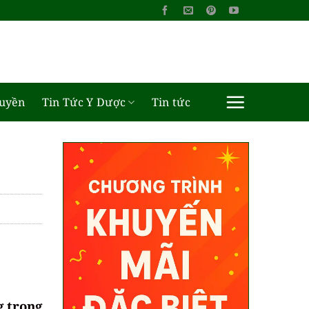
ruyền
Tin Tức Y Dược
Tin tức
g trong