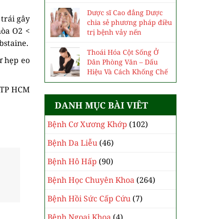
Dược sĩ Cao đẳng Dược
trái gây
chia sẻ phương pháp điều
hòa O2 <
trị bệnh vảy nến
bstaine.
Thoái Hóa Cột Sống Ở
ư hẹp eo
Dân Phòng Văn – Dấu
Hiệu Và Cách Khống Chế
 TP HCM
DANH MỤC BÀI VIÊT
Bệnh Cơ Xương Khớp
(102)
Bệnh Da Liễu
(46)
Bệnh Hô Hấp
(90)
Bệnh Học Chuyên Khoa
(264)
Bệnh Hồi Sức Cấp Cứu
(7)
Bệnh Ngoại Khoa
(4)