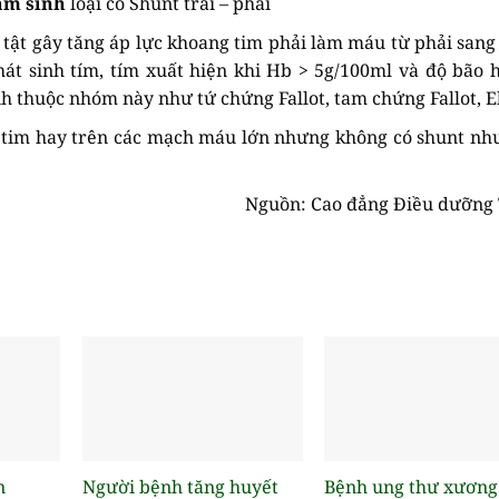
ẩm sinh
loại có Shunt trái – phải
tật gây tăng áp lực khoang tim phải làm máu từ phải sang 
t sinh tím, tím xuất hiện khi Hb > 5g/100ml và độ bão 
h thuộc nhóm này như tứ chứng Fallot, tam chứng Fallot, E
g tim hay trên các mạch máu lớn nhưng không có shunt nh
Nguồn: Cao đẳng Điều dưỡng
n
Người bệnh tăng huyết
Bệnh ung thư xương