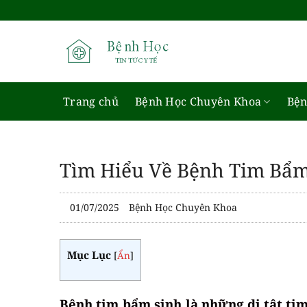
Bỏ
qua
nội
dung
Trang chủ
Bệnh Học Chuyên Khoa
Bện
Tìm Hiểu Về Bệnh Tim Bẩm
01/07/2025
Bệnh Học Chuyên Khoa
Mục Lục
[
Ẩn
]
Bệnh tim bẩm sinh là những dị tật ti