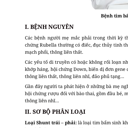
Bệnh tim b
I. BỆNH NGUYÊN
Các bệnh người mẹ mắc phải trong thời kỳ th
chứng Rubella thường có điếc, đục thủy tinh t
mạch phổi, thông liên thất.
Các yếu tố di truyền có hoặc không rối loạn 
khớp háng, hội chứng Down, biến dị đơn gene 
thông liên thất, thông liên nhĩ, đảo phủ tạng…
Gần đây người ta phát hiện ở những bà mẹ nghi
hội chứng rượu đối với bào thai, gồm đầu bé, mắt
thông liên nhĩ…
II. SƠ BỘ PHÂN LOẠI
Loại Shunt trái – phải:
là loại tim bẩm sinh kh