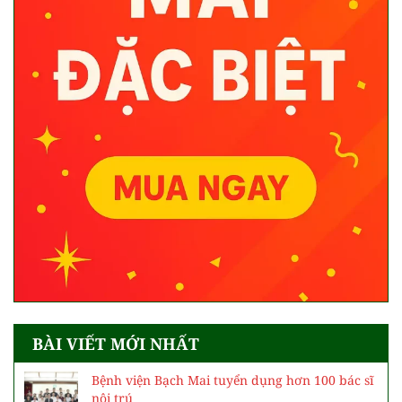
BÀI VIẾT MỚI NHẤT
Bệnh viện Bạch Mai tuyển dụng hơn 100 bác sĩ
nội trú